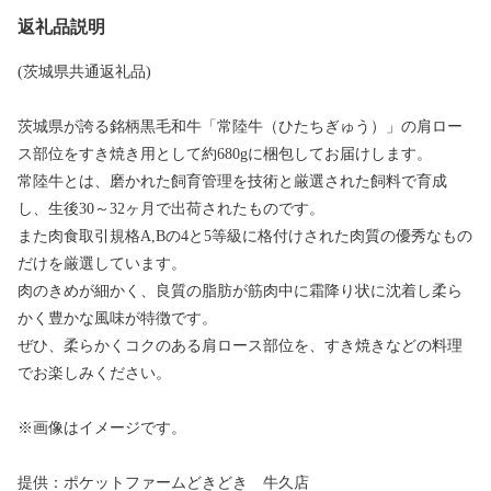
返礼品説明
(茨城県共通返礼品)
茨城県が誇る銘柄黒毛和牛「常陸牛（ひたちぎゅう）」の肩ロー
ス部位をすき焼き用として約680gに梱包してお届けします。
常陸牛とは、磨かれた飼育管理を技術と厳選された飼料で育成
し、生後30～32ヶ月で出荷されたものです。
また肉食取引規格A,Bの4と5等級に格付けされた肉質の優秀なもの
だけを厳選しています。
肉のきめが細かく、良質の脂肪が筋肉中に霜降り状に沈着し柔ら
かく豊かな風味が特徴です。
ぜひ、柔らかくコクのある肩ロース部位を、すき焼きなどの料理
でお楽しみください。
※画像はイメージです。
提供：ポケットファームどきどき 牛久店