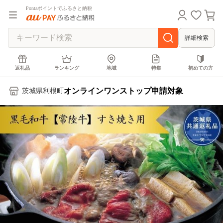
Pontaポイントでふるさと納税
詳細検索
返礼品
ランキング
地域
特集
初めての方
オンラインワンストップ申請対象
茨城県利根町