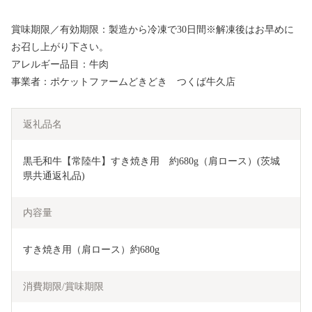
賞味期限／有効期限：製造から冷凍で30日間※解凍後はお早めに
お召し上がり下さい。
アレルギー品目：牛肉
事業者：ポケットファームどきどき つくば牛久店
返礼品名
黒毛和牛【常陸牛】すき焼き用　約680g（肩ロース）(茨城
県共通返礼品)
内容量
すき焼き用（肩ロース）約680g
消費期限/賞味期限