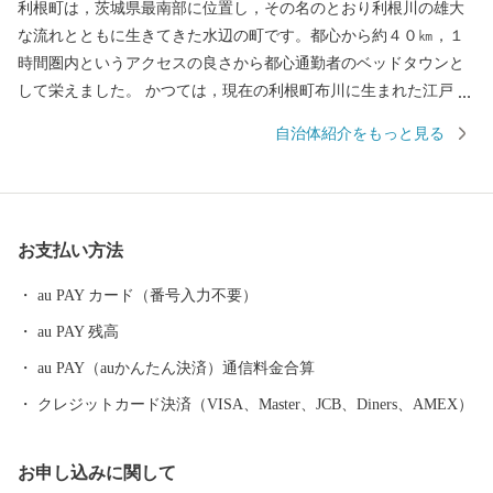
利根町は，茨城県最南部に位置し，その名のとおり利根川の雄大
な流れとともに生きてきた水辺の町です。都心から約４０㎞，１
時間圏内というアクセスの良さから都心通勤者のベッドタウンと
して栄えました。 かつては，現在の利根町布川に生まれた江戸末
期の医師，赤松宗旦が，利根川流域の歴史や生活，伝説・地理等
自治体紹介をもっと見る
を描いた『利根川図志』を，ここ利根町で完成させたほか，日本
の民俗学の父・柳田國男が多感な少年期を過ごした町としても知
られています。 また，江戸時代を代表する俳人，古田月船や小林
一茶もたびたび利根町を訪れていたそうで，現在でも町内の神社
お支払い方法
には，小林一茶直筆の句が彫られた石碑などが残されています。
町内には，利根川堤防上に，全長850ｍに渡って整備され，春には
au PAY カード（番号入力不要）
見事な桜のトンネルとなる「桜づつみ」や夏になると，親水公園
au PAY 残高
の古代ハスの花が咲き誇ります。そして，秋には水田の稲穂が一
面黄金色に実り，冬の早朝の利根川は幻想的な風景を見せてくれ
au PAY（auかんたん決済）通信料金合算
るなど，四季折々で移り変わる自然風景が町を彩ります。 ほかに
クレジットカード決済（VISA、Master、JCB、Diners、AMEX）
も，鎌倉時代にタイムスリップしたような雰囲気を残す鎌倉街道
や，関東最古の水神様とされる「こうもう神社」をはじめとする
お申し込みに関して
神社仏閣など，歴史的に貴重な史跡や文化財などが多数あるほ