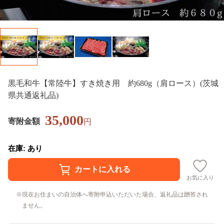
黒毛和牛【常陸牛】すき焼き用 約680g（肩ロース）(茨城
県共通返礼品)
35,000
寄附金額
円
在庫: あり
お気に入り
現在お住まいの自治体へ寄附申込いただいた場合、返礼品は贈答され
ません。