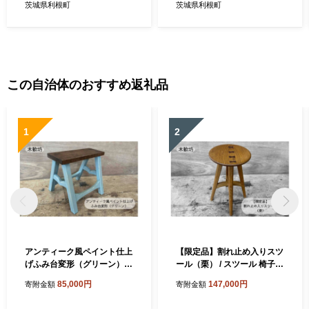
茨城県利根町
茨城県利根町
この自治体のおすすめ返礼品
1
2
アンティーク風ペイント仕上
【限定品】割れ止め入りスツ
げふみ台変形（グリーン） /
ール（栗） / スツール 椅子
踏み台 ふみ台 ステップ台 木
いす イス 家具 木工品 木製
85,000円
147,000円
寄附金額
寄附金額
製 木工品 家具