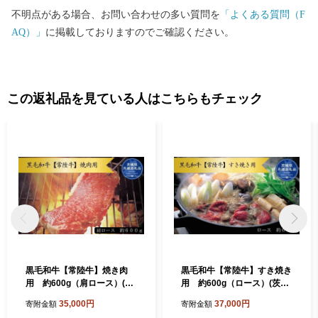
か，利根川土手沿いあるアットホームな乗馬クラブで，利根川土
不明点がある場合、お問い合わせの多い質問を
「よくある質問（F
手や田園風景など美しいロケーションの中，乗馬体験を楽しむこ
AQ）」
に掲載しておりますのでご確認ください。
ともできます。 豊かな自然と共に，町の随所で歴史とロマンを感
じることができる利根町へ，ぜひ，お越しください。 【お問い合
わせ先】 利根町ふるさと納税事務局 TEL：050-3146-0801（平日9:
00～18:00） FAX：050-3488-0889 E-mail：tone@furusato-bpo.com
この返礼品を見ている人はこちらもチェック
黒毛和牛【常陸牛】焼き肉
黒毛和牛【常陸牛】すき焼き
用 約600g（肩ロース）(茨
用 約600g（ロース）(茨城
城県共通返礼品)
県共通返礼品)
35,000円
37,000円
寄附金額
寄附金額