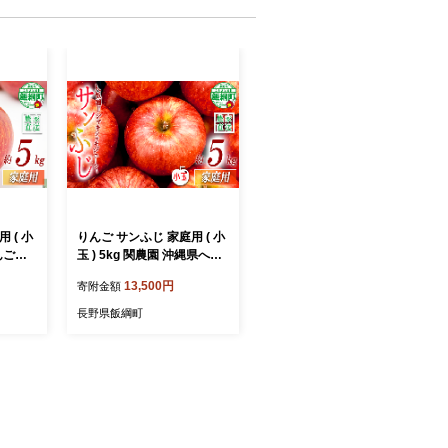
 ( 小
りんご サンふじ 家庭用 ( 小
りんご農
玉 ) 5kg 関農園 沖縄県への
 202
配送不可 2026年12月上旬
13,500円
寄附金額
27年2
頃から2026年12月下旬頃ま
送予定
で順次発送予定 エコファー
長野県飯綱町
 果物
マー認定 令和8年度収穫分
 長野
信州 果物 フルーツ リンゴ
 飯綱
林檎 長野 予約 農家直送 長
野県 飯綱町 [1328]