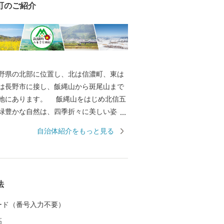
町のご紹介
県の北部に位置し、北は信濃町、東は
は長野市に接し、飯縄山から斑尾山まで
地にあります。 飯縄山をはじめ北信五
緑豊かな自然は、四季折々に美しい姿を
の心を癒すとともに、先人たちの英知と
自治体紹介をもっと見る
によって、農業はもとよりあらゆる産業
活すべての基盤となっています。 その
誇りある歴史を背景に果樹稲作を中心と
などに積極的に取組み、現在、長野市の
法
や北信地域の観光拠点として、また、飯
カリはもとより、りんごやももなど果樹
 カード（番号入力不要）
して発展してきました。 大自然に囲ま
高