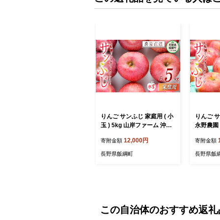
りんご サンふじ 家庭用 ( 小
りんご サ
玉 ) 5kg 山岸ファーム 沖縄
永野農園
県への配送不可 2026年12
可 202
12,000円
寄附金額
寄附金額
月上旬頃から2026年12月下
027年
旬頃まで順次発送予定 令和
送予定 
長野県飯綱町
長野県飯
8年度収穫分 信州 果物 フル
州 果物 
ーツ リンゴ 林檎 長野 予約
檎 長野 
農家直送 長野県 飯綱町 [11
県 飯綱町 
55]
この自治体のおすすめ返礼