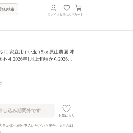
詳細検索
ログイン
お気に入り
カート
方
じ 家庭用 ( 小玉 ) 5kg 原山農園 沖
不可 2026年1月上旬頃から2026年3
順次発送予定 令和7年度収穫分 信
ルーツ リンゴ 林檎 長野 予約 農家直
町 [0785]
円
お気に入り
の自治体へ寄附申込いただいた場合、返礼品は
ん。