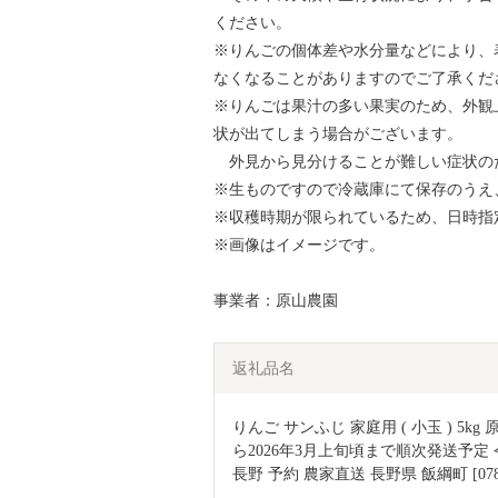
ください。
※りんごの個体差や水分量などにより、
なくなることがありますのでご了承くだ
※りんごは果汁の多い果実のため、外観
状が出てしまう場合がございます。
外見から見分けることが難しい症状の
※生ものですので冷蔵庫にて保存のうえ
※収穫時期が限られているため、日時指
※画像はイメージです。
事業者：原山農園
返礼品名
りんご サンふじ 家庭用 ( 小玉 ) 5k
ら2026年3月上旬頃まで順次発送予定 
長野 予約 農家直送 長野県 飯綱町 [078