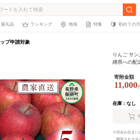
返礼品
ランキング
地域
特集
初めての
ップ申請対象
りんご サンふ
縄県への配送
月上旬頃まで
州 果物 フ
寄附金額
11,000
送 長野県 飯綱
在庫：なし
現在お住まい
贈答されませ