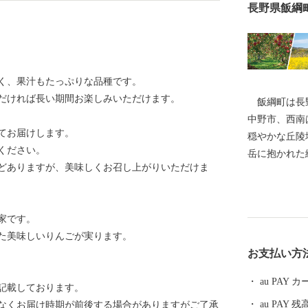
長野県飯綱
く、果汁もたっぷりな品種です。
だければ長い期間お楽しみいただけます。
飯綱町は長野
中野市、西南
てお届けします。
穏やかな丘陵
ください。
岳に抱かれた
どありますが、美味しくお召し上がりいただけま
みせ、私たち
たゆまぬ努力
や私たちの生
家です。
豊かな自然と
た美味しいりんごが実ります。
した農業振興
お支払い方
ベッドタウン
綱町産コシヒ
au PAY
記載しております。
の一大産地と
au PAY 残
なくお届け時期が前後する場合がありますがご了承