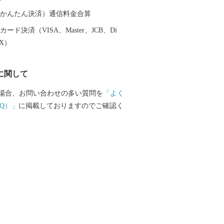
て魅力ある飯綱町に是非お立ち寄りくだ
（auかんたん決済）通信料金合算
ード決済（VISA、Master、JCB、Di
EX）
に関して
場合、お問い合わせの多い質問を
「よく
Q）」
に掲載しておりますのでご確認く