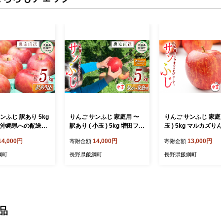
ンふじ 訳あり 5kg
りんご サンふじ 家庭用 〜
りんご サンふじ 家庭用
 沖縄県への配送不
訳あり ( 小玉 ) 5kg 増田ファ
玉 ) 5kg マルカズ
6年12月上旬頃から2
ーム 沖縄県への配送不可 20
園 沖縄県への配送不可
14,000円
14,000円
13,000円
寄附金額
寄附金額
2月上旬頃まで順次発
26年11月下旬頃から2027年
6年11月下旬頃から20
令和8年度収穫分 信
1月上旬頃まで順次発送予定
月上旬頃まで順次発
綱町
長野県飯綱町
長野県飯綱町
フルーツ リンゴ 林
令和8年度収穫分 信州 果物
令和8年度収穫分 信州
予約 農家直送 長野
フルーツ リンゴ 林檎 長野
フルーツ リンゴ 林檎
[1250]
予約 農家直送 長野県 飯綱
予約 農家直送 長野県
町 [0597]
町 [0952]
品