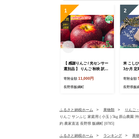
1
2
【 感謝りんご / 光センサー
米 こしひか
選別品 】 りんご 秋映 訳あ
3か月 定
り 5kg （ 12玉 〜 25玉 ）
) 山岸フ
11,000円
寄附金額
寄附金額
交換保証 ながの農業協同組
県への配送
合 2026年10月上旬頃から2
月上旬頃
長野県飯綱町
長野県飯
026年10月下旬頃まで順次
コシヒカリ
発送予定 令和8年度収穫分
信州 予約
傷 不揃い リンゴ 林檎 果物
飯綱町 [2
フルーツ 信州 長野 予約 長
ふるさと納税ホーム
果物類
りんご
野県 飯綱町 [1202]
りんご サンふじ 家庭用 ( 小玉 ) 5kg 原山
約 農家直送 長野県 飯綱町 [0785]
ふるさと納税ホーム
ランキング
果