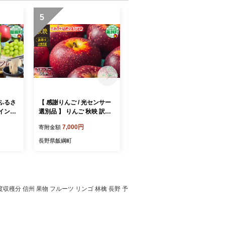
5
6
ふるさ
【 感謝りんご / 光センサー
【通年】 ペットフード 鹿肉
イント
選別品 】 りんご 秋映 訳あ
内臓ふりかけ 信州 長野県
とから
り 2kg （ 5玉 〜 12玉 ） 交
飯綱町 [2033]
7,000円
4,500円
寄附金額
寄附金額
 飯綱町
換保証 ながの農業協同組合
沖縄県への配送不可 2026年
長野県飯綱町
長野県飯綱町
10月上旬頃から2026年10月
下旬頃まで順次発送予定 令
和8年度収穫分 傷 不揃い リ
ンゴ 林檎 果物 フルーツ 信
州 長野 予約 長野県 飯綱町
度収穫分 信州 果物 フルーツ リンゴ 林檎 長野 予
[1866]