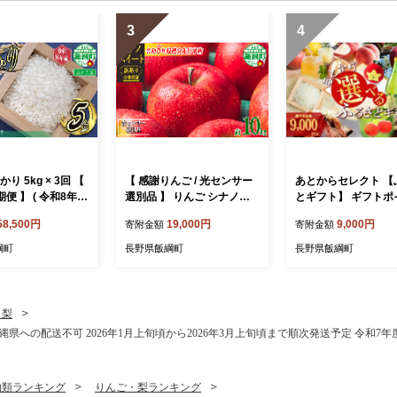
3
4
り 5kg × 3回 【
【 感謝りんご / 光センサー
あとからセレクト 【
期便 】 ( 令和8年産
選別品 】 りんご シナノス
とギフト】 ギフトポ
ァームのお米 沖縄
イート 訳あり 10kg （ 24玉
寄附額 9000円分 あ
58,500円
19,000円
9,000円
寄附金額
寄附金額
不可 2026年10
〜 50玉 ） 交換保証 ながの
選べる返礼品 長野県
から順次発送予定
農業協同組合 2026年10月
[2044]
綱町
長野県飯綱町
長野県飯綱町
 白米 精米 お米
上旬頃から2026年11月上旬
 農家直送 長野県
頃まで順次発送予定 令和8
001]
年度収穫分 傷 不揃い リン
ゴ 林檎 果物 フルーツ 信州
・梨
長野 予約 長野県 飯綱町 [12
農園 沖縄県への配送不可 2026年1月上旬頃から2026年3月上旬頃まで順次発送予定 令和7年
06]
物類ランキング
りんご・梨ランキング