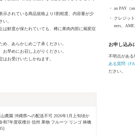
れ四季を通じ
さい。
au PAY
表示されている商品規格より1割程度、内容量が少
クレジットカ
さい。
ners、AM
上は鮮度が保たれていても、稀に果肉内部に褐変症
ため、あらかじめご了承ください。
お申し込み
、お早めにお召し上がりください。
不明点がある
定はお受けいたしかねます。
ある質問（FA
ださい。
g 原山農園 沖縄県への配送不可 2026年1月上旬頃か
令和7年度収穫分 信州 果物 フルーツ リンゴ 林檎 
5]