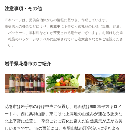
注意事項・その他
本ページは、提供自治体からの情報に基づき、作成しています。
提供元の都合などにより、掲載中に予告なく返礼品の仕様（規格、容量、
パッケージ、原材料など）が変更される場合がございます。お届けした返
礼品のパッケージやラベルに記載されている注意書きなどをご確認くださ
い。
岩手県花巻市のご紹介
花巻市は岩手県のほぼ中央に位置し、総面積は908.39平方キロメ
ートル。西に奥羽山脈、東には北上高地の山並みが連なる肥沃な
北上平野に位置し、季節ごとに変化に富んだ自然風景が広がる美
しいまちです。 市の西部には、奥羽山脈の渓谷沿いに湧き出る花