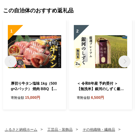
この自治体のおすすめ返礼品
1
2
厚切り牛タン塩味 1kg（500
＜ 令和8年産 予約受付 ＞
g×2パック） 焼肉 BBQ 【76
【無洗米】銀河のしずく厳選
7】
プレミアム（減農薬・減化学
15,000円
6,500円
寄附金額
寄附金額
肥料）2kg 【2083】
ふるさと納税ホーム
工芸品・装飾品
その他織物・繊維品