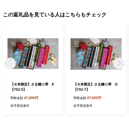
この返礼品を見ている人はこちらもチェック
【８本限定】さき織り帯 E
【８本限定】さき織り帯 G
【702-5】
【702-7】
47,000円
47,000円
寄附金額
寄附金額
岩手県花巻市
岩手県花巻市