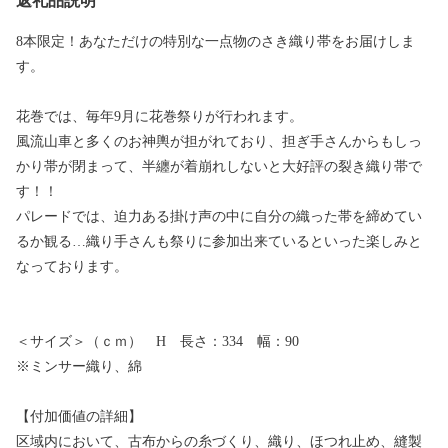
返礼品説明
8本限定！あなただけの特別な一点物のさき織り帯をお届けしま
す。
花巻では、毎年9月に花巻祭りが行われます。
風流山車と多くのお神輿が担がれており、担ぎ手さんからもしっ
かり帯が閉まって、半纏が着崩れしないと大好評の裂き織り帯で
す！！
パレードでは、迫力ある掛け声の中に自分の織った帯を締めてい
るか観る…織り手さんも祭りに参加出来ているといった楽しみと
なっております。
＜サイズ＞（ｃｍ） H 長さ：334 幅：90
※ミンサー織り、綿
【付加価値の詳細】
区域内において、古布からの糸づくり、織り、ほつれ止め、縫製