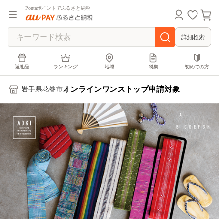
Pontaポイントでふるさと納税
詳細検索
返礼品
ランキング
地域
特集
初めての方
オンラインワンストップ申請対象
岩手県花巻市