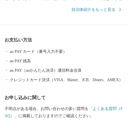
巻温泉郷があります。周辺は県立自然公園に指定され、立ちのぼ
自治体紹介をもっと見る
る湯けむりと深山の緑、目の前を流れる清流が、情緒豊かな風景
を醸し出します。 また、宮沢賢治や萬鉄五郎などの世界的に知ら
れる先人を輩出するとともに、早池峰神楽や鹿踊りなどの郷土芸
能、日本三大杜氏のひとつ南部杜氏、さき織り、ホームスパン等
お支払い方法
の優れた技術が多く伝えられています。さらに、岩手県内唯一の
花巻空港があり、東北新幹線新花巻駅や東北自動車道、東北横断
au PAY カード（番号入力不要）
自動車道などの高速交通網が整備されるなど、北東北の高速交通
au PAY 残高
網の結節点という極めて恵まれた拠点性を有しています。
au PAY（auかんたん決済）通信料金合算
クレジットカード決済（VISA、Master、JCB、Diners、AMEX）
お申し込みに関して
不明点がある場合、お問い合わせの多い質問を
「よくある質問（F
AQ）」
に掲載しておりますのでご確認ください。