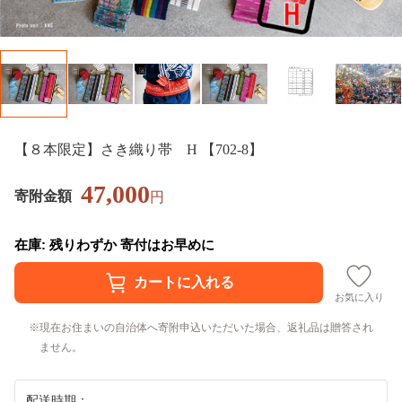
【８本限定】さき織り帯 H 【702-8】
47,000
寄附金額
円
在庫: 残りわずか 寄付はお早めに
お気に入り
現在お住まいの自治体へ寄附申込いただいた場合、返礼品は贈答され
ません。
配送時期：