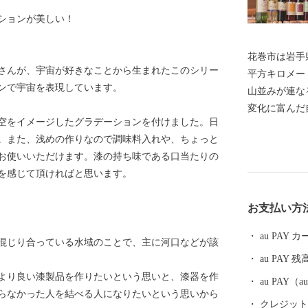
ションが美しい！
花巻市は岩手県
さんが、宇宙が好きなことから生まれたこのシリー
平方キロメー
ンで宇宙を表現しています。
山並みが連な
変化に富んだ
空をイメージしたグラデーションを付けました。日
西部には、奥
。また、浅めの作りなので調味料入れや、ちょっと
があります。
お使いいただけます。漆の持ち味である口当たりの
ぼる湯けむり
を感じて頂ければと思います。
緒豊かな風景
五郎などの世
お支払い方
に、早池峰神
氏のひとつ南
au PAY
混じり合っている水域のことで、主に河口などが該
れた技術が多
au PAY 残
唯一の花巻空
より良い漆製品を作りたいという思いと、漆器を作
動車道、東北
au PAY
らなかった人を結べる人になりたいという思いから
れるなど、北
クレジットカ