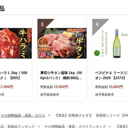
品
3
4
ハラミ 2kg（ 500
厚切り牛タン塩味 1kg（50
ベスピナエ リースリ
ック ） 【855】
0g×2パック） 焼肉 BBQ
オン 2025 【2373】
【767】
17,000円
15,000円
15,000円
寄附金額
寄附金額
巻市
岩手県花巻市
岩手県花巻市
その他陶磁器・漆器・ガラス
【漆器】宙模様さかずき 宙模様シリーズ 【69
芸品・装飾品ランキング
その他陶磁器・漆器・ガラスランキング
【漆器】