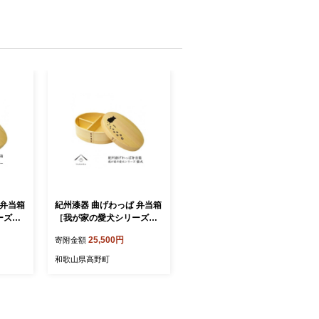
 弁当箱
紀州漆器 曲げわっぱ 弁当箱
ーズ］
［我が家の愛犬シリーズ］
［YS
柴犬［YS54］
25,500円
寄附金額
和歌山県高野町