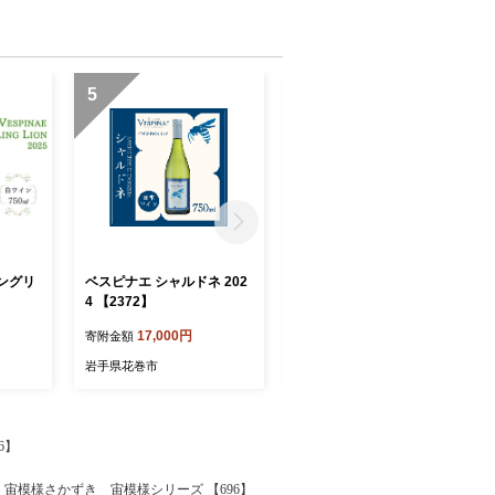
5
6
ングリ
ベスピナエ シャルドネ 202
ベスピナエ ソーヴィニヨ
4 【2372】
ンブラン 2025 【2374】
17,000円
16,000円
寄附金額
寄附金額
岩手県花巻市
岩手県花巻市
6】
宙模様さかずき 宙模様シリーズ 【696】