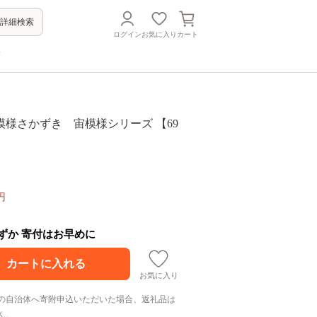
詳細検索
ログイン
お気に入り
カート
方
模様さかずき 宙模様シリーズ 【69
円
わずか 寄付はお早めに
お気に入り
の自治体へ寄附申込いただいた場合、返礼品は
ん。