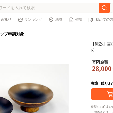
返礼品
ランキング
地域
特集
初めての
ップ申請対象
【漆器】宙
6】
寄附金額
28,000
在庫: 残り
現在お住まい
贈答されませ