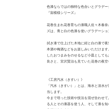
色漆ならではの独特な色合いとグラデー
『宙模様シリーズ』
花巻生まれ花巻育ちの漆職人佐々木春奈
ズは、青と白の色漆を使いグラデーショ
拭き漆で仕上げた木地に紺と白の漆で夜
本酒や梅酒などをお楽しみいただけます
したおつまみをのせるなど小皿としても
良さと、宮沢賢治も見ていた花巻の夜空
《工房汽水（きすい）》
「汽水（きすい）」とは、海水と淡水が
当します。
今まで培った技術や技法を混ぜ合わせて
る人とその漆器を使う人、そして漆を知