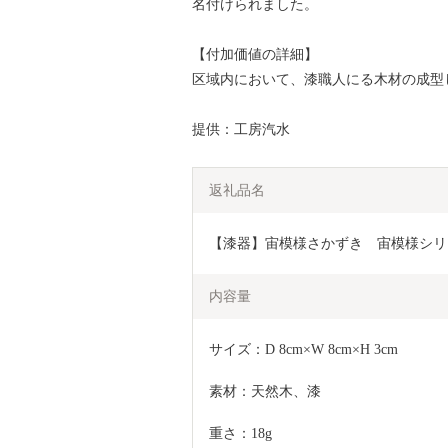
名付けられました。
【付加価値の詳細】
区域内において、漆職人にる木材の成型
提供：工房汽水
返礼品名
【漆器】宙模様さかずき　宙模様シリー
内容量
サイズ：D 8cm×W 8cm×H 3cm  
素材：天然木、漆
重さ：18g