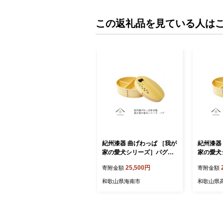
この返礼品を見ている人は
紀州漆器 曲げわっぱ ［我が
紀州漆器
家の愛犬シリーズ］パグ［Y
家の愛犬
S53］
S53］
25,500円
寄附金額
寄附金額
和歌山県海南市
和歌山県