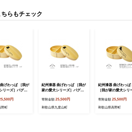
こちらもチェック
 曲げわっぱ ［我が
紀州漆器 曲げわっぱ ［我が
紀州漆器 曲げわっぱ
シリーズ］パグ［Y
家の愛犬シリーズ］パグ［Y
［我が家の愛犬シリ
S53］
ゴールデンレトリバー
25,500円
25,500円
25,500円
寄附金額
寄附金額
52］
高野町
和歌山県九度山町
和歌山県高野町