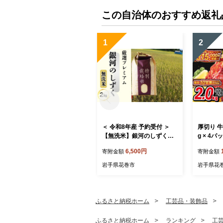
この自治体のおすすめ返礼
1
2
＜ 令和8年産 予約受付 ＞
厚切り 牛
【無洗米】銀河のしずく厳
g × 4パ
選プレミアム（減農薬・減
6,500円
寄附金額
寄附金額
化学肥料）2kg 【2083】
岩手県花巻市
岩手県花
ふるさと納税ホーム
工芸品・装飾品
ふるさと納税ホーム
ランキング
工