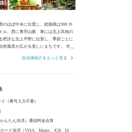
のほぼ中央に位置し、総面積は908.39
トル。西に奥羽山脈、東には北上高地の
る肥沃な北上平野に位置し、季節ごとに
自然風景が広がる美しいまちです。 市の
羽山脈の渓谷沿いに湧き出る花巻温泉郷
自治体紹介をもっと見る
周辺は県立自然公園に指定され、立ちの
と深山の緑、目の前を流れる清流が、情
を醸し出します。 また、宮沢賢治や萬鉄
界的に知られる先人を輩出するととも
法
楽や鹿踊りなどの郷土芸能、日本三大杜
部杜氏、さき織り、ホームスパン等の優
 カード（番号入力不要）
く伝えられています。さらに、岩手県内
高
港があり、東北新幹線新花巻駅や東北自
横断自動車道などの高速交通網が整備さ
（auかんたん決済）通信料金合算
東北の高速交通網の結節点という極めて
ード決済（VISA、Master、JCB、Di