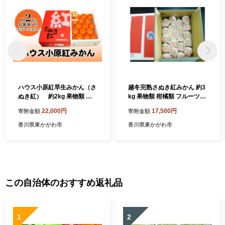
ハウス小原紅早生みかん（さ
越冬完熟さぬき紅みかん 約3
ぬき紅） 約2kg 果物類 柑
kg 果物類 柑橘類 フルーツ
橘類 フルーツ
蜜柑 ミカン くだもの
22,000円
17,500円
寄附金額
寄附金額
香川県東かがわ市
香川県東かがわ市
この自治体のおすすめ返礼品
1
2