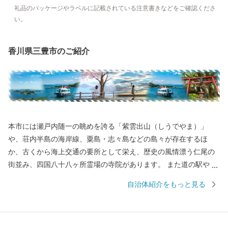
礼品のパッケージやラベルに記載されている注意書きなどをご確認くださ
い。
香川県三豊市のご紹介
本市には瀬戸内随一の眺めを誇る「紫雲出山（しうでやま）」
や、荘内半島の海岸線、粟島・志々島などの島々が存在するほ
か、古くから海上交通の要所として栄え、歴史の風情漂う仁尾の
街並み、四国八十八ヶ所霊場の寺院があります。 また道の駅や温
泉などの交流施設や海・里・山の幸を活かしたマルシェも盛んに
自治体紹介をもっと見る
行われています。 近年ではSNSをきっかけに多くの人が訪れるよ
うになった父母ヶ浜（ちちぶがはま）ですが、その景観は古くか
ら地元の皆さんの手によって守られてきました。 ７つの町が合併