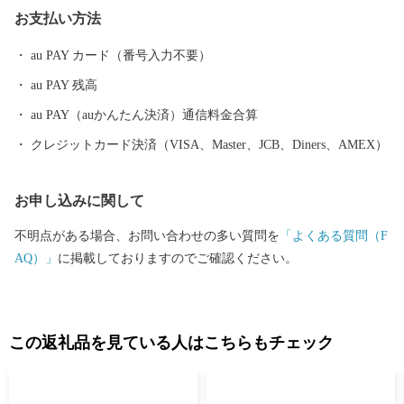
し誕生した三豊市では様々な文化、歴史が多様に存在していま
お支払い方法
す。 近年は国内のみならず海外からも多くのお客様が訪れていま
すが、三豊市をこれからもっと多くの方に知ってもらい、その魅
au PAY カード（番号入力不要）
力を感じてもらいたいと思います。
au PAY 残高
au PAY（auかんたん決済）通信料金合算
クレジットカード決済（VISA、Master、JCB、Diners、AMEX）
お申し込みに関して
不明点がある場合、お問い合わせの多い質問を
「よくある質問（F
AQ）」
に掲載しておりますのでご確認ください。
この返礼品を見ている人はこちらもチェック