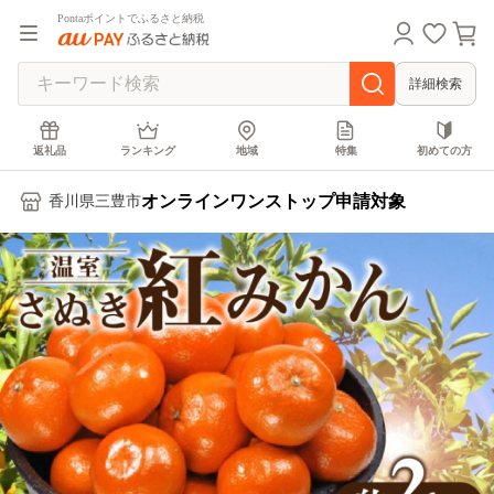
Pontaポイントでふるさと納税
詳細検索
返礼品
ランキング
地域
特集
初めての方
オンラインワンストップ申請対象
香川県三豊市