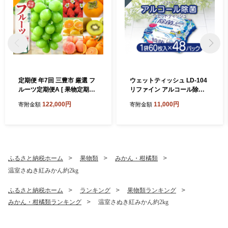
定期便 年7回 三豊市 厳選 フ
ウェットティッシュ LD-104
ルーツ定期便A [ 果物定期便
リファイン アルコール除菌
フルーツ定期便 定期配送 産
合計48パック (1袋60枚入) ヒ
122,000円
11,000円
寄附金額
寄附金額
地直送 旬フルーツ 季節の果
アルロン酸配合 [ ウエットテ
物 国産 贈答用 ギフト お取り
ィッシュ ウェットシート ウ
寄せ 香川県 三豊市 苺 さぬき
エットタイプ おしぼり 掃除
ひめ デコポン 桃 もも シャイ
除菌 無香料 衛生用品 生活必
ンマスカット みかん 柿 キウ
需品 日用品 日本製 香川県 三
イ ]
豊市 ]
ふるさと納税ホーム
果物類
みかん・柑橘類
温室さぬき紅みかん約2kg
ふるさと納税ホーム
ランキング
果物類ランキング
みかん・柑橘類ランキング
温室さぬき紅みかん約2kg