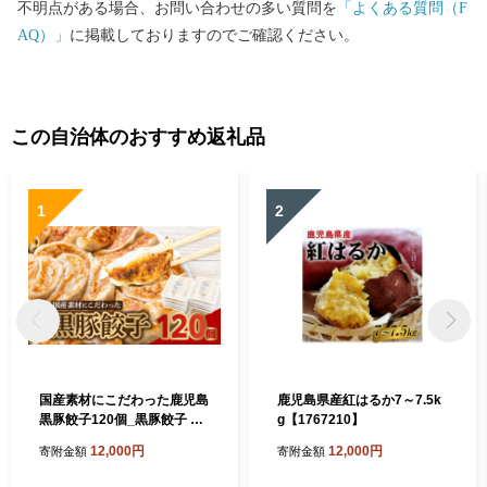
不明点がある場合、お問い合わせの多い質問を
「よくある質問（F
AQ）」
に掲載しておりますのでご確認ください。
この自治体のおすすめ返礼品
1
2
国産素材にこだわった鹿児島
鹿児島県産紅はるか7～7.5k
黒豚餃子120個_黒豚餃子 鹿
g【1767210】
児島黒豚 国産素材 餃子 中華
12,000円
12,000円
寄附金額
寄附金額
惣菜 肉餃子 おかず 焼き餃子
美味しい 人気 おすすめ【17