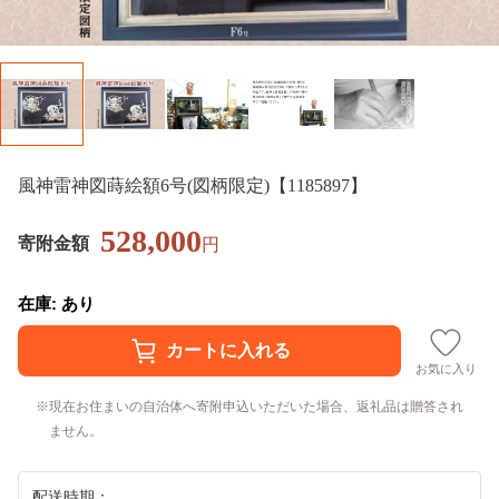
風神雷神図蒔絵額6号(図柄限定)【1185897】
528,000
寄附金額
円
在庫: あり
お気に入り
現在お住まいの自治体へ寄附申込いただいた場合、返礼品は贈答され
ません。
配送時期：