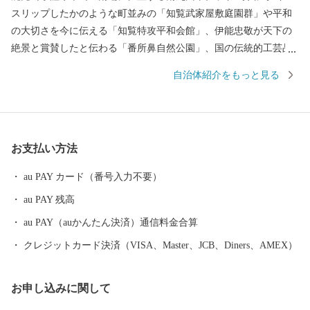
スリップしたかのような町並みの「知覧武家屋敷庭園群」や平和
の大切さを今に伝える「知覧特攻平和会館」、伊能忠敬が天下の
絶景と賞賛したと伝わる「番所鼻自然公園」、国の伝統的工芸品
に指定されている「川辺仏壇」などで知られています。 南九州市
自治体紹介をもっと見る
には、市町村別日本一の生産量を誇る「知覧茶」や「さつまい
も」などの農産物のほか、鹿児島黒牛・黒豚をはじめ、鶏卵など
の畜産物、それらの加工品が数多くあります。 南九州市自慢の特
産品を、ふるさと納税でぜひお楽しみください。
お支払い方法
au PAY カード（番号入力不要）
au PAY 残高
au PAY（auかんたん決済）通信料金合算
クレジットカード決済（VISA、Master、JCB、Diners、AMEX）
お申し込みに関して