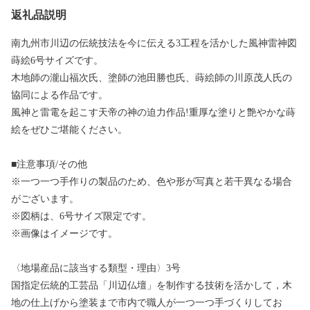
返礼品説明
南九州市川辺の伝統技法を今に伝える3工程を活かした風神雷神図
蒔絵6号サイズです。
木地師の瀧山福次氏、塗師の池田勝也氏、蒔絵師の川原茂人氏の
協同による作品です。
風神と雷電を起こす天帝の神の迫力作品!重厚な塗りと艶やかな蒔
絵をぜひご堪能ください。
■注意事項/その他
※一つ一つ手作りの製品のため、色や形が写真と若干異なる場合
がございます。
※図柄は、6号サイズ限定です。
※画像はイメージです。
〈地場産品に該当する類型・理由〉3号
国指定伝統的工芸品「川辺仏壇」を制作する技術を活かして，木
地の仕上げから塗装まで市内で職人が一つ一つ手づくりしてお