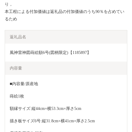
り，
本工程による付加価値は返礼品の付加価値のうち90％を占めてい
るため
返礼品名
風神雷神図蒔絵額6号(図柄限定)【1185897】
内容量
■内容量/原産地
蒔絵1枚
額縁サイズ:縦44cm×横53.3cm×厚さ5cm
描き板サイズ6号:縦31.8cm×横41cm×厚さ2.5cm