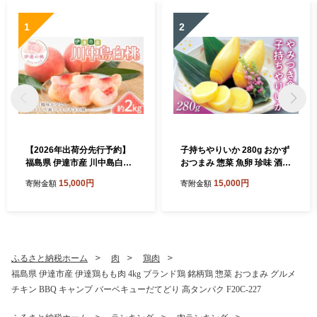
1
2
【2026年出荷分先行予約】
子持ちやりいか 280g おかず
福島県 伊達市産 川中島白桃
おつまみ 惣菜 魚卵 珍味 酒の
約2kg (4～7玉) 種まきうさぎ
友 イカ ヤリイカ 晩酌 家飲み
15,000円
15,000円
寄附金額
寄附金額
株式会社 伊達の桃 桃 フルー
宅飲み 時短 簡単 便利 弁当
ツ 果物 もも モモ momo F21
海鮮 魚介 冷凍 味付き お取り
C-296
寄せ グルメ F21C-571
ふるさと納税ホーム
肉
鶏肉
福島県 伊達市産 伊達鶏もも肉 4kg ブランド鶏 銘柄鶏 惣菜 おつまみ グルメ
チキン BBQ キャンプ バーベキューだてどり 高タンパク F20C-227