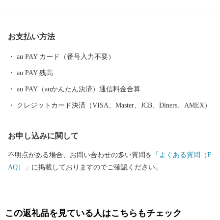
産のあんぽ柿や、全国有数の収穫量があるモモの産地としても知
られています。荒々しい岩山が特徴の、日本百景にも選ばれてい
る霊山(りょうぜん)といった山をはじめ、伊達市は自然豊かな土地
お支払い方法
であふれています。
au PAY カード（番号入力不要）
au PAY 残高
au PAY（auかんたん決済）通信料金合算
クレジットカード決済（VISA、Master、JCB、Diners、AMEX）
お申し込みに関して
不明点がある場合、お問い合わせの多い質問を
「よくある質問（F
AQ）」
に掲載しておりますのでご確認ください。
この返礼品を見ている人はこちらもチェック