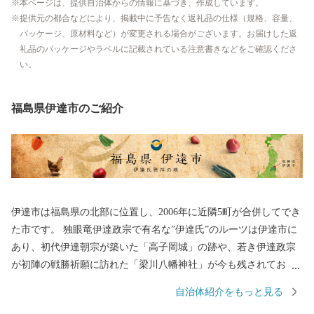
本ページは、提供自治体からの情報に基づき、作成しています。
提供元の都合などにより、掲載中に予告なく返礼品の仕様（規格、容量、
パッケージ、原材料など）が変更される場合がございます。お届けした返
礼品のパッケージやラベルに記載されている注意書きなどをご確認くださ
い。
福島県伊達市のご紹介
伊達市は福島県の北部に位置し、2006年に近隣5町が合併してでき
た市です。 独眼竜伊達政宗で有名な”伊達氏”のルーツは伊達市に
あり、初代伊達朝宗が築いた「高子岡城」の跡や、若き伊達政宗
が初陣の戦勝祈願に訪れた「梁川八幡神社」が今も残されてお
り、また、江戸時代以降は”養蚕業のまち”として発展しました。
自治体紹介をもっと見る
高低差がある盆地特有の地形で、果物がおいしく育ち、現在は名