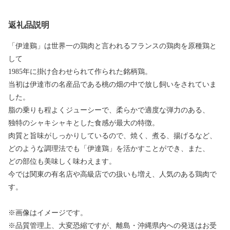
返礼品説明
「伊達鷄」は世界一の鶏肉と言われるフランスの鶏肉を原種鶏と
して
1985年に掛け合わせられて作られた銘柄鶏。
当初は伊達市の名産品である桃の畑の中で放し飼いをされていま
した。
脂の乗りも程よくジューシーで、柔らかで適度な弾力のある、
独特のシャキシャキとした食感が最大の特徴。
肉質と旨味がしっかりしているので、焼く、煮る、揚げるなど、
どのような調理法でも「伊達鶏」を活かすことができ、また、
どの部位も美味しく味わえます。
今では関東の有名店や高級店での扱いも増え、人気のある鶏肉で
す。
※画像はイメージです。
※品質管理上、大変恐縮ですが、離島・沖縄県内への発送はお受