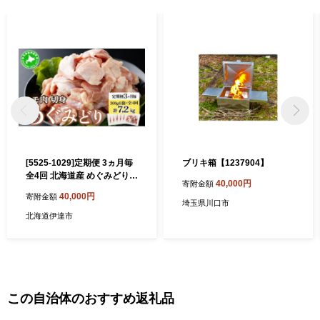
[5525-1029]定期便 3ヵ月毎
ブリキ箱【1237904】
全4回 北海道産 めぐみどり
40,000円
寄附金額
モモ 切身 300g 6袋 各1.8kg
40,000円
寄附金額
鶏もも 鶏モモ もも 鶏肉 チキ
埼玉県川口市
ン 銘柄鶏 肉 冷凍 小分け 便
北海道伊達市
利 時短 唐揚 焼鳥 鍋 ソテー
プライフーズ 送料無料 伊達
この自治体のおすすめ返礼品