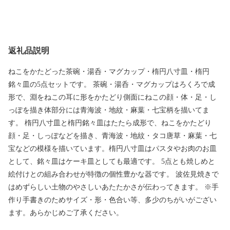
返礼品説明
ねこをかたどった茶碗・湯呑・マグカップ・楕円八寸皿・楕円
銘々皿の5点セットです。 茶碗・湯呑・マグカップはろくろで成
形で、淵をねこの耳に形をかたどり側面にねこの顔・体・足・し
っぽを描き体部分には青海波・地紋・麻葉・七宝柄を描いてま
す。 楕円八寸皿と楕円銘々皿はたたら成形で、ねこをかたどり
顔・足・しっぽなどを描き、青海波・地紋・タコ唐草・麻葉・七
宝などの模様を描いています。楕円八寸皿はパスタやお肉のお皿
として、銘々皿はケーキ皿としても最適です。 5点とも焼しめと
絵付けとの組み合わせが特徴の個性豊かな器です。 波佐見焼きで
はめずらしい土物のやさしいあたたかさが伝わってきます。 ※手
作り手書きのためサイズ・形・色合い等、多少のちがいがござい
ます。あらかじめご了承ください。