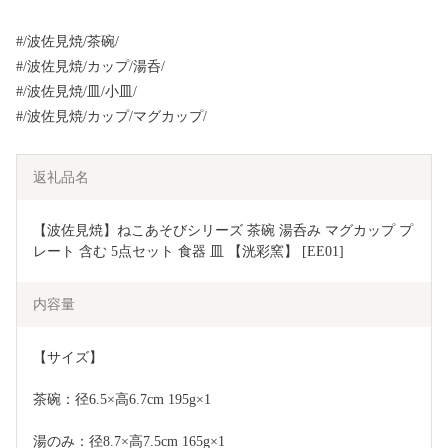
#/波佐見焼/茶碗/
#/波佐見焼/カップ/湯呑/
#/波佐見焼/皿/小皿/
#/波佐見焼/カップ/マグカップ/
返礼品名
【波佐見焼】ねこあそびシリーズ 茶碗 湯呑み マグカップ プ
レート 含む 5点セット 食器 皿 【洸彩窯】 [EE01]
内容量
【サイズ】 
茶碗：径6.5×高6.7cm 195g×1 
湯のみ：径8.7×高7.5cm 165g×1 