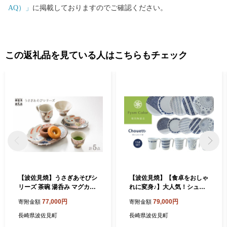
AQ）」
に掲載しておりますのでご確認ください。
この返礼品を見ている人はこちらもチェック
【波佐見焼】うさぎあそびシ
【波佐見焼】【食卓をおしゃ
リーズ 茶碗 湯呑み マグカッ
れに変身♪】大人気！シュエ
プ プレート 含む 5点セット
ットシリーズ プレート マグ
77,000円
79,000円
寄附金額
寄附金額
食器 皿 【洸彩窯】 [EE02]
カップ 含む 豪華15点ファミ
リーセット 食器 皿 【福田陶
長崎県波佐見町
長崎県波佐見町
器店】 [PA12]