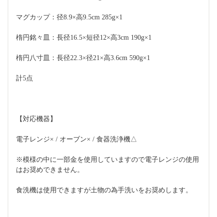
マグカップ：径8.9×高9.5cm 285g×1 
楕円銘々皿：長径16.5×短径12×高3cm 190g×1 
楕円八寸皿：長径22.3×径21×高3.6cm 590g×1 
計5点  
【対応機器】 
電子レンジ× / オーブン× / 食器洗浄機△ 
※模様の中に一部金を使用していますので電子レンジの使用
はお奨めできません。
食洗機は使用できますが土物の為手洗いをお奨めします。  