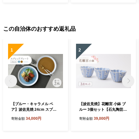
この自治体のおすすめ返礼品
1
2
【ブルー・キャラメル ペ
【波佐見焼】花離宮 小鉢 ブ
ア】波佐見焼 24cm スプレ
ルー 3個セット【石丸陶芸】
ッドプレート【一真窯】 [BB
[LB95]
34,000円
39,000円
寄附金額
寄附金額
55]