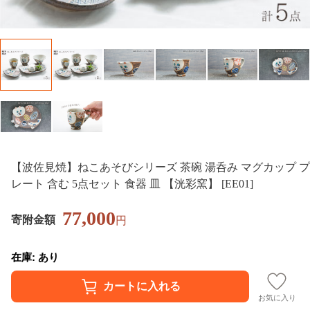
【波佐見焼】ねこあそびシリーズ 茶碗 湯呑み マグカップ プ
レート 含む 5点セット 食器 皿 【洸彩窯】 [EE01]
77,000
寄附金額
円
在庫: あり
お気に入り