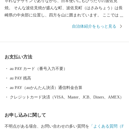
ゃれなデザインでありながら、日常使いにもぴったりの波佐見
焼。 そんな波佐見焼が盛んな町、波佐見町（はさみちょう）は長
崎県の中央部に位置し、四方を山に囲まれています。 ここでは、
日本の棚田百選に選ばれた「鬼木棚田」にみられるように、豊か
自治体紹介をもっと見る
な自然のなかで、お米やお茶、アスパラガスなどの農畜産業が行
われているほか、400年の歴史を持つ陶磁器産業を中心とした「も
のづくり」の息吹が根付いています。 今なお多くの窯元が集積す
る中尾山には世界最大規模の登り窯跡があり、江戸時代には、こ
お支払い方法
こで焼かれた「くらわんか碗」が全国に出荷され、当時貴重品で
あった磁器を広く普及させるとともに、食文化にも大きな影響を
au PAY カード（番号入力不要）
与えたといわれています。 そして近年においても、日本の食卓を
au PAY 残高
彩るおしゃれで機能的な日用和食器の一大産地として、全国的に
も高いシェアを誇っています。（すでに皆さまの食卓にも、波佐
au PAY（auかんたん決済）通信料金合算
見で作られたやきものがあるかも！？）窯元、棚田、温泉など、
クレジットカード決済（VISA、Master、JCB、Diners、AMEX）
ここでは紹介しきれません。長崎へお越しの際は、ぜひ波佐見町
へお立ち寄りください。
お申し込みに関して
不明点がある場合、お問い合わせの多い質問を
「よくある質問（F