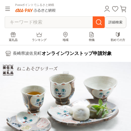
Pontaポイントでふるさと納税
詳細検索
返礼品
ランキング
地域
特集
初めての方
オンラインワンストップ申請対象
長崎県波佐見町