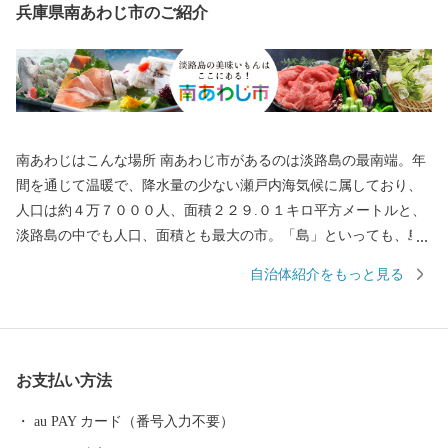
兵庫県南あわじ市のご紹介
南あわじはこんな場所 南あわじ市があるのは淡路島の最南端。年
間を通じて温暖で、降水量の少ない瀬戸内海気候に属しており、
人口は約４万７０００人、面積２２９.０１キロ平方メートルと、
淡路島の中でも人口、面積とも最大の市。「島」といっても、島
の両端は橋とつながっています。 神戸や大阪、四国からもアクセ
自治体紹介をもっと見る
スしやすく、高速バスだと、京阪神から約２時間。徳島方面から
約１時間です。 そんな南あわじ市は多彩な農畜水産物の産地とし
て、その生産とＰＲに力を入れています。
お支払い方法
au PAY カード（番号入力不要）