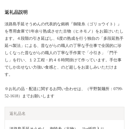
返礼品説明
淡路島手延そうめんの代表的な銘柄『御陵糸（ゴリョウイト）』
を専用倉庫で1年余り熟成させた古物（ヒネモノ）をお届けいたし
ます。４段階の引き延ばし、6度の熟成を行う独自の「多段延熟手
延べ製法」による、昔ながらの職人の丁寧な手仕事で全国的に珍
しくなった昔ながらの職人の丁寧な手作業で「小引き」「門干
し」を行い、１２工程・約４６時間掛けて作っています。手仕事
でしか出せない力強い食感と、のど超しをお楽しみいただけま
す。
※お礼の品・配送に関するお問い合わせは、（平野製麺所：0799-
52-1618）までお願いします
返礼品名
淡路島手延そうめん　御陵糸（古物）　1kg紙箱入り