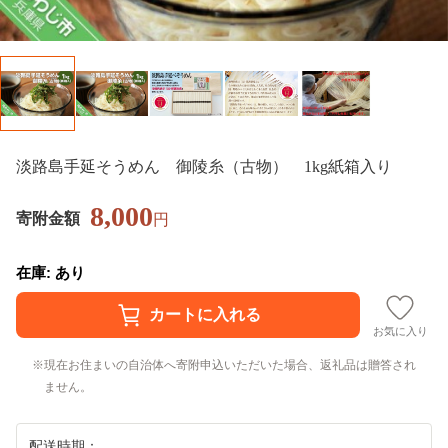
淡路島手延そうめん 御陵糸（古物） 1kg紙箱入り
8,000
寄附金額
円
在庫: あり
お気に入り
現在お住まいの自治体へ寄附申込いただいた場合、返礼品は贈答され
ません。
配送時期：