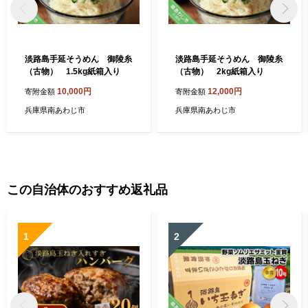
淡路島手延そうめん 御陵糸
淡路島手延そうめん 御陵糸
（古物） 1.5kg紙箱入り
（古物） 2kg紙箱入り
10,000円
12,000円
寄附金額
寄附金額
兵庫県南あわじ市
兵庫県南あわじ市
この自治体のおすすめ返礼品
1
2