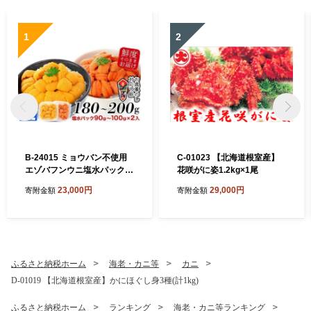
1
2
B-24015 ミョウバン不使用
C-01023 【北海道根室産】
エゾバフンウニ塩水パック9
花咲がに姿1.2kg×1尾
0～100g×2P[11月上旬以降
23,000円
29,000円
寄附金額
寄附金額
発送]
ふるさと納税ホーム
海老・カニ等
カニ
D-01019 【北海道根室産】かにほぐし身3種(計1kg)
ふるさと納税ホーム
ランキング
海老・カニ等ランキング