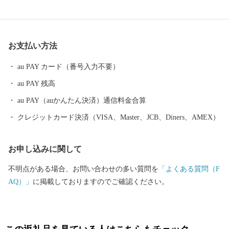
ています。 その他、クルーズ体験やカヌー体験、フットパス、酪
農体験など、都会にはない自然を相手にする北海道ならではのア
クティビティも人気を呼んでいます。 また、根室市は「北方領土
お支払い方法
返還要求運動原点の地」として、これまで長きに渡り北方四島の
早期返還を願い、市民一丸となって世論の先頭に立ち、運動を展
au PAY カード（番号入力不要）
開しています。 まちの再生・発展のためには解決しなければなら
au PAY 残高
ない課題が非常に山積しています。 すこしづつまちの活性化を目
指し歩みを進めてまいりますので、今後の根室市にご注目くださ
au PAY（auかんたん決済）通信料金合算
い。
クレジットカード決済（VISA、Master、JCB、Diners、AMEX）
お申し込みに関して
不明点がある場合、お問い合わせの多い質問を
「よくある質問（F
AQ）」
に掲載しておりますのでご確認ください。