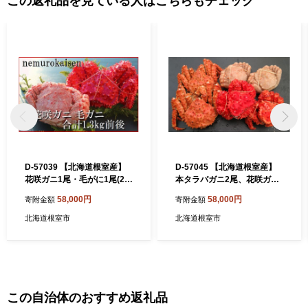
この返礼品を見ている人はこちらもチェック
D-57039 【北海道根室産】
D-57045 【北海道根室産】
花咲ガニ1尾・毛がに1尾(2種
本タラバガニ2尾、花咲ガニ
計1.3kg前後)
2尾、毛ガニ2尾(3種計2.6kg
58,000円
58,000円
寄附金額
寄附金額
前後)
北海道根室市
北海道根室市
この自治体のおすすめ返礼品