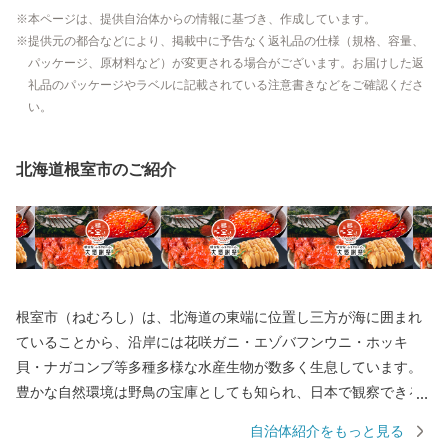
本ページは、提供自治体からの情報に基づき、作成しています。
提供元の都合などにより、掲載中に予告なく返礼品の仕様（規格、容量、
パッケージ、原材料など）が変更される場合がございます。お届けした返
礼品のパッケージやラベルに記載されている注意書きなどをご確認くださ
い。
北海道根室市のご紹介
根室市（ねむろし）は、北海道の東端に位置し三方が海に囲まれ
ていることから、沿岸には花咲ガニ・エゾバフンウニ・ホッキ
貝・ナガコンブ等多種多様な水産生物が数多く生息しています。
豊かな自然環境は野鳥の宝庫としても知られ、日本で観察できる
半数を超える約330種の野鳥が観測でき、風蓮湖、春国岱、長節湖
自治体紹介をもっと見る
などには毎年全国各地から多くの方がバードウォッチングに訪れ