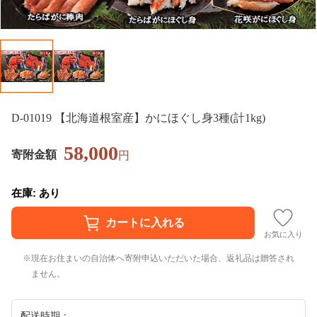
D-01019 【北海道根室産】かにほぐし身3種(計1kg)
58,000
寄附金額
円
在庫: あり
お気に入り
現在お住まいの自治体へ寄附申込いただいた場合、返礼品は贈答され
ません。
配送時期：