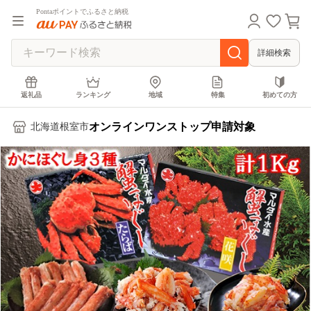
Pontaポイントでふるさと納税
詳細検索
返礼品
ランキング
地域
特集
初めての方
オンラインワンストップ申請対象
北海道根室市