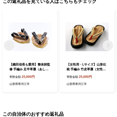
この返礼品を見ている人はこちらもチェック
【織田信長も愛用】整体師監
【女性用・Lサイズ】山形伝
修 手編み 足半草履（あしな
統 手編み 竹皮草履（女性
かぞうり）・男性用「黒葉
用・外履き）「竹粋-CHIKU
25,000円
25,000円
寄附金額
寄附金額
（こくよう）」 025-H-KZ0
SUI-真田」 025-H-KZ013-
16
L
山形県寒河江市
山形県寒河江市
この自治体のおすすめ返礼品