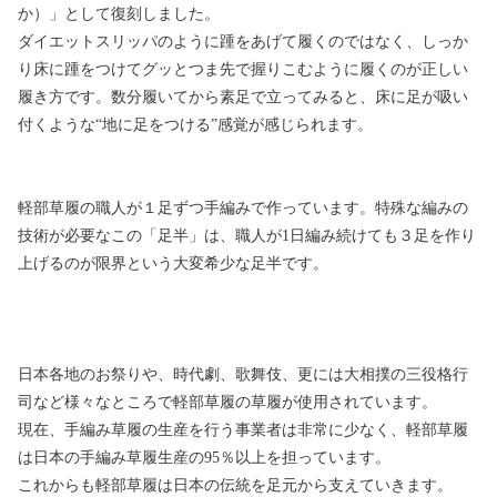
か）」として復刻しました。
ダイエットスリッパのように踵をあげて履くのではなく、しっか
り床に踵をつけてグッとつま先で握りこむように履くのが正しい
履き方です。数分履いてから素足で立ってみると、床に足が吸い
付くような“地に足をつける”感覚が感じられます。
軽部草履の職人が１足ずつ手編みで作っています。特殊な編みの
技術が必要なこの「足半」は、職人が1日編み続けても３足を作り
上げるのが限界という大変希少な足半です。
日本各地のお祭りや、時代劇、歌舞伎、更には大相撲の三役格行
司など様々なところで軽部草履の草履が使用されています。
現在、手編み草履の生産を行う事業者は非常に少なく、軽部草履
は日本の手編み草履生産の95％以上を担っています。
これからも軽部草履は日本の伝統を足元から支えていきます。