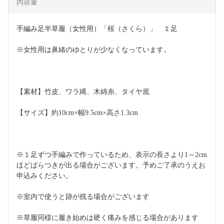
内容量
手編み足半草履（女性用）「桜（さくら）」　１足
※女性用は鼻緒のゆとりが少なくなっています。 
【素材】竹皮、ワラ縄、木綿糸、タイヤ底
【サイズ】約10cm×幅9.5cm×高さ1.3cm
※１足ずつ手編みで作っているため、表示の長さより1～2cm
ほどばらつきが出る場合がございます。予めご了承のうえお
申込みください。 
※室内で使うと跡が残る場合がございます
※草履同様に履き始めは硬く痛みを感じる場合があります