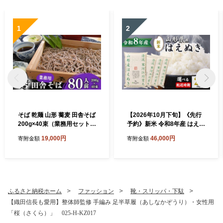
1
2
そば 乾麺 山形 蕎麦 田舎そば
【2026年10月下旬】《先行
200g×40束（業務用セット8
予約》新米 令和8年産 はえぬ
0人前）019-F-AB004
き 20kg（5kg×4袋） 清流寒
19,000円
46,000円
寄附金額
寄附金額
河江川育ち 山形産はえぬき
山形県産 2026年産 精米 20
キロ 046-C-JA011-202610
下
ふるさと納税ホーム
ファッション
靴・スリッパ・下駄
【織田信長も愛用】整体師監修 手編み 足半草履（あしなかぞうり）・女性用
「桜（さくら）」 025-H-KZ017