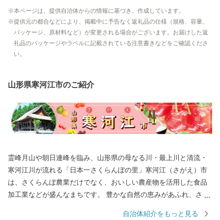
本ページは、提供自治体からの情報に基づき、作成しています。
提供元の都合などにより、掲載中に予告なく返礼品の仕様（規格、容量、
パッケージ、原材料など）が変更される場合がございます。お届けした返
礼品のパッケージやラベルに記載されている注意書きなどをご確認くださ
い。
山形県寒河江市のご紹介
霊峰月山や朝日連峰を臨み、山形県の母なる川・最上川と清流・
寒河江川が流れる「日本一さくらんぼの里」寒河江（さがえ）市
は、さくらんぼ農業だけでなく、おいしい農産物を活用した食品
加工業などが盛んなまちです。 豊かな自然の恵みがあふれ、さく
らんぼ、桃、ラ・フランス、りんごなどの果物はもちろん、そば
自治体紹介をもっと見る
や地酒の蔵元も多くあり、ブランド米「つや姫」や「はえぬき」