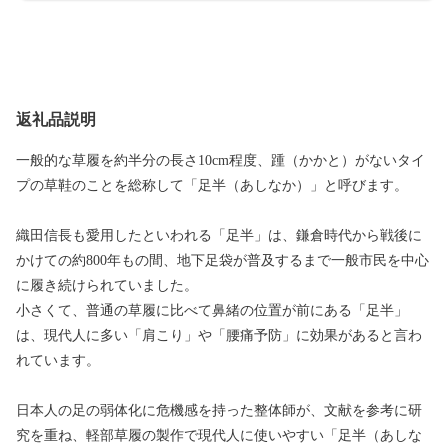
返礼品説明
一般的な草履を約半分の長さ10cm程度、踵（かかと）がないタイ
プの草鞋のことを総称して「足半（あしなか）」と呼びます。
織田信長も愛用したといわれる「足半」は、鎌倉時代から戦後に
かけての約800年もの間、地下足袋が普及するまで一般市民を中心
に履き続けられていました。
小さくて、普通の草履に比べて鼻緒の位置が前にある「足半」
は、現代人に多い「肩こり」や「腰痛予防」に効果があると言わ
れています。
日本人の足の弱体化に危機感を持った整体師が、文献を参考に研
究を重ね、軽部草履の製作で現代人に使いやすい「足半（あしな