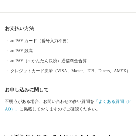
の米どころとしても知られています。 寒河江市は子育て世代への
支援として「給食費無料化の推進」や「ロタウィルスなどの任意
予防接種への助成」などを行い、子育てしやすいまちづくりを推
お支払い方法
進しています。 山形県寒河江市は、約300か所以上もの観光さく
らんぼ狩り園がある、園地数「日本一」さくらんぼの里です。 昭
au PAY カード（番号入力不要）
和39年に日本で一番最初に開催されて以来、毎年多くの観光客で
au PAY 残高
賑わう「さくらんぼ祭り」をはじめ、平成28年には「全国さくら
んぼの種吹きとばし大会」が世界記録に認定されるなど、さくら
au PAY（auかんたん決済）通信料金合算
んぼの妖精「チェリン」を市のイメージキャラクターに起用し
クレジットカード決済（VISA、Master、JCB、Diners、AMEX）
「日本一さくらんぼの里さがえ」として全国に発信しています。
お申し込みに関して
不明点がある場合、お問い合わせの多い質問を
「よくある質問（F
AQ）」
に掲載しておりますのでご確認ください。