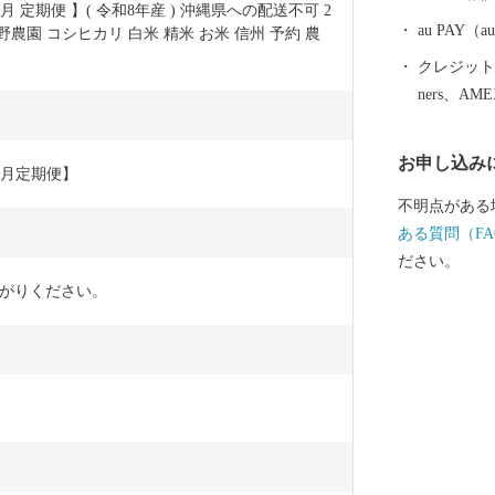
れ四季を通じ
3か月 定期便 】( 令和8年産 ) 沖縄県への配送不可 2
さい。
au PAY
野農園 コシヒカリ 白米 精米 お米 信州 予約 農
クレジットカ
ners、AM
お申し込み
カ月定期便】
不明点がある
ある質問（FA
ださい。
がりください。