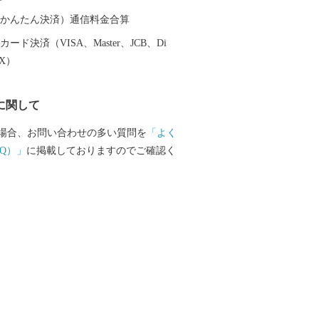
て魅力ある飯綱町に是非お立ち寄りくだ
（auかんたん決済）通信料金合算
ード決済（VISA、Master、JCB、Di
EX）
に関して
場合、お問い合わせの多い質問を
「よく
Q）」
に掲載しておりますのでご確認く