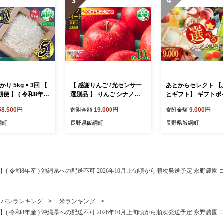
3
4
り 5kg × 3回 【
【 感謝りんご / 光センサー
あとからセレクト 【
期便 】 ( 令和8年産
選別品 】 りんご シナノス
とギフト】 ギフトポ
ァームのお米 沖縄
イート 訳あり 10kg （ 24玉
寄附額 9000円分 あ
58,500円
19,000円
9,000円
寄附金額
寄附金額
不可 2026年10
〜 50玉 ） 交換保証 ながの
選べる返礼品 長野県
から順次発送予定
農業協同組合 2026年10月
[2044]
綱町
長野県飯綱町
長野県飯綱町
 白米 精米 お米
上旬頃から2026年11月上旬
 農家直送 長野県
頃まで順次発送予定 令和8
001]
年度収穫分 傷 不揃い リン
ゴ 林檎 果物 フルーツ 信州
長野 予約 長野県 飯綱町 [12
定期便 】( 令和8年産 ) 沖縄県への配送不可 2026年10月上旬頃から順次発送予定 永野農園
06]
・パンランキング
米ランキング
定期便 】( 令和8年産 ) 沖縄県への配送不可 2026年10月上旬頃から順次発送予定 永野農園