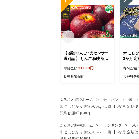
1
2
【 感謝りんご / 光センサー
米 こしひか
選別品 】 りんご 秋映 訳あ
3か月 定
り 5kg （ 12玉 〜 25玉 ）
) 山岸フ
11,000円
寄附金額
寄附金額
交換保証 ながの農業協同組
県への配送
合 2026年10月上旬頃から2
月上旬頃
長野県飯綱町
長野県飯
026年10月下旬頃まで順次
コシヒカリ
発送予定 令和8年度収穫分
信州 予約
傷 不揃い リンゴ 林檎 果物
飯綱町 [2
フルーツ 信州 長野 予約 長
ふるさと納税ホーム
米・パン
米
野県 飯綱町 [1202]
米 こしひかり 無洗米 5kg × 3回 【 3か月 
野県 飯綱町 [0482]
ふるさと納税ホーム
ランキング
米
米 こしひかり 無洗米 5kg × 3回 【 3か月 
野県 飯綱町 [0482]