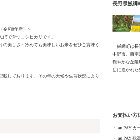
長野県飯綱
（令和8年産）＞
んぼで育つコシヒカリです。
りの美しさ・冷めても美味しいお米をぜひご賞味く
飯綱町は長野
中野市、西南
穏やかな丘陵
岳に抱かれた
記載しております。その年の天候や生育状況により
みせ、私たち
たゆまぬ努力
や私たちの生
豊かな自然と
した農業振興
お支払い方
ベッドタウン
綱町産コシヒ
au PAY
の一大産地と
au PAY 残