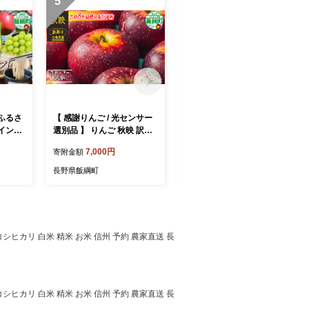
5
6
ふるさ
【 感謝りんご / 光センサー
【通年】 ペットフード 鹿肉
イント
選別品 】 りんご 秋映 訳あ
内臓ふりかけ 信州 長野県
とから
り 2kg （ 5玉 〜 12玉 ） 交
飯綱町 [2033]
7,000円
4,500円
寄附金額
寄附金額
 飯綱町
換保証 ながの農業協同組合
沖縄県への配送不可 2026年
長野県飯綱町
長野県飯綱町
10月上旬頃から2026年10月
下旬頃まで順次発送予定 令
和8年度収穫分 傷 不揃い リ
ンゴ 林檎 果物 フルーツ 信
州 長野 予約 長野県 飯綱町
 コシヒカリ 白米 精米 お米 信州 予約 農家直送 長
[1866]
 コシヒカリ 白米 精米 お米 信州 予約 農家直送 長