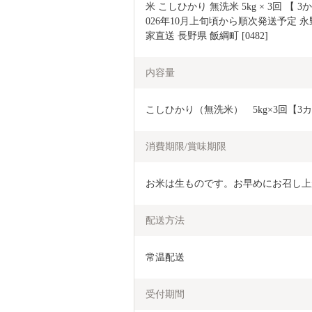
米 こしひかり 無洗米 5kg × 3回 【 
026年10月上旬頃から順次発送予定 永
家直送 長野県 飯綱町 [0482]
内容量
こしひかり（無洗米）　5kg×3回【3
消費期限/賞味期限
お米は生ものです。お早めにお召し上
配送方法
常温配送
受付期間