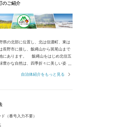
町のご紹介
県の北部に位置し、北は信濃町、東は
は長野市に接し、飯縄山から斑尾山まで
地にあります。 飯縄山をはじめ北信五
緑豊かな自然は、四季折々に美しい姿を
の心を癒すとともに、先人たちの英知と
自治体紹介をもっと見る
によって、農業はもとよりあらゆる産業
活すべての基盤となっています。 その
誇りある歴史を背景に果樹稲作を中心と
などに積極的に取組み、現在、長野市の
法
や北信地域の観光拠点として、また、飯
カリはもとより、りんごやももなど果樹
 カード（番号入力不要）
して発展してきました。 大自然に囲ま
高