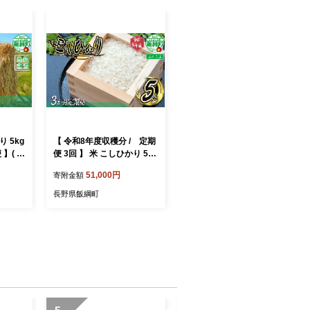
 5kg
【 令和8年度収穫分 / 定期
 】( 令
便 3回 】 米 こしひかり 5kg
ちのお米
× 3回 【 3カ月定期便 】 ( 令
51,000円
寄附金額
025年
和8年産 ) 米澤商店 2026年1
発送予
0月上旬頃から順次発送予定
長野県飯綱町
精米 お
沖縄県への配送不可 コシヒ
送 長野
カリ 白米 精米 お米 数量限
定 信州 予約 農家直送 長野
県 飯綱町 [1362]