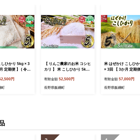
しひかり 5kg × 3
【 りんご農家のお米 コシヒ
米 はぜかけ こしひかり
月 定期便 】 ( 令和
カリ 】 米 こしひかり 5kg ×
× 3回 【 3か月 定期便
 ヤマハチ農園 沖縄県
3回 【 3か月 定期便 】 ( 令
和7年産 ) 増田さん
52,500円
52,500円
57,000円
寄附金額
寄附金額
可 2026年11月
和8年産 ) 信州いいづな 相澤
沖縄県への配送不可 2
ら順次発送予定 コ
農園株式会社 2026年11月
11月上旬頃から順次
綱町
長野県飯綱町
長野県飯綱町
白米 精米 お米 信
上旬頃から順次発送予定 沖
定 コシヒカリ 白米 
農家直送 長野県 飯
縄は配送不可 コシヒカリ 白
米 信州 予約 農家直
5]
米 精米 お米 信州 予約 農家
県 飯綱町 [0815]
直送 長野県 飯綱町 [2124]
品