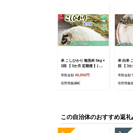
米 こしひかり 無洗米 5kg ×
米 白米 こ
3回 【 3か月 定期便 】( 令
回 【 3か
和7年産 ) 沖縄県への配送不
8年産 )
48,000円
寄附金額
寄附金額
可 2025年10月上旬頃から
への配送不
順次発送予定 永野農園 コシ
上旬頃か
長野県飯綱町
長野県飯
ヒカリ 白米 精米 お米 信州
シヒカリ 
予約 農家直送 長野県 飯綱
州 予約 
町 [0484]
綱町 [140
この自治体のおすすめ返礼