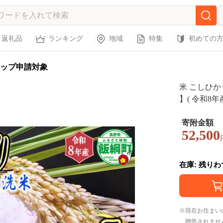
返礼品
ランキング
地域
特集
初めての
ップ申請対象
米 こしひかり
】( 令和8年
上旬頃から
白米 精米 
寄附金額
52,500
町 [0482]
在庫: 残り
現在お住まい
贈答されませ