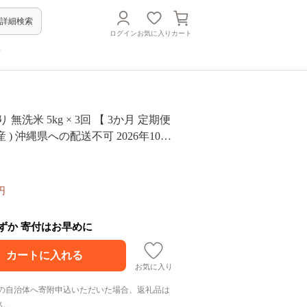
詳細検索
ログイン
お気に入り
カート
方
 無洗米 5kg × 3回 【 3か月 定期便
産 ) 沖縄県への配送不可 2026年10月
順次発送予定 永野農園 コシヒカリ
お米 信州 予約 農家直送 長野県 飯綱
円
わずか 寄付はお早めに
お気に入り
の自治体へ寄附申込いただいた場合、返礼品は
ん。