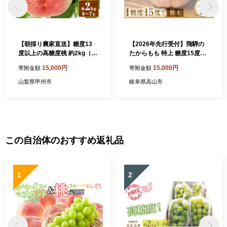
【朝採り農家直送】糖度13
【2026年先行受付】飛騨の
度以上の高糖度桃 約2kg（6
たからもも 特上 糖度15度以
～7玉）【2026年発送】（A
上（2玉）| 朝採り 桃 もも 極
15,000円
15,000円
寄附金額
寄附金額
F）B-450 【桃 もも モモ 令
上の甘さ 濃厚 甘い 贈答 農家
和8年発送 期間限定 山梨県産
直送 飛騨の朝採り桃 飛騨高
山梨県甲州市
岐阜県高山市
甲州市 フルーツ 果物】
山 つむぎ果樹園 GH014〈桃
もも 先行予約 桃 先行予約 桃
先行予約 桃 もも〉
この自治体のおすすめ返礼品
1
2