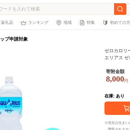
返礼品
ランキング
地域
特集
初めての
ップ申請対象
ゼロカロリー
エリアス ゼロ
寄附金額
8,000
円
在庫: あり
現在お住まい
贈答されませ