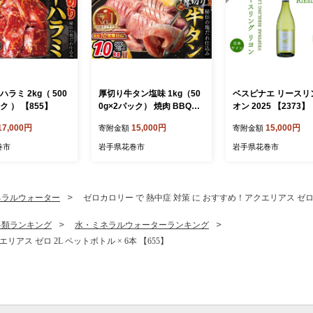
ハラミ 2kg（ 500
厚切り牛タン塩味 1kg（50
ベスピナエ リースリ
ック ） 【855】
0g×2パック） 焼肉 BBQ
オン 2025 【2373】
【767】
17,000円
15,000円
15,000円
寄附金額
寄附金額
巻市
岩手県花巻市
岩手県花巻市
ネラルウォーター
ゼロカロリー で 熱中症 対策 に おすすめ！アクエリアス ゼロ 2L
料類ランキング
水・ミネラルウォーターランキング
アス ゼロ 2L ペットボトル × 6本 【655】