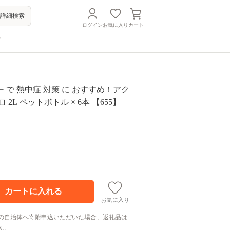
詳細検索
ログイン
お気に入り
カート
方
 で 熱中症 対策 に おすすめ！アク
 2L ペットボトル × 6本 【655】
お気に入り
の自治体へ寄附申込いただいた場合、返礼品は
ん。