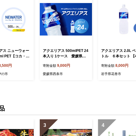
アス ニューウォー
アクエリアス 500mlPET 24
アクエリアス 2.0L 
0ml PET【コカ・コ
本入り 1ケース 愛媛県西
トル ６本セット 【4
ットボトル 1ケー
条市 ｜ スポーツドリンク
8,500円
9,000円
8,000円
寄附金額
寄附金額
) セット スポーツド
アクエリ 水分補給 熱中症対
スポドリ カロリーゼ
策 清涼飲料水 飲料 ペット
びの市
愛媛県西条市
岩手県花巻市
対策 水分補給 清
ボトル 1箱 愛媛県 西条市 送
 宮崎県 えびの市
料無料
品
3
4