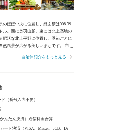
のほぼ中央に位置し、総面積は908.39
トル。西に奥羽山脈、東には北上高地の
る肥沃な北上平野に位置し、季節ごとに
自然風景が広がる美しいまちです。 市の
羽山脈の渓谷沿いに湧き出る花巻温泉郷
自治体紹介をもっと見る
周辺は県立自然公園に指定され、立ちの
と深山の緑、目の前を流れる清流が、情
を醸し出します。 また、宮沢賢治や萬鉄
界的に知られる先人を輩出するととも
法
楽や鹿踊りなどの郷土芸能、日本三大杜
部杜氏、さき織り、ホームスパン等の優
 カード（番号入力不要）
く伝えられています。さらに、岩手県内
高
港があり、東北新幹線新花巻駅や東北自
横断自動車道などの高速交通網が整備さ
（auかんたん決済）通信料金合算
東北の高速交通網の結節点という極めて
ード決済（VISA、Master、JCB、Di