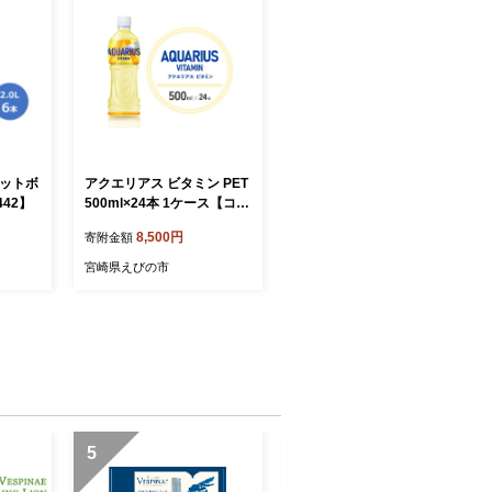
ペットボ
アクエリアス ビタミン PET
42】
500ml×24本 1ケース【コカ
コーラ】 水分補給 スポーツ
8,500円
寄附金額
飲料 清涼飲料水 常温 AQU
ARIUS コカ・コーラ 熱中症
宮崎県えびの市
対策 送料無料
5
6