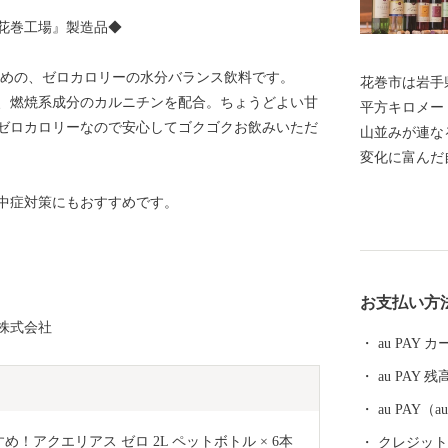
花巻工場』製造品◆
ための、ゼロカロリーの水分バランス飲料です。
花巻市は岩手県
、燃焼系成分のカルニチンを配合。ちょうどよい甘
平方キロメー
ゼロカロリーなので安心してゴクゴクお飲みいただ
山並みが連な
変化に富んだ
西部には、奥
中症対策にもおすすめです。
があります。
ぼる湯けむり
緒豊かな風景
五郎などの世
お支払い方
に、早池峰神
株式会社
氏のひとつ南
au PAY
れた技術が多
au PAY 残
唯一の花巻空
動車道、東北
au PAY
れるなど、北
め！アクエリアス ゼロ 2L ペットボトル × 6本 
クレジットカ