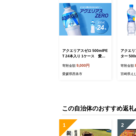
アクエリアスゼロ 500mlPE
アクエリ
T 24本入り 1ケース 愛媛
ター 50
県西条市 ｜ スポーツドリン
ーラ】ペ
9,000円
寄附金額
寄附金額
ク アクエリ ゼロカロリー
ス(24本
水分補給 熱中症対策 清涼飲
リンク 
愛媛県西条市
宮崎県え
料水 飲料 ペットボトル 1箱
ロ 熱中症
愛媛県 西条市 送料無料
涼飲料水
送料無料
この自治体のおすすめ返礼
1
2