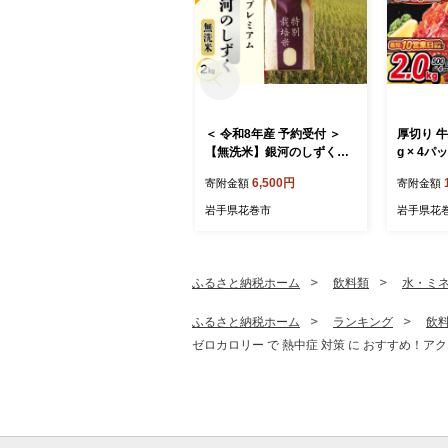
＜ 令和8年産 予約受付 ＞
厚切り 牛
【無洗米】銀河のしずく厳
g × 4パ
選プレミアム（減農薬・減
6,500円
寄附金額
寄附金額
化学肥料）2kg 【2083】
岩手県花巻市
岩手県花
ふるさと納税ホーム
飲料類
水・ミ
ふるさと納税ホーム
ランキング
飲
ゼロカロリー で 熱中症 対策 に おすすめ！アクエリ