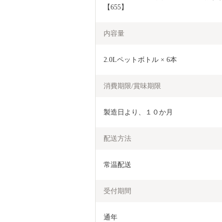
【655】
内容量
2.0Lペットボトル × 6本
消費期限/賞味期限
製造日より、１０か月
配送方法
常温配送
受付期間
通年