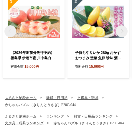
1
2
【2026年出荷分先行予約】
子持ちやりいか 280g おかず
福島県 伊達市産 川中島白桃
おつまみ 惣菜 魚卵 珍味 酒の
約2kg (4～7玉) 種まきうさぎ
友 イカ ヤリイカ 晩酌 家飲み
15,000円
15,000円
寄附金額
寄附金額
株式会社 伊達の桃 桃 フルー
宅飲み 時短 簡単 便利 弁当
ツ 果物 もも モモ momo F21
海鮮 魚介 冷凍 味付き お取り
C-296
寄せ グルメ F21C-571
ふるさと納税ホーム
雑貨・日用品
文房具・玩具
赤ちゃんパズル（きりんとうさぎ）F20C-044
ふるさと納税ホーム
ランキング
雑貨・日用品ランキング
文房具・玩具ランキング
赤ちゃんパズル（きりんとうさぎ）F20C-044