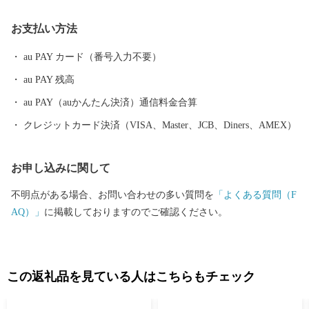
る霊山(りょうぜん)といった山をはじめ、伊達市は自然豊かな土地
お支払い方法
であふれています。
au PAY カード（番号入力不要）
au PAY 残高
au PAY（auかんたん決済）通信料金合算
クレジットカード決済（VISA、Master、JCB、Diners、AMEX）
お申し込みに関して
不明点がある場合、お問い合わせの多い質問を
「よくある質問（F
AQ）」
に掲載しておりますのでご確認ください。
この返礼品を見ている人はこちらもチェック