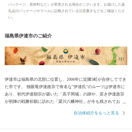
パッケージ、原材料など）が変更される場合がございます。お届けした返
礼品のパッケージやラベルに記載されている注意書きなどをご確認くださ
い。
福島県伊達市のご紹介
伊達市は福島県の北部に位置し、2006年に近隣5町が合併してでき
た市です。 独眼竜伊達政宗で有名な”伊達氏”のルーツは伊達市に
あり、初代伊達朝宗が築いた「高子岡城」の跡や、若き伊達政宗
が初陣の戦勝祈願に訪れた「梁川八幡神社」が今も残されてお
り、また、江戸時代以降は”養蚕業のまち”として発展しました。
自治体紹介をもっと見る
高低差がある盆地特有の地形で、果物がおいしく育ち、現在は名
産のあんぽ柿や、全国有数の収穫量があるモモの産地としても知
られています。荒々しい岩山が特徴の、日本百景にも選ばれてい