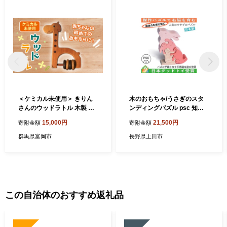
＜ケミカル未使用＞ きりん
木のおもちゃ/うさぎのスタ
さんのウッドラトル 木製 キ
ンディングパズル psc 知育
リン ラトル 天然素材 おもち
玩具 積み木 パズル プレゼン
15,000円
21,500円
寄附金額
寄附金額
ゃ 動物 赤ちゃん 玩具 お祝い
ト ランキング 誕生祝い 出産
出産祝い 贈り物 ギフト F20
祝いにお薦め 誕生日ギフト
群馬県富岡市
長野県上田市
E-642
動物パズル 男の子 頭の体操
脳トレ ゲーム 木製
この自治体のおすすめ返礼品