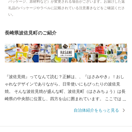
パッケージ、原材料など）が変更される場合がございます。お届けした返
礼品のパッケージやラベルに記載されている注意書きなどをご確認くださ
い。
長崎県波佐見町のご紹介
『波佐見焼』ってなんて読む？正解は、、『はさみやき』！おし
ゃれなデザインでありながら、日常使いにもぴったりの波佐見
焼。 そんな波佐見焼が盛んな町、波佐見町（はさみちょう）は長
崎県の中央部に位置し、四方を山に囲まれています。 ここでは、
日本の棚田百選に選ばれた「鬼木棚田」にみられるように、豊か
自治体紹介をもっと見る
な自然のなかで、お米やお茶、アスパラガスなどの農畜産業が行
われているほか、400年の歴史を持つ陶磁器産業を中心とした「も
のづくり」の息吹が根付いています。 今なお多くの窯元が集積す