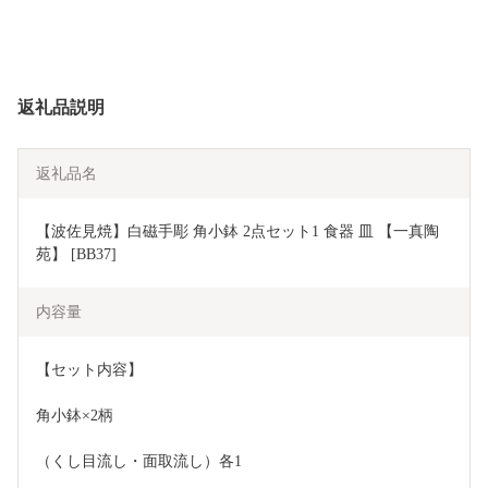
返礼品説明
返礼品名
【波佐見焼】白磁手彫 角小鉢 2点セット1 食器 皿 【一真陶
苑】 [BB37]
内容量
【セット内容】
角小鉢×2柄
（くし目流し・面取流し）各1