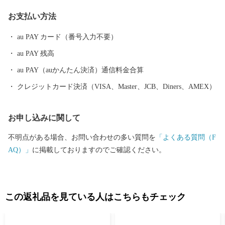
る中尾山には世界最大規模の登り窯跡があり、江戸時代には、こ
お支払い方法
こで焼かれた「くらわんか碗」が全国に出荷され、当時貴重品で
あった磁器を広く普及させるとともに、食文化にも大きな影響を
au PAY カード（番号入力不要）
与えたといわれています。 そして近年においても、日本の食卓を
au PAY 残高
彩るおしゃれで機能的な日用和食器の一大産地として、全国的に
も高いシェアを誇っています。（すでに皆さまの食卓にも、波佐
au PAY（auかんたん決済）通信料金合算
見で作られたやきものがあるかも！？）窯元、棚田、温泉など、
クレジットカード決済（VISA、Master、JCB、Diners、AMEX）
ここでは紹介しきれません。長崎へお越しの際は、ぜひ波佐見町
へお立ち寄りください。
お申し込みに関して
不明点がある場合、お問い合わせの多い質問を
「よくある質問（F
AQ）」
に掲載しておりますのでご確認ください。
この返礼品を見ている人はこちらもチェック