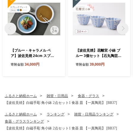
【ブルー・キャラメル ペ
【波佐見焼】花離宮 小鉢 ブ
ア】波佐見焼 24cm スプレ
ルー 3個セット【石丸陶芸】
ッドプレート【一真窯】 [BB
[LB95]
34,000円
39,000円
寄附金額
寄附金額
55]
ふるさと納税ホーム
雑貨・日用品
食器・グラス
【波佐見焼】白磁手彫 角小鉢 2点セット1 食器 皿 【一真陶苑】 [BB37]
ふるさと納税ホーム
ランキング
雑貨・日用品ランキング
食器・グラスランキング
【波佐見焼】白磁手彫 角小鉢 2点セット1 食器 皿 【一真陶苑】 [BB37]