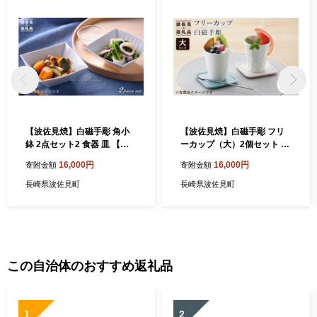
【波佐見焼】白磁手彫 角小
【波佐見焼】白磁手彫 フリ
鉢 2点セット2 食器 皿 【一
ーカップ（大）2個セット 食
真陶苑】 [BB38]
器 皿 【一真窯】 [BB49]
16,000円
16,000円
寄附金額
寄附金額
長崎県波佐見町
長崎県波佐見町
この自治体のおすすめ返礼品
1
2