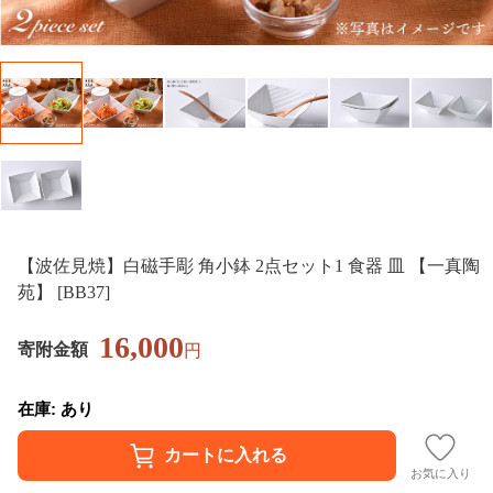
【波佐見焼】白磁手彫 角小鉢 2点セット1 食器 皿 【一真陶
苑】 [BB37]
16,000
寄附金額
円
在庫: あり
お気に入り