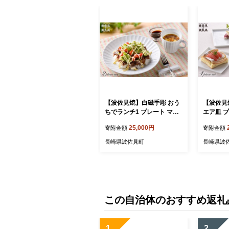
【波佐見焼】白磁手彫 おう
【波佐見
ちでランチ1 プレート マグ
エア皿 プレ
カップ 食器 皿 【一真陶
点セット 
25,000円
寄附金額
寄附金額
苑】 [BB35]
苑】 [BB
長崎県波佐見町
長崎県波
この自治体のおすすめ返礼
1
2