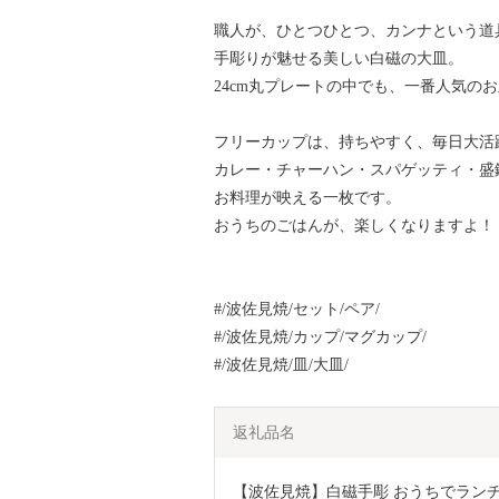
職人が、ひとつひとつ、カンナという道
手彫りが魅せる美しい白磁の大皿。
24cm丸プレートの中でも、一番人気の
フリーカップは、持ちやすく、毎日大活
カレー・チャーハン・スパゲッティ・盛
お料理が映える一枚です。
おうちのごはんが、楽しくなりますよ！
#/波佐見焼/セット/ペア/
#/波佐見焼/カップ/マグカップ/
#/波佐見焼/皿/大皿/
返礼品名
【波佐見焼】白磁手彫 おうちでランチ2 