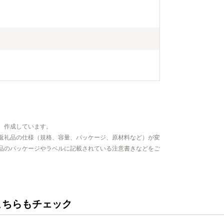
、作成しています。
返礼品の仕様（規格、容量、パッケージ、原材料など）が変
品のパッケージやラベルに記載されている注意書きなどをご
こちらもチェック