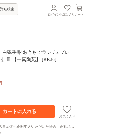
詳細検索
ログイン
お気に入り
カート
方
白磁手彫 おうちでランチ2 プレー
器 皿 【一真陶苑】 [BB36]
円
お気に入り
の自治体へ寄附申込いただいた場合、返礼品は
ん。