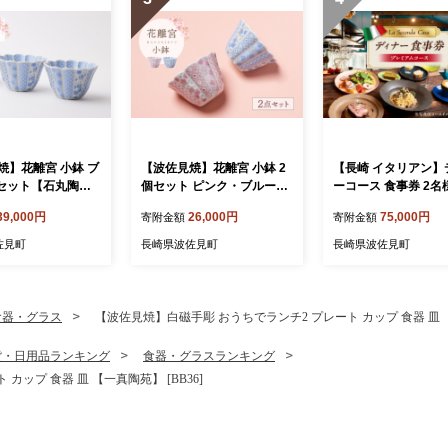
焼】花離宮 小鉢 ブ
【波佐見焼】花離宮 小鉢 2
【長崎 イタリアン】
個セット【石丸陶
個セット ピンク・ブルー
ーコース 食事券 2名
5]
【石丸陶芸】 [LB94]
レミアムコース 【La 
39,000円
26,000円
75,000円
寄附金額
寄附金額
da Casa】 [IG16]
佐見町
長崎県波佐見町
長崎県波佐見町
食器・グラス
【波佐見焼】白磁手彫 おうちでランチ2 プレート カップ 食器 皿 【一
貨・日用品ランキング
食器・グラスランキング
ップ 食器 皿 【一真陶苑】 [BB36]