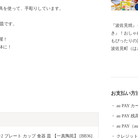
具を使って、手彫りしています。
お皿です。
『波佐見焼』
き』！おしゃ
躍！
もぴったりの
鉢に！
波佐見町（は
し、四方を山
田百選に選ば
かな自然のな
農畜産業が行
器産業を中心
お支払い方
います。 今
最大規模の登
au PAY
かれた「くら
au PAY 残
品であった磁
も大きな影響
au PAY
においても、
プレート カップ 食器 皿 【一真陶苑】 [BB36]
クレジットカ