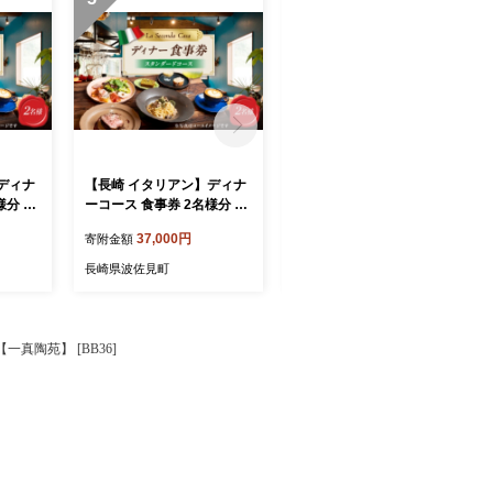
ディナ
【長崎 イタリアン】ディナ
【長崎 イタリアン】ランチ
様分 プ
ーコース 食事券 2名様分 ス
コース 食事券 1名様分【La
Secon
タンダードコース 【La Sec
Seconda Casa】 [IG14]
37,000円
10,000円
寄附金額
寄附金額
onda Casa】 [IG15]
長崎県波佐見町
長崎県波佐見町
真陶苑】 [BB36]