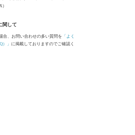
大産地として、全国的にも高いシェアを
EX）
。（すでに皆さまの食卓にも、波佐見で
ものがあるかも！？）窯元、棚田、温泉
に関して
は紹介しきれません。長崎へお越しの際
見町へお立ち寄りください。
場合、お問い合わせの多い質問を
「よく
Q）」
に掲載しておりますのでご確認く