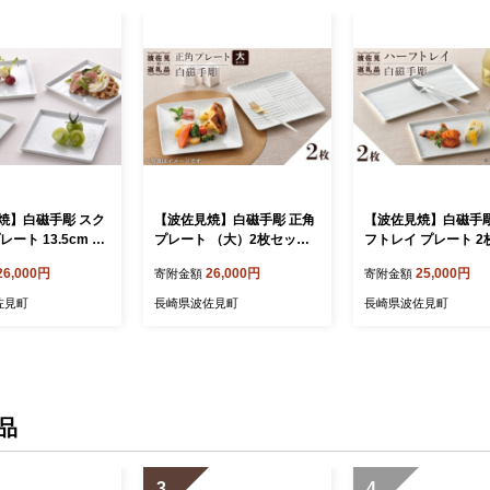
焼】白磁手彫 スク
【波佐見焼】白磁手彫 正角
【波佐見焼】白磁手彫
ート 13.5cm 4
プレート （大）2枚セット
フトレイ プレート 2
食器 皿 【一真陶
食器 皿 【一真窯】 [BB47]
ト 食器 皿 【一真窯】 
26,000円
26,000円
25,000円
寄附金額
寄附金額
31]
0]
佐見町
長崎県波佐見町
長崎県波佐見町
品
3
4