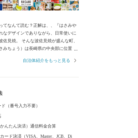
ってなんて読む？正解は、、『はさみや
れなデザインでありながら、日常使いに
波佐見焼。 そんな波佐見焼が盛んな町、
さみちょう）は長崎県の中央部に位置
に囲まれています。 ここでは、日本の棚
自治体紹介をもっと見る
れた「鬼木棚田」にみられるように、豊
かで、お米やお茶、アスパラガスなどの
われているほか、400年の歴史を持つ陶磁
とした「ものづくり」の息吹が根付いて
法
なお多くの窯元が集積する中尾山には世界
り窯跡があり、江戸時代には、ここで焼
 カード（番号入力不要）
わんか碗」が全国に出荷され、当時貴重
高
器を広く普及させるとともに、食文化に
を与えたといわれています。 そして近年
（auかんたん決済）通信料金合算
日本の食卓を彩るおしゃれで機能的な日
ード決済（VISA、Master、JCB、Di