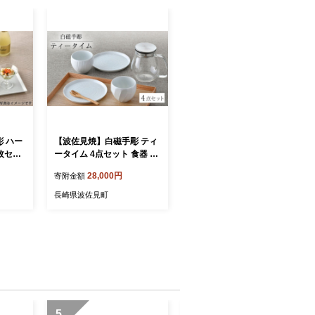
 ハー
【波佐見焼】白磁手彫 ティ
枚セッ
ータイム 4点セット 食器 皿
[BB5
【一真窯】 [BB64]
28,000円
寄附金額
長崎県波佐見町
5
6