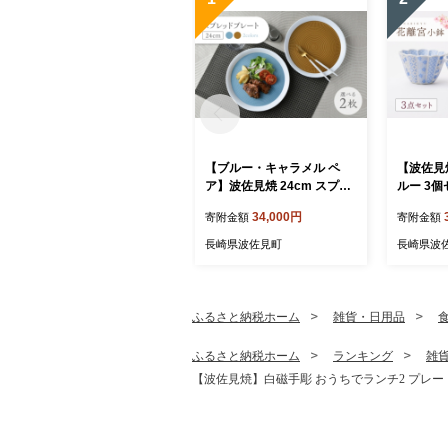
【ブルー・キャラメル ペ
【波佐見
ア】波佐見焼 24cm スプレ
ルー 3
ッドプレート【一真窯】 [B
芸】 [LB9
34,000円
寄附金額
寄附金額
B55]
長崎県波佐見町
長崎県波
ふるさと納税ホーム
雑貨・日用品
ふるさと納税ホーム
ランキング
雑
【波佐見焼】白磁手彫 おうちでランチ2 プレート カ