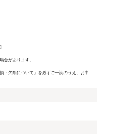
】 
場合があります。 
損・欠陥について」を必ずご一読のうえ、お申