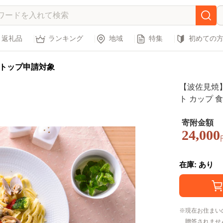
返礼品
ランキング
地域
特集
初めての
トップ申請対象
【波佐見焼】
ト カップ 食
寄附金額
24,000
在庫: あり
現在お住まい
贈答されませ