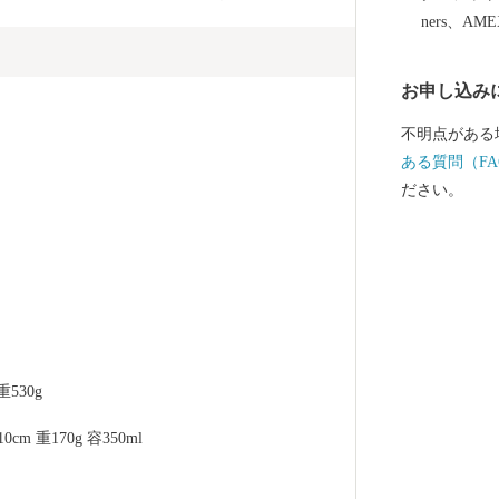
用和食器の一
ners、AM
誇っています
作られたやき
お申し込み
など、ここで
は、ぜひ波佐
不明点がある
ある質問（FA
ださい。
530g 
 重170g 容350ml