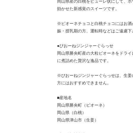
岡山県産の白桃をピューレ状にして、ホ
効かせた新感覚のスイーツです。
※ピオーネチョコと白桃チョコにはお酒
娠・授乳期の方、運転時などはご遠慮下
●ぴおーねジンジャーぐらっせ
岡山県勝央町産の大粒ピオーネをドライ
に煮詰めた贅沢な逸品です。
※ぴおーねジンジャーぐらっせは、生姜
方にはおすすめできません。
■産地名
岡山県勝央町（ピオーネ）
岡山県（白桃）
岡山県津山市（生姜）