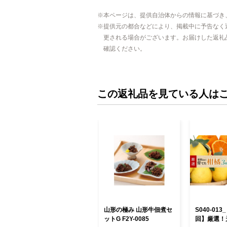
本ページは、提供自治体からの情報に基づき
提供元の都合などにより、掲載中に予告なく
更される場合がございます。お届けした返礼
確認ください。
この返礼品を見ている人は
山形の極み 山形牛佃煮セ
S040-01
ットG F2Y-0085
回】厳選！