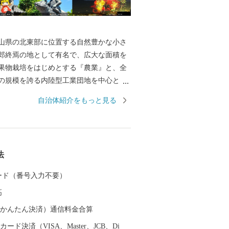
山県の北東部に位置する自然豊かな小さ
郎終焉の地として有名で、広大な面積を
果物栽培をはじめとする『農業』と、全
の規模を誇る内陸型工業団地を中心とし
県北を代表する体験交流型農業公園「お
自治体紹介をもっと見る
マーズ・マーケット ノースヴィレッジ」
』『産業』『文化』がバランス良く調和
法
 カード（番号入力不要）
高
（auかんたん決済）通信料金合算
ード決済（VISA、Master、JCB、Di