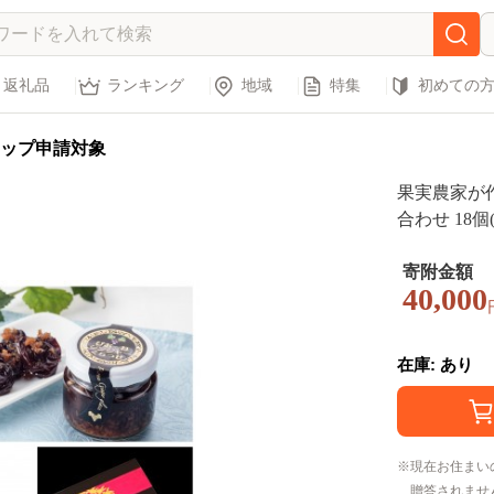
返礼品
ランキング
地域
特集
初めての
ップ申請対象
果実農家が
合わせ 18個(
寄附金額
40,000
在庫: あり
現在お住まい
贈答されませ