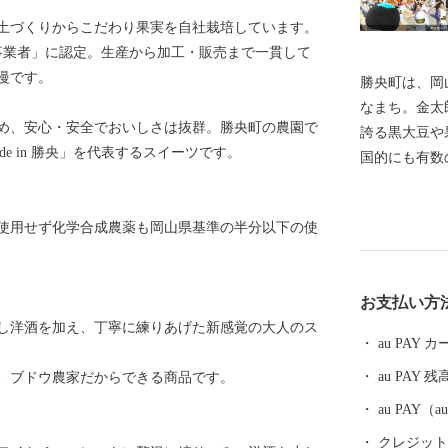
土づくりからこだわり果実を自社栽培しています。
業事業者」に認定。生産から加工・販売まで一貫して
慢です。
勝央町は、岡
なまち。金太
め、安心・安全でおいしさは抜群。勝央町の農園で
誇る黒大豆や
e in 勝央」を代表するスイーツです。
国的にも有数
た『工業』、
かやまファー
使用せず化学合成農薬も岡山県基準の半分以下の使
など、『自然
したまち。
お支払い方
し洋酒を加え、丁寧に練りあげた新感覚の大人のス
au PAY
au PAY 残
、ブドウ農家だからできる商品です。
au PAY
クレジットカ