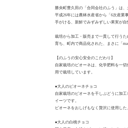
勝央町豊久田の「合同会社のふう」は、
平成26年には農林水産省から「6次産
手がける、新鮮でみずみずしい果実が自
栽培から加工・販売まで一貫して行うた
育ち、町内で商品化された、まさに「mad
【のふうの安心安全のこだわり】
自家栽培のピオーネは、化学肥料を一切
用で栽培しています。
●大人のピオーネチョコ
自家栽培のピオーネを干しぶどうに加工
イーツです。
ピオーネをおしげもなく贅沢に使用した
●大人の白桃チョコ