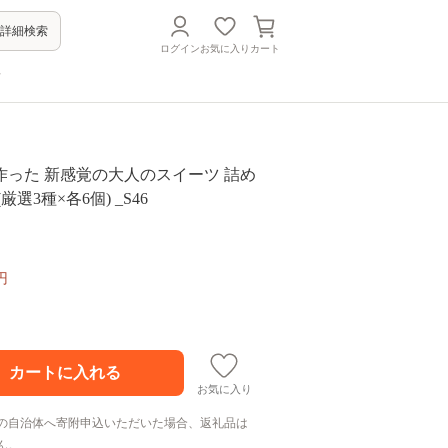
詳細検索
ログイン
お気に入り
カート
方
作った 新感覚の大人のスイーツ 詰め
厳選3種×各6個) _S46
円
お気に入り
の自治体へ寄附申込いただいた場合、返礼品は
ん。