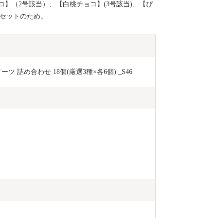
】（2号該当）、【白桃チョコ】(3号該当)、【ぴ
のセットのため。
詰め合わせ 18個(厳選3種×各6個) _S46