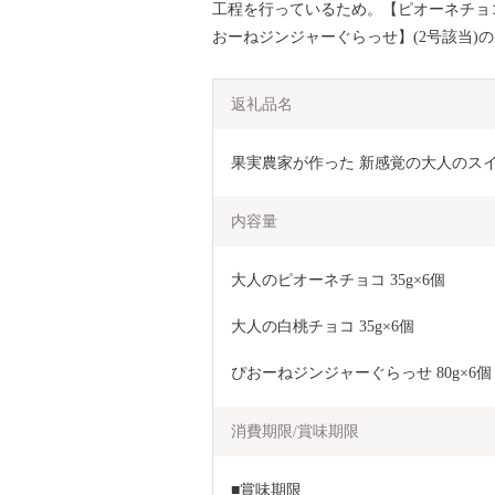
工程を行っているため。【ピオーネチョコ
おーねジンジャーぐらっせ】(2号該当)
返礼品名
果実農家が作った 新感覚の大人のスイーツ 
内容量
大人のピオーネチョコ 35g×6個
大人の白桃チョコ 35g×6個
ぴおーねジンジャーぐらっせ 80g×6個
消費期限/賞味期限
■賞味期限