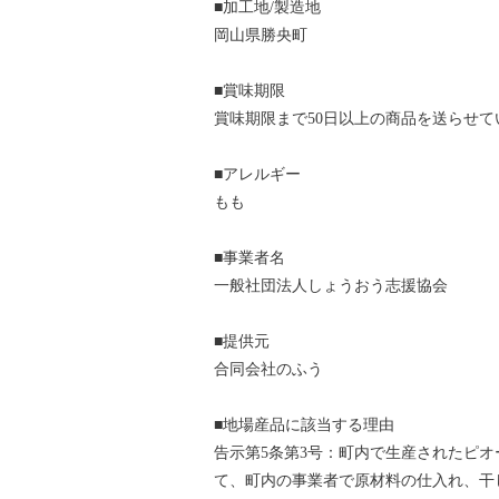
■加工地/製造地
岡山県勝央町
■賞味期限
賞味期限まで50日以上の商品を送らせて
■アレルギー
もも
■事業者名
一般社団法人しょうおう志援協会
■提供元
合同会社のふう
■地場産品に該当する理由
告示第5条第3号：町内で生産されたピ
て、町内の事業者で原材料の仕入れ、干