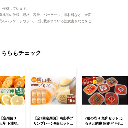
、作成しています。
返礼品の仕様（規格、容量、パッケージ、原材料など）が変
品のパッケージやラベルに記載されている注意書きなどをご
こちらもチェック
3_【定期便 3
【全3回定期便】南山手プ
7種の彩り 魚卵セット ふ
天草 下浦地区
リンプレーン6個セット
るさと納税 魚卵 F4F-882