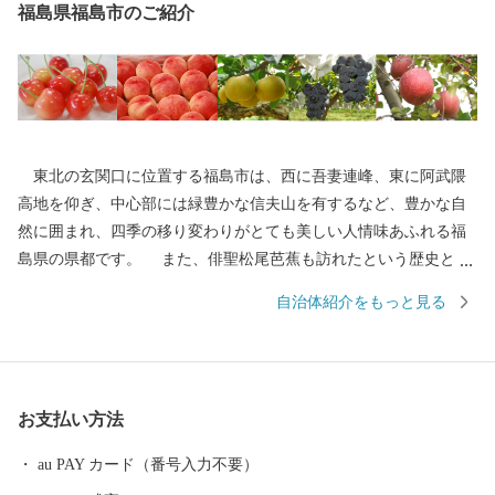
福島県福島市のご紹介
東北の玄関口に位置する福島市は、西に吾妻連峰、東に阿武隈
高地を仰ぎ、中心部には緑豊かな信夫山を有するなど、豊かな自
然に囲まれ、四季の移り変わりがとても美しい人情味あふれる福
島県の県都です。 また、俳聖松尾芭蕉も訪れたという歴史と伝
統に培われた「飯坂温泉」をはじめ、こけしと水芭蕉の里「土湯
自治体紹介をもっと見る
温泉」や奥州三高湯の一つに数えられる温泉郷「高湯温泉」とい
ったそれぞれに特色のある温泉地を有しているほか、初夏のサク
ランボにはじまり、夏のモモ、秋のナシやブドウ、初冬のリンゴ
など、一年中くだものの絶えない「くだものの宝石箱」として全
お支払い方法
国の皆様に親しまれております。
au PAY カード（番号入力不要）