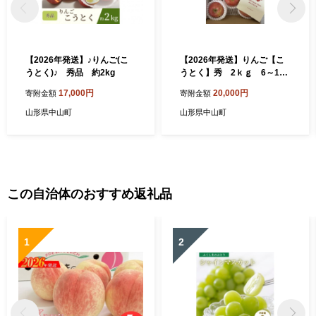
【2026年発送】♪りんご(こ
【2026年発送】りんご【こ
うとく)♪ 秀品 約2kg
うとく】秀 2ｋｇ 6～12
玉
17,000円
20,000円
寄附金額
寄附金額
山形県中山町
山形県中山町
この自治体のおすすめ返礼品
1
2