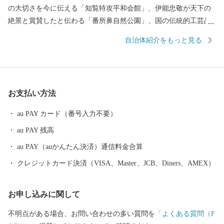
の大切さを今に伝える「知覧特攻平和会館」、伊能忠敬が天下の
絶景と賞賛したと伝わる「番所鼻自然公園」、国の伝統的工芸品
に指定されている「川辺仏壇」などで知られています。 南九州市
自治体紹介をもっと見る
には、市町村別日本一の生産量を誇る「知覧茶」や「さつまい
も」などの農産物のほか、鹿児島黒牛・黒豚をはじめ、鶏卵など
の畜産物、それらの加工品が数多くあります。 南九州市自慢の特
産品を、ふるさと納税でぜひお楽しみください。
お支払い方法
au PAY カード（番号入力不要）
au PAY 残高
au PAY（auかんたん決済）通信料金合算
クレジットカード決済（VISA、Master、JCB、Diners、AMEX）
お申し込みに関して
不明点がある場合、お問い合わせの多い質問を
「よくある質問（F