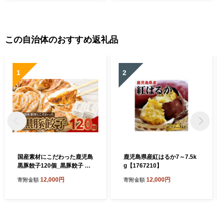
この自治体のおすすめ返礼品
1
2
国産素材にこだわった鹿児島
鹿児島県産紅はるか7～7.5k
黒豚餃子120個_黒豚餃子 鹿
g【1767210】
児島黒豚 国産素材 餃子 中華
12,000円
12,000円
寄附金額
寄附金額
惣菜 肉餃子 おかず 焼き餃子
美味しい 人気 おすすめ【17
22553】