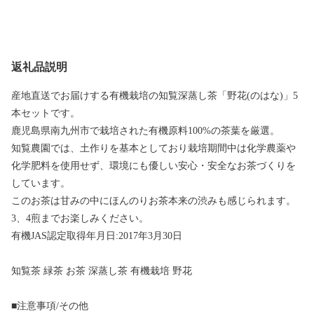
返礼品説明
産地直送でお届けする有機栽培の知覧深蒸し茶「野花(のはな)」5
本セットです。
鹿児島県南九州市で栽培された有機原料100%の茶葉を厳選。
知覧農園では、土作りを基本としており栽培期間中は化学農薬や
化学肥料を使用せず、環境にも優しい安心・安全なお茶づくりを
しています。
このお茶は甘みの中にほんのりお茶本来の渋みも感じられます。
3、4煎までお楽しみください。
有機JAS認定取得年月日:2017年3月30日
知覧茶 緑茶 お茶 深蒸し茶 有機栽培 野花
■注意事項/その他