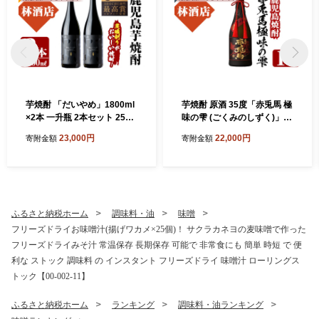
芋焼酎 「だいやめ」1800ml
芋焼酎 原酒 35度「赤兎馬 極
×2本 一升瓶 2本セット 25度
味の雫 (ごくみのしずく)」 7
鹿児島 本格芋焼酎 人気 だい
20ml 四合瓶 鹿児島 本格芋焼
23,000円
22,000円
寄附金額
寄附金額
やめハイボール 焼酎ハイボ
酎 【99-023-19】
ール 焼酎 フルーティー ライ
チ ダイヤメ DAIYAME 濵田
酒造 ギフト にも!【99-023-0
5】
ふるさと納税ホーム
調味料・油
味噌
フリーズドライお味噌汁(揚げワカメ×25個)！ サクラカネヨの麦味噌で作った
フリーズドライみそ汁 常温保存 長期保存 可能で 非常食にも 簡単 時短 で 便
利な ストック 調味料 の インスタント フリーズドライ 味噌汁 ローリングス
トック【00-002-11】
ふるさと納税ホーム
ランキング
調味料・油ランキング