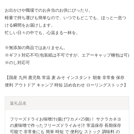
お出かけや職場でのお弁当のお供にぴったり。
軽量で持ち運びも簡単なので、いつでもどこでも、ほっと一息つ
ける瞬間をお届けします。
忙しい日々の中でも、心温まる一杯を。
※無添加の商品ではありません。
※ギフト対応不可(包装紙は不可ですが、エアーキャップ梱包は可)
※のし対応可
【国産 九州 鹿児島 常温 麦 みそ インスタント 朝食 非常食 保存
便利 アウトドア キャンプ 時短 詰め合わせ ローリングストック】
返礼品名
フリーズドライお味噌汁(揚げワカメ×25個)！ サクラカネヨ
の麦味噌で作ったフリーズドライみそ汁 常温保存 長期保存 
可能で 非常食にも 簡単 時短 で 便利な ストック 調味料 の 