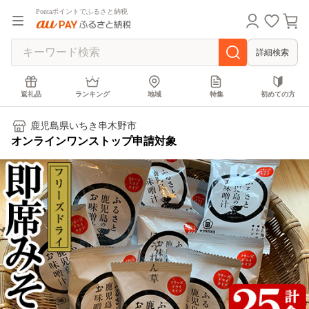
Pontaポイントでふるさと納税
詳細検索
返礼品
ランキング
地域
特集
初めての方
鹿児島県いちき串木野市
オンラインワンストップ申請対象