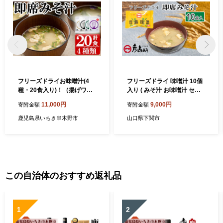
フリーズドライお味噌汁(4
フリーズドライ 味噌汁 10個
種・20食入り)！（揚げワカ
入り ( みそ汁 お味噌汁 セッ
メ、豚汁、ホウレンソウ、揚
ト インスタント 味噌 みそ 特
11,000円
9,000円
寄附金額
寄附金額
げなす）常温保存 長期保存
選 麦味噌 即席 朝食 化粧箱入
可能で 非常食にも 簡単 時短
り お歳暮 贈り物 常温 非常食
鹿児島県いちき串木野市
山口県下関市
で 便利な ストック 調味料 の
保存食 災害 防災 備蓄 乾物
インスタント フリーズドラ
ローリングストック 非常用
イ 味噌汁 ローリングストッ
備蓄用 ) 下関 山口
ク【サクラカネヨ】【00-00
2-10】
この自治体のおすすめ返礼品
1
2