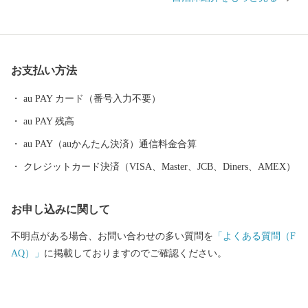
たことや、近県を結ぶ高速自動車道の中心地として整備が進むな
ど、高速交通の時代にあわせて発展しています。 また、2016年ユ
ネスコ無形文化遺産にも登録された、260年以上の歴史を誇る「新
庄まつり」や日本有数の豪雪地帯という気候風土によって育まれ
お支払い方法
た、歴史と文化に彩られたまちでもあります。 これまで培ってき
た都市基盤を土台として、さらに質の高い都市機能と快適性のな
au PAY カード（番号入力不要）
かに、自然の豊かさや雪とともにある暮らしを味わい楽しむこと
au PAY 残高
ができる『田園都市』を目指し、まちづくりを進めています。
新庄市はふるさと納税の基準に適合しているとして、総務大臣の
au PAY（auかんたん決済）通信料金合算
指定を受けています。指定期間内に新庄市にふるさと納税をする
クレジットカード決済（VISA、Master、JCB、Diners、AMEX）
と、個人住民税の寄附金特例控除の適用を受けることができま
す。 ※個人住民税の寄附金特例控除を受けるには、確定申告また
お申し込みに関して
はワンストップ特例申告書の提出を要します。 ▪指定期間 令和5
年10月1日～令和6年9月30日 ▪指定根拠 地方税法第37条の2第2項
不明点がある場合、お問い合わせの多い質問を
「よくある質問（F
及び同第314条の7第2項
AQ）」
に掲載しておりますのでご確認ください。