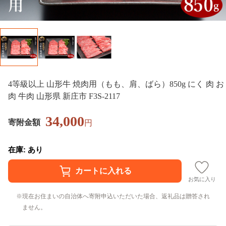
4等級以上 山形牛 焼肉用（もも、肩、ばら）850g にく 肉 お
肉 牛肉 山形県 新庄市 F3S-2117
34,000
寄附金額
円
在庫: あり
お気に入り
現在お住まいの自治体へ寄附申込いただいた場合、返礼品は贈答され
ません。