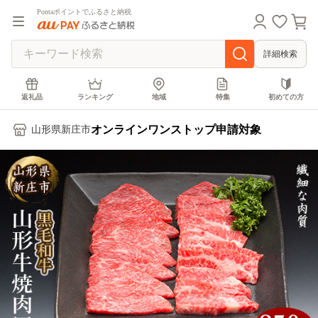
Pontaポイントでふるさと納税
詳細検索
返礼品
ランキング
地域
特集
初めての方
オンラインワンストップ申請対象
山形県新庄市