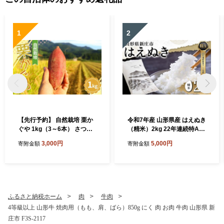
1
2
【先行予約】 自然栽培 栗か
令和7年産 山形県産 はえぬき
ぐや 1kg（3～6本） さつま
（精米）2kg 22年連続特A受
いも サツマイモ 芋 山形県 新
賞 米 お米 おこめ 山形県 新
3,000円
5,000円
寄附金額
寄附金額
庄市 F3S-2636
庄市 F3S-2648
ふるさと納税ホーム
肉
牛肉
4等級以上 山形牛 焼肉用（もも、肩、ばら）850g にく 肉 お肉 牛肉 山形県 新
庄市 F3S-2117