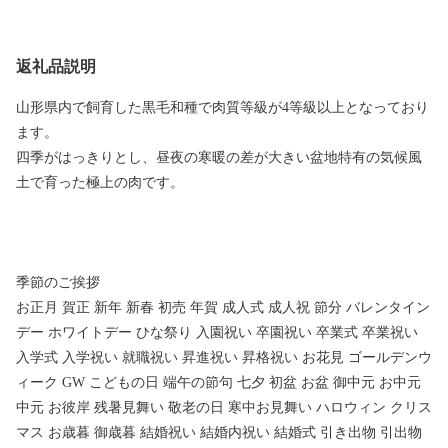
返礼品説明
山形県内で飼育した黒毛和種で肉質等級が4等級以上となっており
ます。
四季がはっきりとし、昼夜の寒暖の差が大きい盆地特有の気候風
土で育った極上の肉です。
季節のご挨拶
お正月 賀正 新年 新春 初売 年賀 成人式 成人祝 節分 バレンタイン
デー ホワイトデー ひな祭り 入園祝い 卒園祝い 卒業式 卒業祝い
入学式 入学祝い 就職祝い 昇進祝い 昇格祝い お花見 ゴールデンウ
ィーク GW こどもの日 端午の節句 七夕 初盆 お盆 御中元 お中元
中元 お彼岸 残暑見舞い 敬老の日 寒中お見舞い ハロウィン クリス
マス お歳暮 御歳暮 結婚祝い 結婚内祝い 結婚式 引き出物 引出物