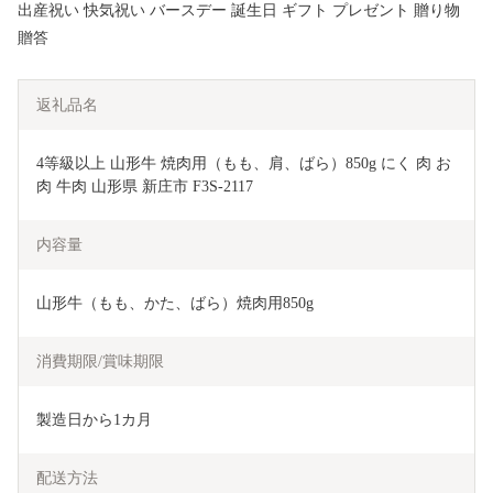
出産祝い 快気祝い バースデー 誕生日 ギフト プレゼント 贈り物
贈答
返礼品名
4等級以上 山形牛 焼肉用（もも、肩、ばら）850g にく 肉 お
肉 牛肉 山形県 新庄市 F3S-2117
内容量
山形牛（もも、かた、ばら）焼肉用850g
消費期限/賞味期限
製造日から1カ月
配送方法