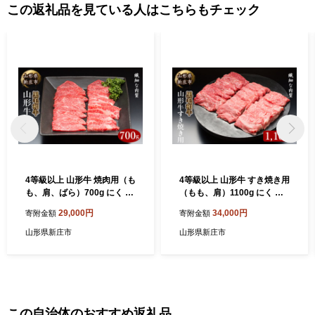
この返礼品を見ている人はこちらもチェック
4等級以上 山形牛 焼肉用（も
4等級以上 山形牛 すき焼き用
も、肩、ばら）700g にく 肉
（もも、肩）1100g にく 肉
お肉 牛肉 山形県 新庄市 F3S
お肉 牛肉 山形県 新庄市 F3S
29,000円
34,000円
寄附金額
寄附金額
-2113
-2116
山形県新庄市
山形県新庄市
この自治体のおすすめ返礼品