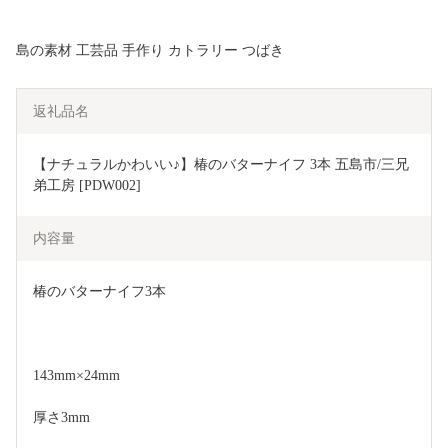
島の素材 工芸品 手作り カトラリー つばき
返礼品名
【ナチュラルかわいい♪】椿のバターナイフ 3本 五島市/三兄
弟工房 [PDW002]
内容量
椿のバターナイフ3本
143mm×24mm
厚さ3mm