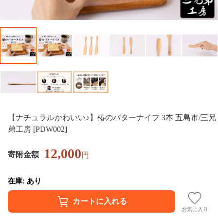
【ナチュラルかわいい♪】椿のバターナイフ 3本 五島市/三兄
弟工房 [PDW002]
12,000
寄附金額
円
在庫: あり
お気に入り