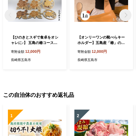
【ひのきとスギで食卓をオシ
【オンリーワンの靴べらキー
ャレに♪】 五島の椿コースタ
ホルダー】五島産「椿」の木
ー 6枚 五島市/三兄弟工房 [P
で手作りした木製ショート靴
12,000円
12,000円
寄附金額
寄附金額
DW001]
べら 五島市/三兄弟工房 [PD
W004]
長崎県五島市
長崎県五島市
この自治体のおすすめ返礼品
1
2