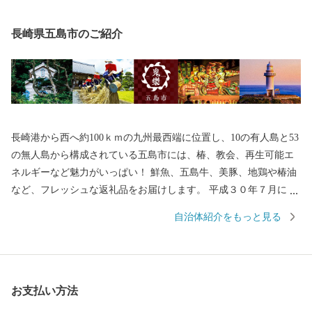
長崎県五島市のご紹介
長崎港から西へ約100ｋｍの九州最西端に位置し、10の有人島と53
の無人島から構成されている五島市には、椿、教会、再生可能エ
ネルギーなど魅力がいっぱい！ 鮮魚、五島牛、美豚、地鶏や椿油
など、フレッシュな返礼品をお届けします。 平成３０年７月には
「長崎と天草地方の潜伏キリシタン関連遺産」が世界遺産に登録
自治体紹介をもっと見る
されました。 五島市には「久賀島の集落」と「奈留の江上集落」
の２つの構成資産があります。 厳しい禁教期を生き抜いた信徒を
見守ってきた教会が、今でも静かに佇んでいます。
お支払い方法