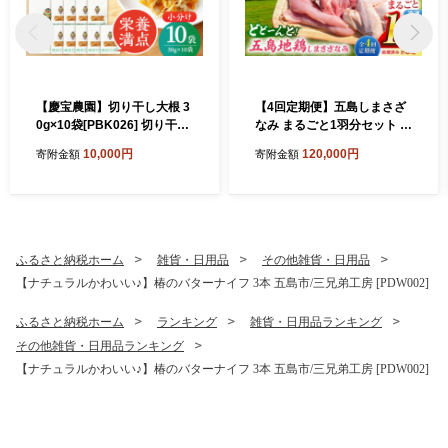
【慶宝農園】切り干し大根 3
【4回定期便】五島しまさざ
0g×10袋[PBK026] 切り干し
なみ まるごと1羽分セット 冷
大根 切干大根 きりぼしだい
凍 五島市/合同会社五島さざ
10,000円
120,000円
寄附金額
寄附金額
こん 小分け 野菜 乾物 乾燥
なみ農園 [PHH003]
ドライ
ふるさと納税ホーム
雑貨・日用品
その他雑貨・日用品
【ナチュラルかわいい♪】椿のバターナイフ 3本 五島市/三兄弟工房 [PDW002]
ふるさと納税ホーム
ランキング
雑貨・日用品ランキング
その他雑貨・日用品ランキング
【ナチュラルかわいい♪】椿のバターナイフ 3本 五島市/三兄弟工房 [PDW002]