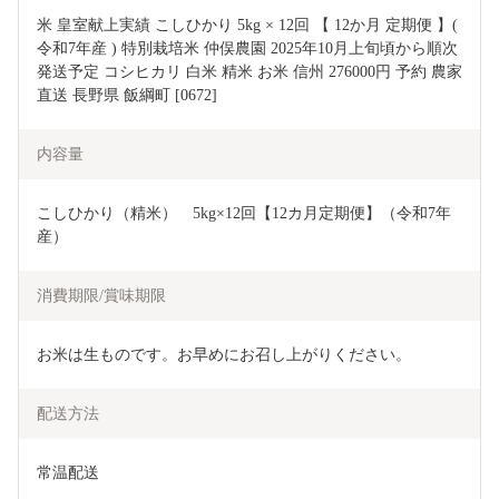
米 皇室献上実績 こしひかり 5kg × 12回 【 12か月 定期便 】( 
令和7年産 ) 特別栽培米 仲俣農園 2025年10月上旬頃から順次
発送予定 コシヒカリ 白米 精米 お米 信州 276000円 予約 農家
直送 長野県 飯綱町 [0672]
内容量
こしひかり（精米）　5kg×12回【12カ月定期便】（令和7年
産）
消費期限/賞味期限
お米は生ものです。お早めにお召し上がりください。
配送方法
常温配送