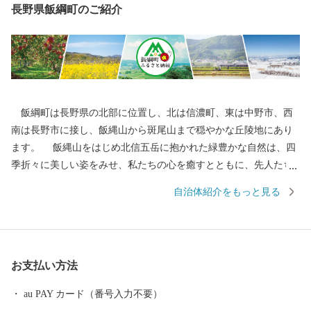
長野県飯綱町のご紹介
飯綱町は長野県の北部に位置し、北は信濃町、東は中野市、西
南は長野市に接し、飯縄山から斑尾山まで穏やかな丘陵地にあり
ます。 飯縄山をはじめ北信五岳に抱かれた緑豊かな自然は、四
季折々に美しい姿をみせ、私たちの心を癒すとともに、先人たち
の英知とたゆまぬ努力によって、農業はもとよりあらゆる産業や
自治体紹介をもっと見る
私たちの生活すべての基盤となっています。 その豊かな自然と
誇りある歴史を背景に果樹稲作を中心とした農業振興などに積極
的に取組み、現在、長野市のベッドタウンや北信地域の観光拠点
として、また、飯綱町産コシヒカリはもとより、りんごやももな
お支払い方法
ど果樹の一大産地として発展してきました。 大自然に囲まれ四
季を通じて魅力ある飯綱町に是非お立ち寄りください。
au PAY カード（番号入力不要）