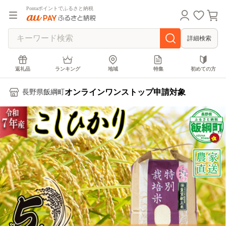
Pontaポイントでふるさと納税
詳細検索
返礼品
ランキング
地域
特集
初めての方
オンラインワンストップ申請対象
長野県飯綱町