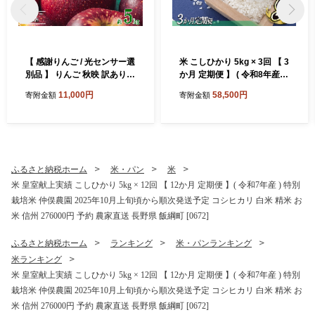
【 感謝りんご / 光センサー選
米 こしひかり 5kg × 3回 【 3
別品 】 りんご 秋映 訳あり 5
か月 定期便 】 ( 令和8年産 )
kg （ 12玉 〜 25玉 ） 交換保
山岸ファームのお米 沖縄県
11,000円
58,500円
寄附金額
寄附金額
証 ながの農業協同組合 2026
への配送不可 2026年10月上
年10月上旬頃から2026年10
旬頃から順次発送予定 コシ
月下旬頃まで順次発送予定
ヒカリ 白米 精米 お米 信州
令和8年度収穫分 傷 不揃い
予約 農家直送 長野県 飯綱町
リンゴ 林檎 果物 フルーツ 信
[2001]
州 長野 予約 長野県 飯綱町
ふるさと納税ホーム
米・パン
米
[1202]
米 皇室献上実績 こしひかり 5kg × 12回 【 12か月 定期便 】( 令和7年産 ) 特別
栽培米 仲俣農園 2025年10月上旬頃から順次発送予定 コシヒカリ 白米 精米 お
米 信州 276000円 予約 農家直送 長野県 飯綱町 [0672]
ふるさと納税ホーム
ランキング
米・パンランキング
米ランキング
米 皇室献上実績 こしひかり 5kg × 12回 【 12か月 定期便 】( 令和7年産 ) 特別
栽培米 仲俣農園 2025年10月上旬頃から順次発送予定 コシヒカリ 白米 精米 お
米 信州 276000円 予約 農家直送 長野県 飯綱町 [0672]