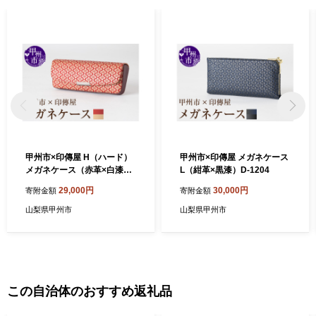
甲州市×印傳屋 H（ハード）
甲州市×印傳屋 メガネケース
メガネケース（赤革×白漆）
L（紺革×黒漆）D-1204
C5-1216
29,000円
30,000円
寄附金額
寄附金額
山梨県甲州市
山梨県甲州市
この自治体のおすすめ返礼品