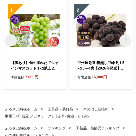
1
2
【訳あり】旬の採れたてシャ
甲州屋厳選 種無し巨峰 約1.5
インマスカット 1kg以上 2～
kg 3～4房【2026年発送】B
3房【2026年発送】（HO）
15-139【巨峰 ぶどう 葡萄 ブ
7,000円
16,000円
寄附金額
寄附金額
A05-1410【シャインマスカ
ドウ 令和8年発送 期間限定
ット 葡萄 ぶどう ブドウ 令和
山梨県産 甲州市 フルーツ 果
8年発送 期間限定 山梨県産
物】
甲州市 フルーツ 果物 山梨】
ふるさと納税ホーム
工芸品・装飾品
その他伝統技術
甲州市×印傳屋 メガネケースL（赤革×白漆）D-1205
ふるさと納税ホーム
ランキング
工芸品・装飾品ランキング
その他伝統技術ランキング