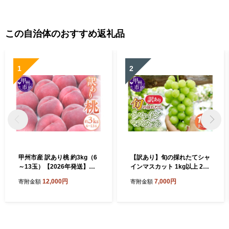
この自治体のおすすめ返礼品
1
2
甲州市産 訳あり桃 約3kg（6
【訳あり】旬の採れたてシャ
～13玉）【2026年発送】
インマスカット 1kg以上 2～
（APX）B-198 【桃 もも モ
3房【2026年発送】（HO）
12,000円
7,000円
寄附金額
寄附金額
モ 令和8年発送 期間限定 山
A05-1410【シャインマスカ
梨県産 甲州市 フルーツ 果
ット 葡萄 ぶどう ブドウ 令和
物】
8年発送 期間限定 山梨県産
甲州市 フルーツ 果物 山梨】