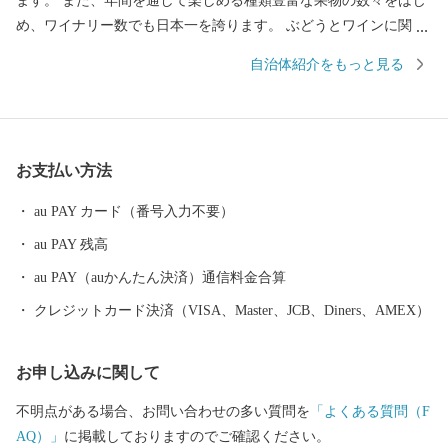
ます。 また、年間を通して楽しめる種類豊富な果物の数々をはじ
め、ワイナリー数でも日本一を誇ります。 ぶどうとワインに関し
ては、「甲州市勝沼」として高い評価をいただいております。 ◆
自治体紹介をもっと見る
20歳未満の飲酒は法律で禁止されています。
お支払い方法
au PAY カード（番号入力不要）
au PAY 残高
au PAY（auかんたん決済）通信料金合算
クレジットカード決済（VISA、Master、JCB、Diners、AMEX）
お申し込みに関して
不明点がある場合、お問い合わせの多い質問を
「よくある質問（F
AQ）」
に掲載しておりますのでご確認ください。