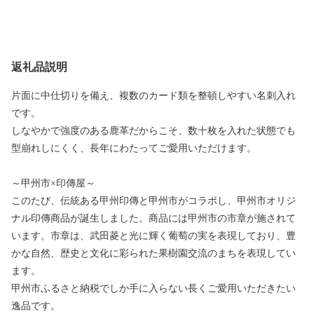
返礼品説明
片面に中仕切りを備え、複数のカード類を整頓しやすい名刺入れ
です。
しなやかで強度のある鹿革だからこそ、数十枚を入れた状態でも
型崩れしにくく、長年にわたってご愛用いただけます。
～甲州市×印傳屋～
このたび、伝統ある甲州印傳と甲州市がコラボし、甲州市オリジ
ナル印傳商品が誕生しました。商品には甲州市の市章が施されて
います。市章は、武田菱と光に輝く葡萄の実を表現しており、豊
かな自然、歴史と文化に彩られた果樹園交流のまちを表現してい
ます。
甲州市ふるさと納税でしか手に入らない長くご愛用いただきたい
逸品です。