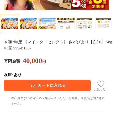
令和7年産 《マイスターセレクト》 さがびより【白米】 5kg
×3回 999-B1057
40,000
寄附金額
円
在庫: あり
お気に入り
現在お住まいの自治体へ寄附申込いただいた場合、返礼品は贈答され
ません。