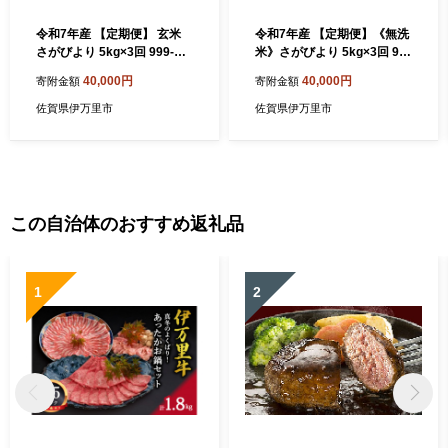
令和7年産 【定期便】 玄米
令和7年産 【定期便】《無洗
さがびより 5kg×3回 999-B1
米》さがびより 5kg×3回 99
062
9-B1060
40,000円
40,000円
寄附金額
寄附金額
佐賀県伊万里市
佐賀県伊万里市
この自治体のおすすめ返礼品
1
2