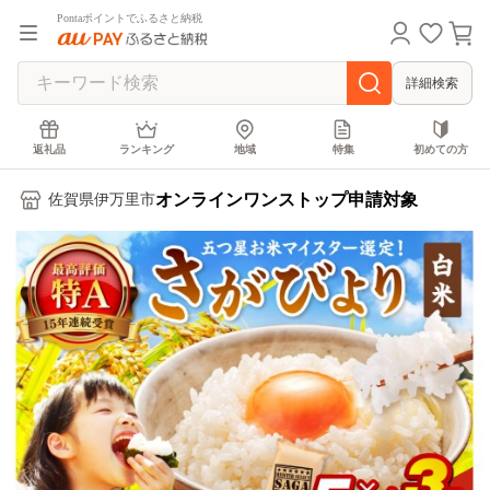
Pontaポイントでふるさと納税
詳細検索
返礼品
ランキング
地域
特集
初めての方
オンラインワンストップ申請対象
佐賀県伊万里市