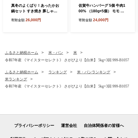
真冬のよくばり！あったかお
佐賀牛ハンバーグ 5個 牛肉1
鍋セット すき焼き 豚しゃぶ
00% （180g×5個） モモ ロ
水炊き 006-J197
ース ヒレなどを使用 155-J6
26,000円
24,000円
寄附金額
寄附金額
97
ふるさと納税ホーム
米・パン
米
令和7年産 《マイスターセレクト》 さがびより【白米】 5kg×3回 999-B1057
ふるさと納税ホーム
ランキング
米・パンランキング
米ランキング
令和7年産 《マイスターセレクト》 さがびより【白米】 5kg×3回 999-B1057
プライバシーポリシー
運営会社
自治体関係者の皆様へ