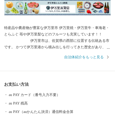
特産品や農産物が豊富な伊万里市 伊万里焼・伊万里牛・車海老・
とらふぐ 苺や伊万里梨などのフルーツも充実しています！！
伊万里市は、佐賀県の西部に位置する伝統ある市
です。 かつて伊万里港から積み出しを行ってきた歴史があり、伊
万里焼や伊万里牛、伊万里梨は全国的に有名です。 都会のような
自治体紹介をもっと見る
便利さはありませんが、心温かい人が集まり、心にゆとりある生
活を送ることができます。 自然豊かで美味しい特産品がたくさん
ある、伊万里市のふるさと納税をぜひお愉しみください。 ＜個人
情報保護方針について＞ 寄附者様からいただいた個人情報は、伊
お支払い方法
万里市が責任をもって安全に管理・保管し、第三者に譲渡・提供
することはございません。 寄附者様からいただいた個人情報は、
au PAY カード（番号入力不要）
お礼の品の発送やご連絡、いただいたふるさと納税の使い道に関
au PAY 残高
する報告、伊万里市が主催・出展するふるさと納税関連イベント
情報の提供、伊万里市のふるさと納税に関する情報提供のため、
au PAY（auかんたん決済）通信料金合算