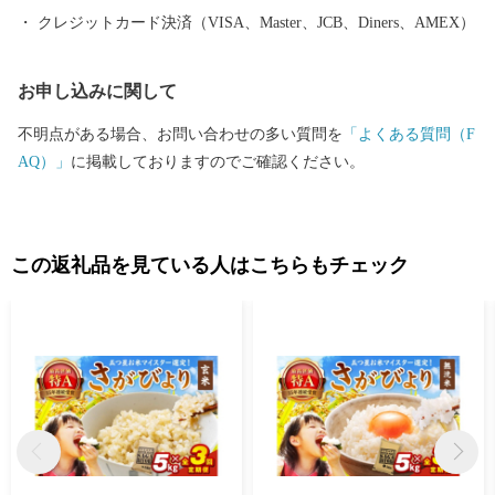
使用させていただきます。 また、情報の提供手段としては、電子
クレジットカード決済（VISA、Master、JCB、Diners、AMEX）
メールの配信やパンフレット等の郵送をさせていただく場合がご
ざいます。 ご不明な点がございましたらご連絡ください。 【伊万
お申し込みに関して
里市ふるさと納税サポート室】 電話：0955-58-9930 ＦＡＸ：050-3
606-3441 メール：support@furusato-imari.jp ※伊万里市はふるさと
不明点がある場合、お問い合わせの多い質問を
「よくある質問（F
納税のサポート室業務と、ワンストップ特例申請受付業務を外部
AQ）」
に掲載しておりますのでご確認ください。
へ委託しております。
この返礼品を見ている人はこちらもチェック