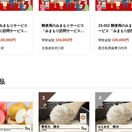
みまもりサービス
郵便局のみまもりサービス
JS-002 郵便局のみ
り訪問サービス」
「みまもり訪問サービス」
ービス 「みまもり訪
月）
【12カ月】
ビス」（12カ月）
100,000円
104,000円
100,000円
寄附金額
寄附金額
江町
北海道奈井江町
鹿児島県薩摩川内市
品
3
4