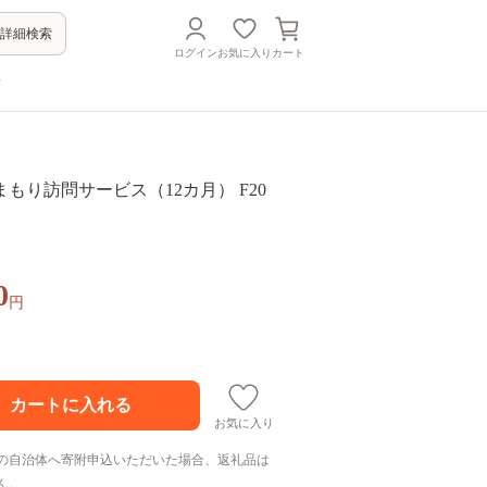
詳細検索
ログイン
お気に入り
カート
方
もり訪問サービス（12カ月） F20
0
円
お気に入り
の自治体へ寄附申込いただいた場合、返礼品は
ん。