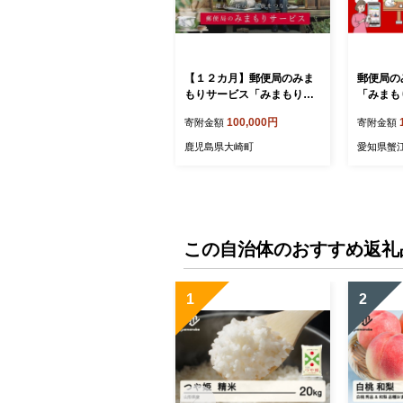
【１２カ月】郵便局のみま
郵便局の
もりサービス「みまもり訪
「みまも
問サービス」
（12カ
100,000円
寄附金額
寄附金額
鹿児島県大崎町
愛知県蟹
この自治体のおすすめ返礼
1
2