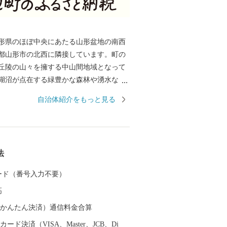
形県のほぼ中央にあたる⼭形盆地の南⻄
都⼭形市の北⻄に隣接しています。町の
丘陵の⼭々を擁する中⼭間地域となって
湖沼が点在する緑豊かな森林や湧⽔など
景観をつくりだしています。町の北東部
自治体紹介をもっと見る
成し、南北に流れる須川に向かってなだ
となっており、市街地周辺では盆地特有
沃な土壌を活かした稲作や果樹栽培が盛
ます。
法
 カード（番号入力不要）
高
（auかんたん決済）通信料金合算
ード決済（VISA、Master、JCB、Di