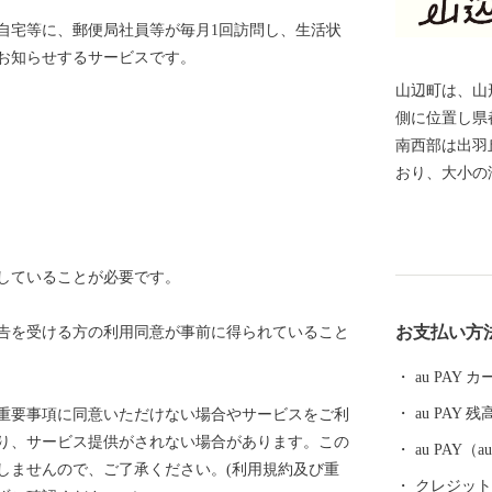
自宅等に、郵便局社員等が毎月1回訪問し、生活状
お知らせするサービスです。
山辺町は、⼭
側に位置し県
南⻄部は出⽻
おり、⼤小の
が美しい⾃然
は市街地を形
らかな東傾斜
していることが必要です。
の寒暖差や肥
んとなってい
お支払い方
告を受ける方の利用同意が事前に得られていること
au PAY
au PAY 残
重要事項に同意いただけない場合やサービスをご利
り、サービス提供がされない場合があります。この
au PAY
しませんので、ご了承ください。(利用規約及び重
クレジットカ