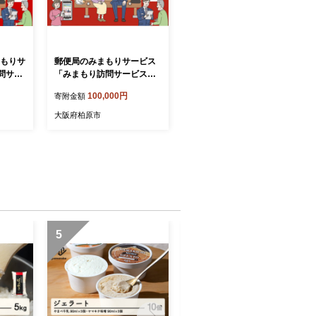
まもりサ
郵便局のみまもりサービス
問サー
「みまもり訪問サービス」
（12カ月）
100,000円
寄附金額
大阪府柏原市
5
6