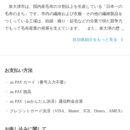
泉大津市は、国内産毛布の９割以上を生産している「日本一の
毛布のまち」です。市内の繊維および衣服・その他の繊維製品を
つくっている工場は、紡績・織り・起毛などの分業で得た競争力
でもって毛布産業の発展を支えています。 また、泉大津の歴史
は古く、奈良時代には府中におかれた国の役所の外港として栄え
自治体紹介をもっと見る
ていました。交通の要として人の往来も多く、随筆や紀行の中に
も、「小津の泊」「小津の浦なる岸の松原」「大津の浦」の名で
登場する名勝の地です。 昭和17年4月1日に市制を施行、泉大津
市と改称。大阪府の南部に位置し、北部・東部は高石市と和泉
お支払い方法
市、南部は大津川を境として泉北郡忠岡町と隣接しています。西
北部は大阪湾に面し、はるかに六甲山、淡路島を望むことができ
au PAY カード（番号入力不要）
ます。市内全域がほぼ平坦で、市街化区域になっています。
au PAY 残高
au PAY（auかんたん決済）通信料金合算
クレジットカード決済（VISA、Master、JCB、Diners、AMEX）
お申し込みに関して