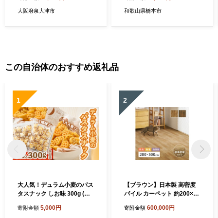
ピンク【1607499】
大阪府泉大津市
和歌山県橋本市
この自治体のおすすめ返礼品
1
2
大人気！デュラム小麦のパス
【ブラウン】日本製 高密度
タスナック しお味 300g (約5
パイル カーペット 約200×50
4個装) | お菓子 スナック菓子
0cm 1枚 フローリング調 70
5,000円
600,000円
寄附金額
寄附金額
個包装 パスタ スナック 塩味
0044017