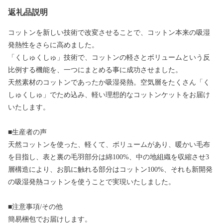
返礼品説明
コットンを新しい技術で改変させることで、コットン本来の吸湿
発熱性をさらに高めました。
「くしゅくしゅ」技術で、コットンの軽さとボリュームという反
比例する機能を、一つにまとめる事に成功させました。
天然素材のコットンであったか吸湿発熱。空気層をたくさん「く
しゅくしゅ」でため込み、軽い理想的なコットンケットをお届け
いたします。
■生産者の声
天然コットンを使った、軽くて、ボリュームがあり、暖かい毛布
を目指し、表と裏の毛羽部分は綿100%、中の地組織を収縮させ3
層構造により、お肌に触れる部分はコットン100%、それも新開発
の吸湿発熱コットンを使うことで実現いたしました。
■注意事項/その他
簡易梱包でお届けします。