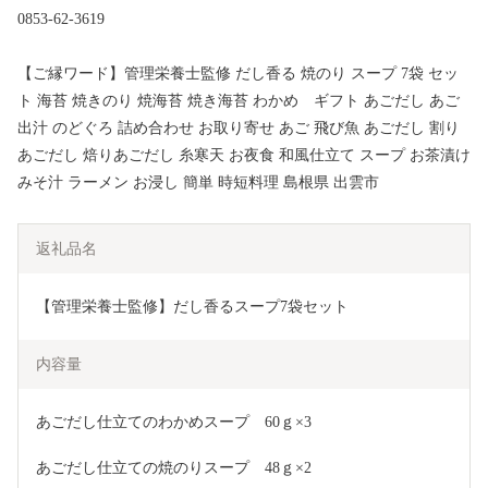
0853-62-3619
【ご縁ワード】管理栄養士監修 だし香る 焼のり スープ 7袋 セッ
ト 海苔 焼きのり 焼海苔 焼き海苔 わかめ ギフト あごだし あご
出汁 のどぐろ 詰め合わせ お取り寄せ あご 飛び魚 あごだし 割り
あごだし 焙りあごだし 糸寒天 お夜食 和風仕立て スープ お茶漬け
みそ汁 ラーメン お浸し 簡単 時短料理 島根県 出雲市
返礼品名
【管理栄養士監修】だし香るスープ7袋セット
内容量
あごだし仕立てのわかめスープ　60ｇ×3
あごだし仕立ての焼のりスープ　48ｇ×2