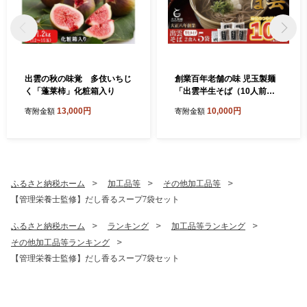
出雲の秋の味覚 多伎いちじ
創業百年老舗の味 児玉製麺
く「蓬莱柿」化粧箱入り
「出雲半生そば（10人前）
つゆ付き」
13,000円
10,000円
寄附金額
寄附金額
ふるさと納税ホーム
加工品等
その他加工品等
【管理栄養士監修】だし香るスープ7袋セット
ふるさと納税ホーム
ランキング
加工品等ランキング
その他加工品等ランキング
【管理栄養士監修】だし香るスープ7袋セット