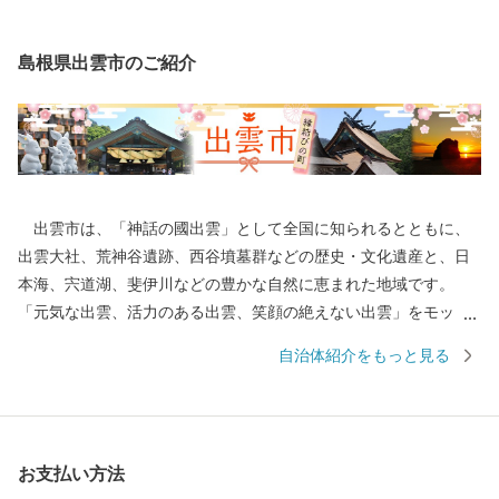
島根県出雲市のご紹介
出雲市は、「神話の國出雲」として全国に知られるとともに、
出雲大社、荒神谷遺跡、西谷墳墓群などの歴史・文化遺産と、日
本海、宍道湖、斐伊川などの豊かな自然に恵まれた地域です。
「元気な出雲、活力のある出雲、笑顔の絶えない出雲」をモット
ーに、全国に誇れる都市づくり、愛着と誇りが持てる故郷づくり
自治体紹介をもっと見る
を展開しています。 出雲市では、出雲市の発展を願う郷土出身
の方々や、出雲市に心を寄せていただく全国のみなさまから、広
く寄附を募っています。いただいたご寄附は「日本の心のふるさ
と出雲応援基金」に積み立て、次年度以降に、指定された使途に
お支払い方法
基づき、出雲の観光や産業、福祉、教育、環境など幅広い分野の