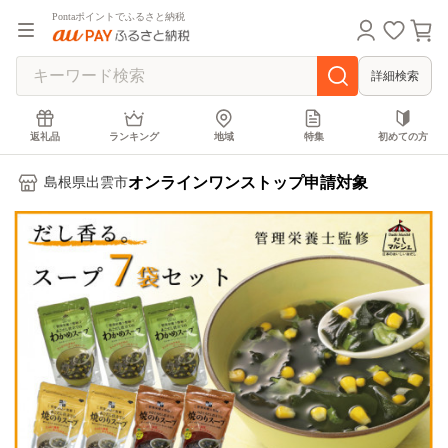
Pontaポイントでふるさと納税
詳細検索
返礼品
ランキング
地域
特集
初めての方
オンラインワンストップ申請対象
島根県出雲市