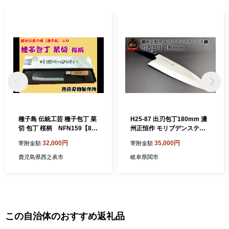
種子島 伝統工芸 種子包丁 菜
H25-87 出刃包丁180mm 濃
切 包丁 桜柄 NFN159【800
州正恒作 モリブデンステン
pt】 // 伝統手法 桜の木使用
レス鋼(MSD-180)
32,000円
35,000円
寄附金額
寄附金額
耐久性 強度 耐水性 贈り物 自
分用 刃渡り＝16ｃｍ
鹿児島県西之表市
岐阜県関市
この自治体のおすすめ返礼品