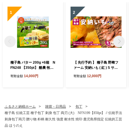
1
2
種子島 バター 200g ×6箱 N
【 先行予約 】 種子島 野﨑フ
FN248 【350pt】 酪農 牧場
ァーム 安納いも ( 紅 ) S サイ
乳牛 3.6牛乳 種子島バター
ズ 5kg NFN654【300pt】//
14,000円
12,000円
寄附金額
寄附金額
普段使い 生乳 牛乳 風味豊か
安納芋 本場 糖度 熟成期間 G.
ランキング 人気 お菓子 素材
I 保護制度 ブランド 生いも
芋 いも さつまいも
ふるさと納税ホーム
雑貨・日用品
包丁
種子島 伝統工芸 種子包丁 刺身 包丁 両刃 (大) NFN199【850pt】 // 伝統手法
刺身包丁両刃 贈り物 朴柄 耐久性 強度 耐水性 焼印 鹿児島県指定 伝統的工芸
品 ほうのえ