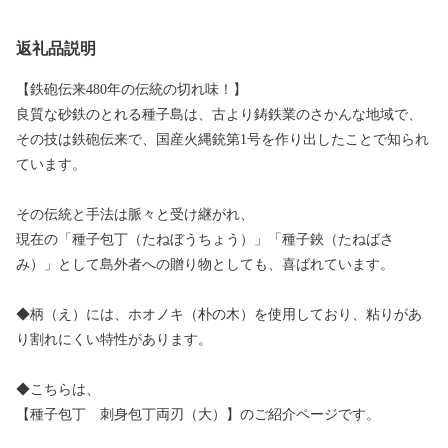
返礼品説明
【鉄砲伝来480年の伝統の切れ味！】
良質な砂鉄のとれる種子島は、古より鋳鉄業のさかんな地域で、
その技は鉄砲伝来で、国産火縄銃第1号を作り出したことで知られ
ています。
その伝統と手法は脈々と受け継がれ、
現在の「種子包丁（たねぼうちょう）」「種子鋏（たねばさ
み）」として島外者への贈り物としても、喜ばれています。
◆柄（え）には、ホオノキ（朴の木）を使用しており、粘りがあ
り割れにくい特性があります。
◆こちらは、
【種子包丁 刺身包丁両刃（大）】のご紹介ページです。