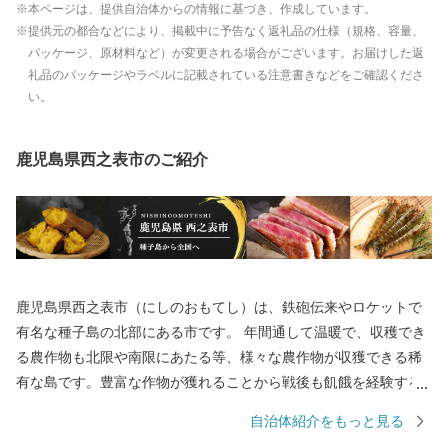
本ページは、提供自治体からの情報に基づき、作成しています。
提供元の都合などにより、掲載中に予告なく返礼品の仕様（規格、容量、
パッケージ、原材料など）が変更される場合がございます。お届けした返
礼品のパッケージやラベルに記載されている注意書きなどをご確認くださ
い。
鹿児島県西之表市のご紹介
鹿児島県西之表市（にしのおもてし）は、鉄砲伝来やロケットで
有名な種子島の北部にある市です。 年間通して温暖で、収穫でき
る農作物も北限や南限にあたる等、様々な農作物が収獲できる稀
有な島です。豊富な作物が獲れることから戦後も飢餓を経験する
ことがなく、昔から「飢えを知らない島」とも呼ばれています。
自治体紹介をもっと見る
宇宙開発で未来を担うロケット打ち上げなど最先端技術がある一