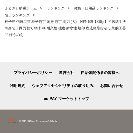
ふるさと納税ホーム
ランキング
雑貨・日用品ランキング
包丁ランキング
種子島 伝統工芸 種子包丁 刺身 包丁 両刃 (大) NFN199【850pt】 // 伝統手法
刺身包丁両刃 贈り物 朴柄 耐久性 強度 耐水性 焼印 鹿児島県指定 伝統的工芸
品 ほうのえ
プライバシーポリシー
運営会社
自治体関係者の皆様へ
利用規約
ウェブアクセシビリティの取り組み
お問い合わせ
au PAY マーケットトップ
© 2016 KDDI/au Commerce & Life, Inc.