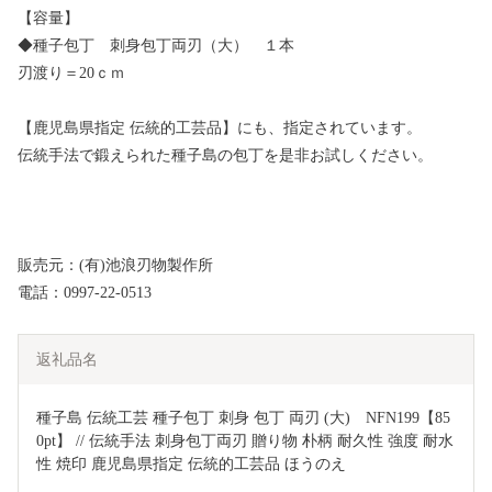
【容量】
◆種子包丁 刺身包丁両刃（大） １本
刃渡り＝20ｃｍ
【鹿児島県指定 伝統的工芸品】にも、指定されています。
伝統手法で鍛えられた種子島の包丁を是非お試しください。
販売元：(有)池浪刃物製作所
電話：0997-22-0513
返礼品名
種子島 伝統工芸 種子包丁 刺身 包丁 両刃 (大)　NFN199【85
0pt】 // 伝統手法 刺身包丁両刃 贈り物 朴柄 耐久性 強度 耐水
性 焼印 鹿児島県指定 伝統的工芸品 ほうのえ