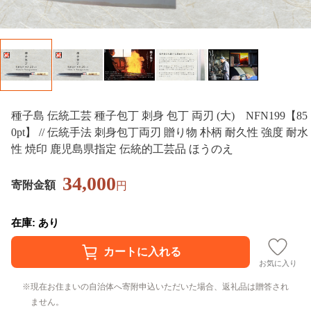
種子島 伝統工芸 種子包丁 刺身 包丁 両刃 (大) NFN199【85
0pt】 // 伝統手法 刺身包丁両刃 贈り物 朴柄 耐久性 強度 耐水
性 焼印 鹿児島県指定 伝統的工芸品 ほうのえ
34,000
寄附金額
円
在庫: あり
お気に入り
現在お住まいの自治体へ寄附申込いただいた場合、返礼品は贈答され
ません。