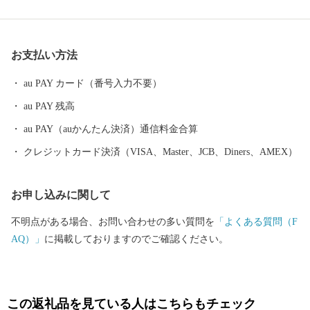
方で、昔ながらの技術や自然豊かな景色が残っているのも特徴で
す。 海に囲まれて東西南北どこかでは波が発生していることから
サーフィンの聖地としても有名です。また、令和２年には国内初
お支払い方法
の「ヨガの聖地」としても認定されました。 特産品としては、西
之表市の安納地区で作られる「安納芋」が有名です。全国のお店
au PAY カード（番号入力不要）
で見かける機会も多い「安納芋」、ぜひ本場の安納芋をご堪能く
au PAY 残高
ださい。 また、現在では日本で唯一ここでしか行われていない伝
統製法にて作られている全て手作業の「黒糖」や初の国産ハサミ
au PAY（auかんたん決済）通信料金合算
である「種子鋏（たねばさみ）」、 トビウオやイカ等の新鮮な海
クレジットカード決済（VISA、Master、JCB、Diners、AMEX）
産物、全国のブランド牛として市場に出回っている「西之表市生
まれの黒毛和牛」など魅力的な特産品がございます。
お申し込みに関して
不明点がある場合、お問い合わせの多い質問を
「よくある質問（F
AQ）」
に掲載しておりますのでご確認ください。
この返礼品を見ている人はこちらもチェック