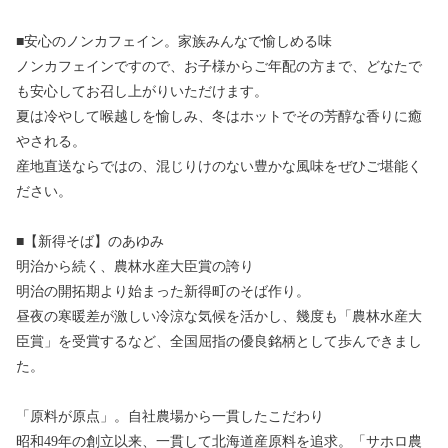
■安心のノンカフェイン。家族みんなで愉しめる味
ノンカフェインですので、お子様からご年配の方まで、どなたで
も安心してお召し上がりいただけます。
夏は冷やして喉越しを愉しみ、冬はホットでその芳醇な香りに癒
やされる。
産地直送ならではの、混じりけのない豊かな風味をぜひご堪能く
ださい。
■【新得そば】のあゆみ
明治から続く、農林水産大臣賞の誇り
明治の開拓期より始まった新得町のそば作り。
昼夜の寒暖差が激しい冷涼な気候を活かし、幾度も「農林水産大
臣賞」を受賞するなど、全国屈指の優良銘柄として歩んできまし
た。
「原料が原点」。自社農場から一貫したこだわり
昭和49年の創立以来、一貫して北海道産原料を追求。「サホロ農