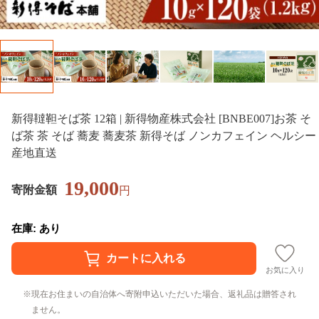
新得韃靼そば茶 12箱 | 新得物産株式会社 [BNBE007]お茶 そ
ば茶 茶 そば 蕎麦 蕎麦茶 新得そば ノンカフェイン ヘルシー
産地直送
19,000
寄附金額
円
在庫: あり
お気に入り
現在お住まいの自治体へ寄附申込いただいた場合、返礼品は贈答され
ません。