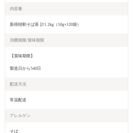
内容量
新得韃靼そば茶 計1.2kg（10g×120袋）
消費期限/賞味期限
【賞味期限】
製造日から540日
配送方法
常温配送
アレルゲン
そば