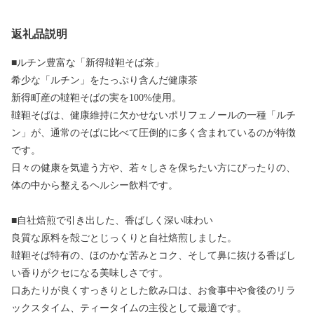
返礼品説明
■ルチン豊富な「新得韃靼そば茶」
希少な「ルチン」をたっぷり含んだ健康茶
新得町産の韃靼そばの実を100%使用。
韃靼そばは、健康維持に欠かせないポリフェノールの一種「ルチ
ン」が、通常のそばに比べて圧倒的に多く含まれているのが特徴
です。
日々の健康を気遣う方や、若々しさを保ちたい方にぴったりの、
体の中から整えるヘルシー飲料です。
■自社焙煎で引き出した、香ばしく深い味わい
良質な原料を殻ごとじっくりと自社焙煎しました。
韃靼そば特有の、ほのかな苦みとコク、そして鼻に抜ける香ばし
い香りがクセになる美味しさです。
口あたりが良くすっきりとした飲み口は、お食事中や食後のリラ
ックスタイム、ティータイムの主役として最適です。