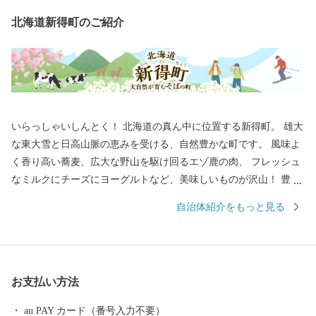
北海道新得町のご紹介
いらっしゃいしんとく！ 北海道の真ん中に位置する新得町。 雄大
な東大雪と日高山脈の恵みを受ける、自然豊かな町です。 風味よ
く香り高い蕎麦、広大な野山を駆け回るエゾ鹿の肉、 フレッシュ
なミルクにチーズにヨーグルトなど、美味しいものが沢山！ 豊か
な水源で楽しむラフティング・カヌー・SUPが大人気！ さらに乗
自治体紹介をもっと見る
馬や渓流釣り・トレッキング・ゴルフ・スキー・スノーボードな
ど、 四季折々の自然の中で楽しめる遊びが多いのも大きな魅力で
す。 町には小川が流れ、ゆったりとした時間が流れています。
日々の疲れを癒してくれる温泉も多数。山の奥にひっそりと佇む
お支払い方法
秘湯も。 楽しみ方はあなた次第！ 北海道・新得町にぜひお越しく
ださい！
au PAY カード（番号入力不要）