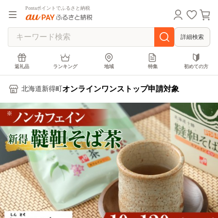
Pontaポイントでふるさと納税
詳細検索
返礼品
ランキング
地域
特集
初めての方
オンラインワンストップ申請対象
北海道新得町