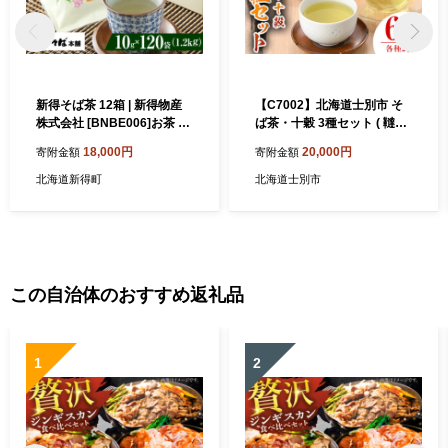
新得そば茶 12箱 | 新得物産
【C7002】北海道士別市 そ
株式会社 [BNBE006]お茶 そ
ば茶・十穀 3種セット ( 韃靼
ば茶 茶 そば 蕎麦 蕎麦茶 新
そば茶 120g×2袋・十穀ぶれ
18,000円
20,000円
寄附金額
寄附金額
得そば ノンカフェイン ヘル
んど 150g×2袋・士別の夕陽
シー 産地直送
ティーパックタイプ 90g×2
北海道新得町
北海道士別市
袋 ) お茶 そば茶 十穀 国産 韃
靼そば 飲み比べ 蕎麦 蕎麦茶
ティーパック 【安田産業】
この自治体のおすすめ返礼品
1
2