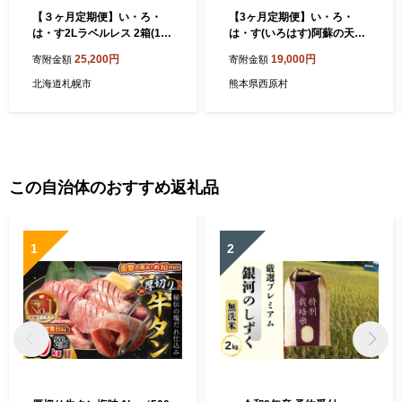
【３ヶ月定期便】い・ろ・
【3ヶ月定期便】い・ろ・
は・す2Lラベルレス 2箱(12
は・す(いろはす)阿蘇の天然
本)セット
水 2LPET×6本(1ケース)
25,200円
19,000円
寄附金額
寄附金額
北海道札幌市
熊本県西原村
この自治体のおすすめ返礼品
1
2