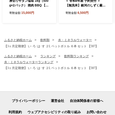
厚切り牛タン塩味 1kg（500
＜ 令和8年産 予約受付 ＞
g×2パック） 焼肉 BBQ 【76
【無洗米】銀河のしずく厳選
7】
プレミアム（減農薬・減化学
15,000円
6,500円
寄附金額
寄附金額
肥料）2kg 【2083】
ふるさと納税ホーム
飲料類
水・ミネラルウォーター
【3ヶ月定期便】 い･ろ･は･す ２L ペットボトル ６本 セット 【597】
ふるさと納税ホーム
ランキング
飲料類ランキング
水・ミネラルウォーターランキング
【3ヶ月定期便】 い･ろ･は･す ２L ペットボトル ６本 セット 【597】
プライバシーポリシー
運営会社
自治体関係者の皆様へ
利用規約
ウェブアクセシビリティの取り組み
お問い合わせ