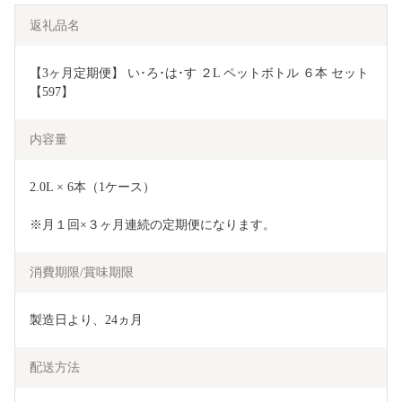
返礼品名
【3ヶ月定期便】 い･ろ･は･す ２L ペットボトル ６本 セット 
【597】
内容量
2.0L × 6本（1ケース）
※月１回×３ヶ月連続の定期便になります。
消費期限/賞味期限
製造日より、24ヵ月
配送方法