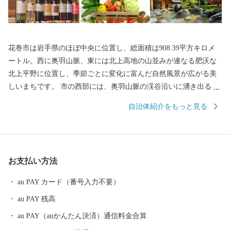
花巻市は岩手県のほぼ中央に位置し、総面積は908.39平方キロメ
ートル。西に奥羽山脈、東には北上高地の山並みが連なる肥沃な
北上平野に位置し、季節ごとに変化に富んだ自然風景が広がる美
しいまちです。 市の西部には、奥羽山脈の渓谷沿いに湧き出る花
巻温泉郷があります。周辺は県立自然公園に指定され、立ちのぼ
自治体紹介をもっと見る
る湯けむりと深山の緑、目の前を流れる清流が、情緒豊かな風景
を醸し出します。 また、宮沢賢治や萬鉄五郎などの世界的に知ら
れる先人を輩出するとともに、早池峰神楽や鹿踊りなどの郷土芸
能、日本三大杜氏のひとつ南部杜氏、さき織り、ホームスパン等
お支払い方法
の優れた技術が多く伝えられています。さらに、岩手県内唯一の
花巻空港があり、東北新幹線新花巻駅や東北自動車道、東北横断
au PAY カード（番号入力不要）
自動車道などの高速交通網が整備されるなど、北東北の高速交通
au PAY 残高
網の結節点という極めて恵まれた拠点性を有しています。
au PAY（auかんたん決済）通信料金合算