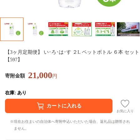
【3ヶ月定期便】 い･ろ･は･す ２L ペットボトル ６本 セット
【597】
21,000
寄附金額
円
在庫: あり
お気に入り
現在お住まいの自治体へ寄附申込いただいた場合、返礼品は贈答され
ません。