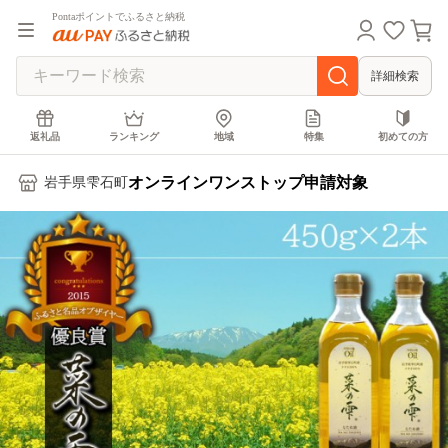
Pontaポイントでふるさと納税
詳細検索
返礼品
ランキング
地域
特集
初めての方
オンラインワンストップ申請対象
岩手県雫石町