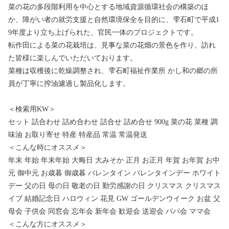
菜の花の多段階利用を中心とする地域資源循環社会の構築のほ
か、障がい者の就労支援と自然環境保全を目的に、雫石町で平成1
9年度より立ち上げられた、官民一体のプロジェクトです。
転作田による菜の花栽培は、見事な菜の花畑の景色を作り、訪れ
た皆様に楽しんでいただいております。
菜種は収穫後に乾燥調整され、雫石町福祉作業所 かし和の郷の所
員が丁寧に搾油濾過し製品化します。
＜検索用KW＞
セット 詰合わせ 詰め合わせ 詰合せ 詰め合せ 900g 菜の花 菜種 調
味油 お取り寄せ 特産 特産品 常温 常温発送
＜こんな時にオススメ＞
年末 年始 年末年始 大晦日 大みそか 正月 お正月 年賀 お年賀 お中
元 御中元 お歳暮 御歳暮 バレンタイン バレンタインデー ホワイト
デー 父の日 母の日 敬老の日 勤労感謝の日 クリスマス クリスマス
イブ 結婚記念日 ハロウィン 花見 GW ゴールデンウイーク お盆 父
母会 子供会 同窓会 忘年会 新年会 歓迎会 送迎会 パパ会 ママ会
＜こんな方にオススメ＞