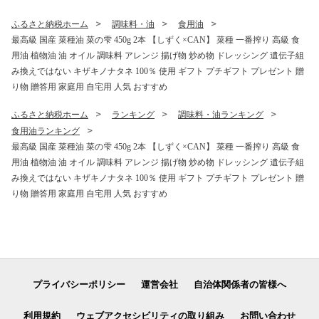
い 美味しい ６個 小分け 小袋
すめ 家庭用 プレゼント ギフ
お裾分け おすすめ 人気 岩手
ト 料理 バーベキュー BBQ
ふるさと納税ホーム
調味料・油
食用油
県 雫石町 送料無料
キャンプ お取り寄せ 冷蔵 人
最高級 国産 菜種油 菜の雫 450g 2本 【しずく×CAN】 菜種 一番搾り 高級 食
気 ハウス栽培
用油 植物油 油 オイル 調味料 アレンジ 揚げ物 炒め物 ドレッシング 遺伝子組
み換えではない キザキノナタネ 100％ 使用 ギフト プチギフト プレゼント 贈
り物 贈答用 家庭用 自宅用 人気 おすすめ
ふるさと納税ホーム
ランキング
調味料・油ランキング
食用油ランキング
最高級 国産 菜種油 菜の雫 450g 2本 【しずく×CAN】 菜種 一番搾り 高級 食
用油 植物油 油 オイル 調味料 アレンジ 揚げ物 炒め物 ドレッシング 遺伝子組
み換えではない キザキノナタネ 100％ 使用 ギフト プチギフト プレゼント 贈
り物 贈答用 家庭用 自宅用 人気 おすすめ
プライバシーポリシー
運営会社
自治体関係者の皆様へ
利用規約
ウェブアクセシビリティの取り組み
お問い合わせ