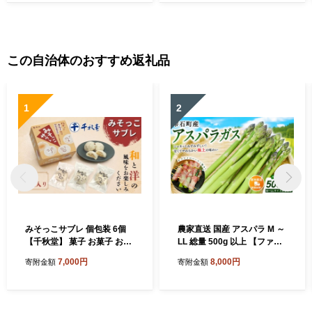
健康食品 ドレッシング 揚げ
物 天ぷら オイル ） 福岡県朝
倉市
この自治体のおすすめ返礼品
1
2
みそっこサブレ 個包装 6個
農家直送 国産 アスパラ M ～
【千秋堂】 菓子 お菓子 おか
LL 総量 500g 以上 【ファー
し おやつ 焼菓子 焼き菓子 サ
ム菅久】 アスパラガス グリ
7,000円
8,000円
寄附金額
寄附金額
ブレ クッキー スイーツ 赤味
ーンアスパラ 旬 野菜 やさい
噌 味噌 みそ お土産 おみやげ
冬野菜 新鮮 産地直送 岩手県
手土産 自宅用 家庭用 プレゼ
雫石町 500グラム ５００g 大
ント ギフト お茶菓子 おいし
容量 甘い みずみずしい おす