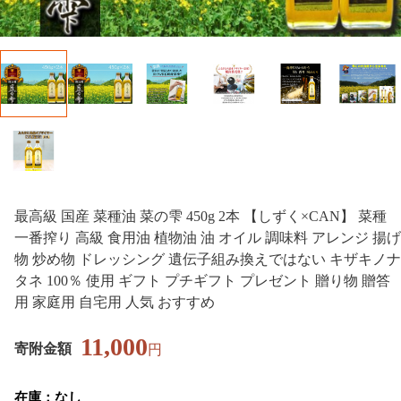
最高級 国産 菜種油 菜の雫 450g 2本 【しずく×CAN】 菜種
一番搾り 高級 食用油 植物油 油 オイル 調味料 アレンジ 揚げ
物 炒め物 ドレッシング 遺伝子組み換えではない キザキノナ
タネ 100％ 使用 ギフト プチギフト プレゼント 贈り物 贈答
用 家庭用 自宅用 人気 おすすめ
11,000
寄附金額
円
在庫：なし