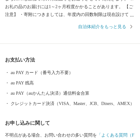
お礼の品のお届けには1～2ヶ月程度かかることがあります。 【ご
注意】 ・寄附につきましては、年度内の回数制限は現在設けてお
りません。 ・お礼の品の写真はイメージです。 ・お礼の品の送付
自治体紹介をもっと見る
は、雫石町外にお住まいの方に限らせていただきます。 ■□
■……………………………………………………… お礼の品・証明
書等のお問い合わせはこちらへ 雫石町ふるさと納税事務局 TEL：
050-3146-0795（平日 9：00～18：00） FAX：050-3488-0889 E-Mai
お支払い方法
l：shizukuishi@furusato-bpo.com
………………………………………………………■□■
au PAY カード（番号入力不要）
au PAY 残高
au PAY（auかんたん決済）通信料金合算
クレジットカード決済（VISA、Master、JCB、Diners、AMEX）
お申し込みに関して
不明点がある場合、お問い合わせの多い質問を
「よくある質問（F