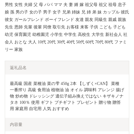
男性 女性 夫婦 父 母 パパ ママ 夫 妻 婿 嫁 祖父母 祖父 祖母 息子
娘 孫 男の子 女の子 男子 女子 兄弟 姉妹 兄 姉 弟 妹 カップル 彼氏
彼女 ガールフレンド ボーイフレンド 友達 親友 同級生 親戚 親族
先生 恩師 先輩 後輩 同僚 取引先 お客様 来客 子供 こども 子ども
幼児 保育園児 幼稚園児 小学生 中学生 高校生 大学生 新社会人 社
会人 おとな 大人 10代 20代 30代 40代 50代 60代 70代 80代 ファミ
リー 家族
返礼品名
最高級 国産 菜種油 菜の雫 450g 2本 【しずく×CAN】 菜種 
一番搾り 高級 食用油 植物油 油 オイル 調味料 アレンジ 揚げ
物 炒め物 ドレッシング 遺伝子組み換えではない キザキノナ
タネ 100％ 使用 ギフト プチギフト プレゼント 贈り物 贈答
用 家庭用 自宅用 人気 おすすめ
内容量