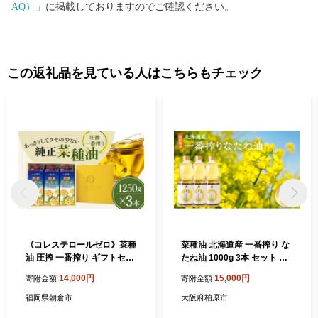
AQ）」
に掲載しておりますのでご確認ください。
この返礼品を見ている人はこちらもチェック
《コレステロールゼロ》菜種
菜種油 北海道産 一番搾り な
油 圧搾 一番搾り ギフトセッ
たね油 1000g 3本 セット 岡
ト 1,250g × 3本 平田産業 油
村製油 食用油 サラダ油 揚げ
14,000円
15,000円
寄附金額
寄附金額
（ サラダ油 純正 菜たね油 オ
油 天ぷら油 料理油 ドレッシ
ーガニック ギフト プレゼン
ング 料理 揚げ物 大阪 大阪府
福岡県朝倉市
大阪府柏原市
ト 贈答 食用油 植物油 調味料
柏原市