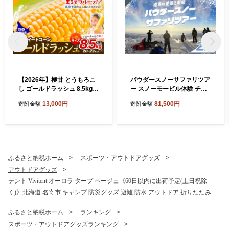
【2026年】極甘 とうもろこ
パウダースノーサファリツア
し ゴールドラッシュ 8.5kg以
ー スノーモービル体験 チケ
上 20-22本 特大 スイートコ
ット 2名分 券 体験 名寄ピヤ
13,000円
81,500円
寄附金額
寄附金額
ーン 北海道 名寄市 なよろイ
シリスキー場 なよろ観光ま
エロー 名寄イエロー 朝採れ
ちづくり協会 《30日以内に
真空予冷 冷蔵 トウモロコシ
出荷予定(土日祝除く)》北海
コーン 玉蜀黍 生食 生で食べ
道 名寄市 パウダースノー 雪
られる 高糖度 フルーツコー
ピヤシリ山 絶景 体験【配送
ン 夏野菜 旬 TV紹介 お中元
不可地域あり】
ふるさと納税ホーム
スポーツ・アウトドアグッズ
夏ギフト 贈り物 贈答用 御祝
アウトドアグッズ
クール便 産地直送 もぎたて
大容量 バーベキュー BBQ 送
テント Vivitent オーロラ タープ ベージュ《60日以内に出荷予定(土日祝除
料無料 8月 9月
く)》北海道 名寄市 キャンプ 防災グッズ 避難 防水 アウトドア 折りたたみ
ふるさと納税ホーム
ランキング
スポーツ・アウトドアグッズランキング