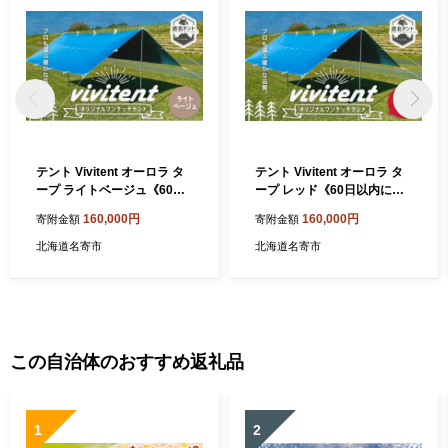
テント Vivitent オーロラ タ
テント Vivitent オーロラ タ
ープ ライトベージュ《60日
ープ レッド《60日以内に出
以内に出荷予定(土日祝除
荷予定(土日祝除く)》北海道
160,000円
160,000円
寄附金額
寄附金額
く)》北海道 名寄市 キャンプ
名寄市 キャンプ 防災グッズ
防災グッズ 避難 防水 アウト
避難 防水 アウトドア 折りた
北海道名寄市
北海道名寄市
ドア 折りたたみ
たみ
この自治体のおすすめ返礼品
1
2