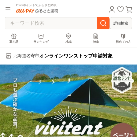
Pontaポイントでふるさと納税
詳細検索
返礼品
ランキング
地域
特集
初めての方
オンラインワンストップ申請対象
北海道名寄市