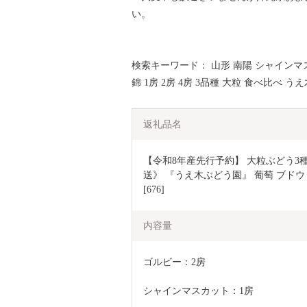
い。
検索キーワード： 山形 南陽 シャインマス
錦 1房 2房 4房 3品種 大粒 食べ比べ 
返礼品名
【令和8年産先行予約】 大粒ぶどう3種
送》 『うえ木ぶどう園』 葡萄 ブドウ 
[676]
内容量
ゴルビー：2房
シャインマスカット：1房