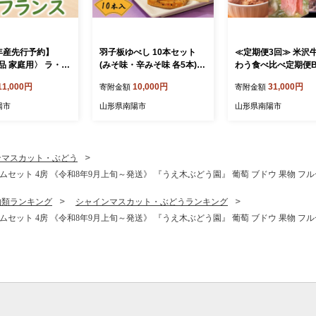
年産先行予約】
羽子板ゆべし 10本セット
≪定期便3回≫ 米沢
品 家庭用〉 ラ・フ
(みそ味・辛みそ味 各5本)
わう食べ比べ定期便B 
kg (12～24玉)
『菓子処 六味庵』 みそ 餅
人用) 牛肉 ブランド
11,000円
10,000円
31,000円
寄附金額
寄附金額
年11月中旬～発
和菓子 お茶菓子 山形県 南
県 南陽市 [2702]
カネタ髙橋青果』 ラ
陽市 [2673]
陽市
山形県南陽市
山形県南陽市
果物 フルーツ デ
形県 南陽市 [267
ンマスカット・ぶどう
ット 4房 《令和8年9月上旬～発送》 『うえ木ぶどう園』 葡萄 ブドウ 果物 フルーツ 
物類ランキング
シャインマスカット・ぶどうランキング
ット 4房 《令和8年9月上旬～発送》 『うえ木ぶどう園』 葡萄 ブドウ 果物 フルーツ 