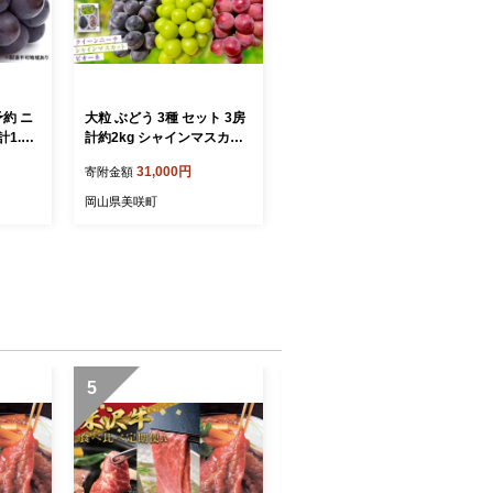
予約 ニ
大粒 ぶどう 3種 セット 3房
1.0k
計約2kg シャインマスカッ
ト ピオーネ クイーンニーナ
31,000円
寄附金額
ギフト
【2026年10月上旬から12月
 大粒
下旬頃迄発送予定】 ／ マス
岡山県美咲町
ランス
カット 葡萄 ブドウ 種無し
種なし
5
6