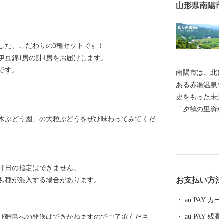
山形県南陽
した、こだわりの3種セットです！
伊豆錦1房の計4房をお届けします。
です。
南陽市は、北
ある赤湯温泉
史をもった未
「夕鶴の里資
木ぶどう園」の大粒ぶどうをぜひ味わってみてくだ
森古墳」公園
ポーツの中心
市民の健康増
どの地域文化
け日の指定はできません。
ライフサイク
お支払い方
も種が混入する場合があります。
のある暮しを
たと思うまち
au PAY
au PAY 残
び離島への発送はできかねますのでご了承くださ