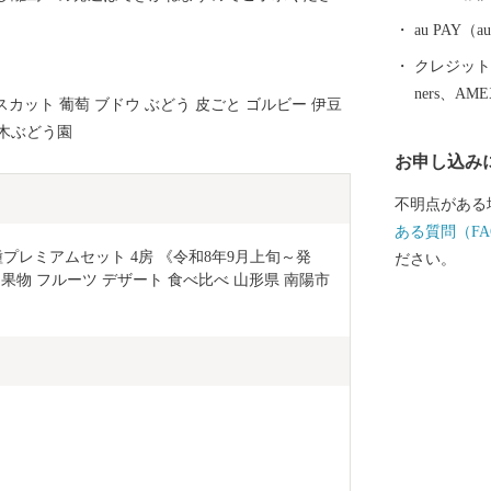
au PAY
クレジットカ
ners、AM
カット 葡萄 ブドウ ぶどう 皮ごと ゴルビー 伊豆
うえ木ぶどう園
お申し込み
不明点がある
ある質問（FA
プレミアムセット 4房 《令和8年9月上旬～発
ださい。
果物 フルーツ デザート 食べ比べ 山形県 南陽市 