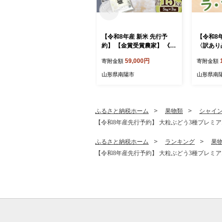
【令和8年産 新米 先行予
【令和8
約】 【金賞受賞農家】 《定
〈訳あり
期便3回》 特別栽培米 つや
ランス 約5
59,000円
寄附金額
寄附金額
姫 5kg×3か月 《令和8年9月
《令和8
下旬～発送》 『あおきライ
送》 『
山形県南陽市
山形県南
スファーム』 山形南陽産 米
フランス 
白米 精米 ご飯 農家直送 山
ザート 山
形県 南陽市 [1607-R8]
4]
ふるさと納税ホーム
果物類
シャイ
【令和8年産先行予約】 大粒ぶどう3種プレミアムセ
ふるさと納税ホーム
ランキング
果
【令和8年産先行予約】 大粒ぶどう3種プレミアムセ