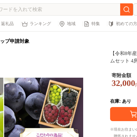
返礼品
ランキング
地域
特集
初めての
ップ申請対象
【令和8年
ムセット 4
木ぶどう園』
ト 食べ比べ 
寄附金額
32,000
在庫: あり
現在お住まい
贈答されませ