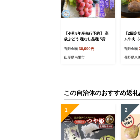
【令和8年産先行予約】 高
【2回定
級ぶどう 種なし品種 5房詰
ム牛肉（
合せ 《令和8年9月中旬～発
シャイン
30,000円
寄附金額
寄附金額
送》 『漆山果樹園』 葡萄
【小田切
ぶどう ブドウ 種なし 新鮮
だ】ぶどう
山形県南陽市
長野県東
果物 フルーツ デザート 山
フルーツ 
形県 南陽市 [662-R8]
この自治体のおすすめ返礼
1
2