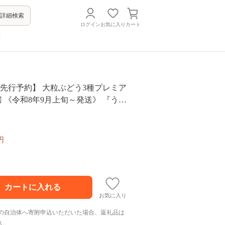
詳細検索
ログイン
お気に入り
カート
方
産先行予約】 大粒ぶどう3種プレミア
房 《令和8年9月上旬～発送》 『うえ
 葡萄 ブドウ 果物 フルーツ デザー
山形県 南陽市 [676]
円
お気に入り
の自治体へ寄附申込いただいた場合、返礼品は
ん。