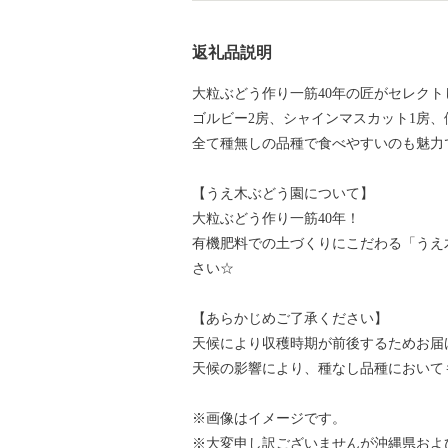
返礼品説明
大粒ぶどう作り一筋40年の匠がセレクト
ゴルビー2房、シャインマスカット1房、
全て種無しの品種で食べやすいのも魅力
【うえ木ぶどう園について】
大粒ぶどう作り一筋40年！
有機肥料での土づくりにこだわる「うえ
さい☆
【あらかじめご了承ください】
天候により収穫時期が前後するためお届
天候の影響により、種なし品種において
※画像はイメージです。
※大変申し訳ございませんが沖縄県およ