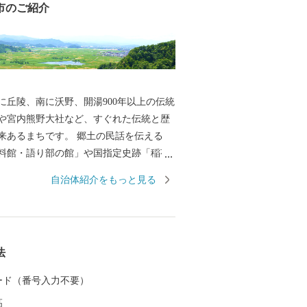
市のご紹介
に丘陵、南に沃野、開湯900年以上の伝統
や宮内熊野大社など、すぐれた伝統と歴
来あるまちです。 郷土の民話を伝える
料館・語り部の館」や国指定史跡「稲荷
等の歴史と文化、さらに全国のスカイス
自治体紹介をもっと見る
として知られる「南陽スカイパーク」や
進を図る「中央花公園(市民体育館)」な
を大切にしながら、市民の安全な暮し、
ルに応じた安心な暮し、そしてうるおい
法
目指して、みなさんが住んでいて良かっ
づくりを進めています。
 カード（番号入力不要）
高