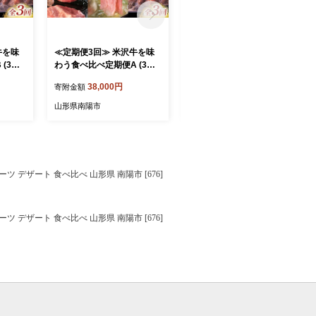
牛を味
≪定期便3回≫ 米沢牛を味
≪定期便3回≫ お試し 米沢
(3～4
わう食べ比べ定期便A (3～4
牛食べ比べ定期便(1～2人
牛 山形
人用) 牛肉 ブランド牛 山形
用) 牛肉 ブランド牛 山形県
38,000円
27,000円
寄附金額
寄附金額
県 南陽市 [2701]
南陽市 [2700]
山形県南陽市
山形県南陽市
デザート 食べ比べ 山形県 南陽市 [676]
デザート 食べ比べ 山形県 南陽市 [676]