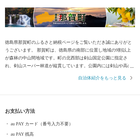
徳島県那賀町のふるさと納税ページをご覧いただき誠にありがと
うございます。 那賀町は、徳島県の南部に位置し地域の9割以上
が森林の中山間地域です。町の北西部は剣山国定公園に指定さ
れ、剣山スーパー林道が縦貫しています。公園内には剣山や高の
瀬峡などの大自然があり、貴重な野生動植物を抱えています。ま
自治体紹介をもっと見る
た、那賀川や坂州木頭川の清流が大釜の滝、大轟の滝などの瀑布
を創造し、秋には辺りの紅葉と一体となって非常に美しい景観で
す。町内では、柚の生産が盛んに行われ、とりわけ木頭ゆずは全
国的に人気を集めています。その他にも、日本一の生産量を誇り
お支払い方法
正月飾りに使われる万年青（おもと）や県内有数のお茶の産地で
もあります。 ふるさと納税をきっかけに一人でも多くの方に那賀
au PAY カード（番号入力不要）
町を知っていただければ幸いです。
au PAY 残高