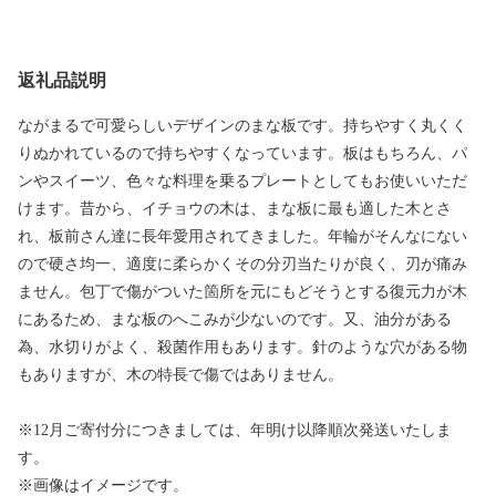
返礼品説明
ながまるで可愛らしいデザインのまな板です。持ちやすく丸くく
りぬかれているので持ちやすくなっています。板はもちろん、パ
ンやスイーツ、色々な料理を乗るプレートとしてもお使いいただ
けます。昔から、イチョウの木は、まな板に最も適した木とさ
れ、板前さん達に長年愛用されてきました。年輪がそんなにない
ので硬さ均一、適度に柔らかくその分刃当たりが良く、刃が痛み
ません。包丁で傷がついた箇所を元にもどそうとする復元力が木
にあるため、まな板のへこみが少ないのです。又、油分がある
為、水切りがよく、殺菌作用もあります。針のような穴がある物
もありますが、木の特長で傷ではありません。
※12月ご寄付分につきましては、年明け以降順次発送いたしま
す。
※画像はイメージです。