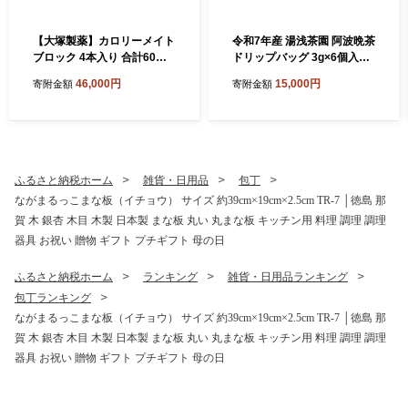
【大塚製薬】カロリーメイト
令和7年産 湯浅茶園 阿波晩茶
ブロック 4本入り 合計60箱 5
ドリップバッグ 3g×6個入×3
種類×各12箱【徳島 那賀 カ
袋 【徳島県 那賀町 徳島 那賀
46,000円
15,000円
寄附金額
寄附金額
ロリーメイト チョコ バニラ
阿波晩茶 相生晩茶 番茶 国産
メープル チーズ フルーツ ビ
生産者直送 乳酸菌 特産品 発
タミン ミネラル たんぱく質
酵茶 ティーパック ティーバ
脂質 糖質 5大栄養素 バラン
ッグ お茶 赤ちゃん 子供 妊婦
ス栄養食 栄養補給 仕事 勉強
さん お取り寄せ お土産 伝統
スポーツ 防災 災害 地震 非常
製法 手作り 数量限定 期間限
ふるさと納税ホーム
雑貨・日用品
包丁
食 常備食 備蓄 受験 受験応援
定】YT-2_2025
ながまるっこまな板（イチョウ） サイズ 約39cm×19cm×2.5cm TR-7 │徳島 那
新生活 大塚製薬】MS-2
賀 木 銀杏 木目 木製 日本製 まな板 丸い 丸まな板 キッチン用 料理 調理 調理
器具 お祝い 贈物 ギフト プチギフト 母の日
ふるさと納税ホーム
ランキング
雑貨・日用品ランキング
包丁ランキング
ながまるっこまな板（イチョウ） サイズ 約39cm×19cm×2.5cm TR-7 │徳島 那
賀 木 銀杏 木目 木製 日本製 まな板 丸い 丸まな板 キッチン用 料理 調理 調理
器具 お祝い 贈物 ギフト プチギフト 母の日