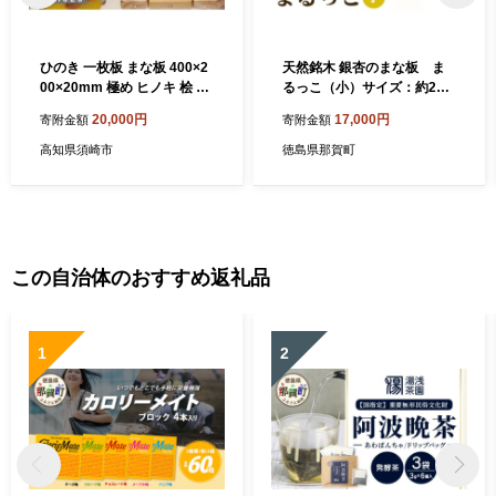
ひのき 一枚板 まな板 400×2
天然銘木 銀杏のまな板 ま
00×20mm 極め ヒノキ 桧 木
るっこ（小）サイズ：約290
製 木 日本製 まないた キッチ
×189×22mm（持ち手込み）
20,000円
17,000円
寄附金額
寄附金額
ン 台所 キッチン用品 調理器
TR-4-2 │徳島 那賀 木 天然銘
具 贈答 木製家具 四万十 カッ
木 銀杏 木目 木製 日本製 ま
高知県須崎市
徳島県那賀町
トボード カッティングボー
な板 丸い 丸まな板 キッチン
ド ウッドボード 料理 シンプ
用 料理 調理 調理器具 お祝い
ル 木工職人 日用品 土佐龍 高
贈物 ギフト プチギフト 母の
知県 須崎市 TR020
日 一つ一つ手作り 手作り
この自治体のおすすめ返礼品
1
2