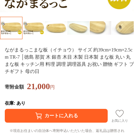
ながまるっこまな板（イチョウ） サイズ 約39cm×19cm×2.5c
m TR-7 │徳島 那賀 木 銀杏 木目 木製 日本製 まな板 丸い 丸
まな板 キッチン用 料理 調理 調理器具 お祝い 贈物 ギフト プ
チギフト 母の日
21,000
寄附金額
円
在庫: あり
お気に入り
現在お住まいの自治体へ寄附申込いただいた場合、返礼品は贈答され