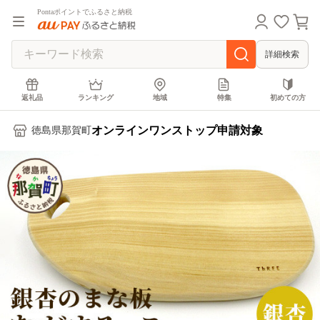
Pontaポイントでふるさと納税
詳細検索
返礼品
ランキング
地域
特集
初めての方
オンラインワンストップ申請対象
徳島県那賀町