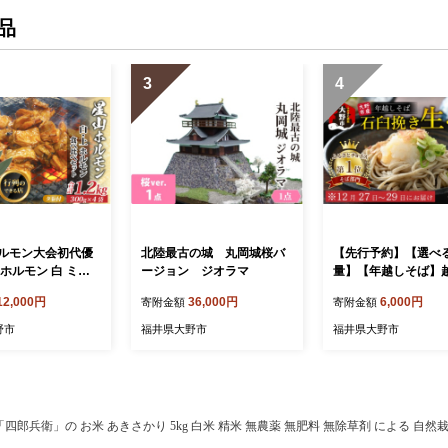
品
3
4
ルモン大会初代優
北陸最古の城 丸岡城桜バ
【先行予約】【選べ
ホルモン 白 ミッ
ージョン ジオラマ
量】【年越しそば】
モン 1.2kg 食べ比
野産 石臼挽き 生そば 
12,000円
36,000円
6,000円
寄附金額
寄附金額
 (白・ミックス 各3
ゆ付 越前そば 【日
袋)(たれ付) 【行列の
不可：12月27日～12
野市
福井県大野市
福井県大野市
店】｜ 焼肉 焼き肉
お届け】【そばラン
味付き肉 焼
一位を獲得 】
Q バーベキュー 定
焼肉 人気 おすすめ
衛」の お米 あきさかり 5kg 白米 精米 無農薬 無肥料 無除草剤 による 自然栽培米 [