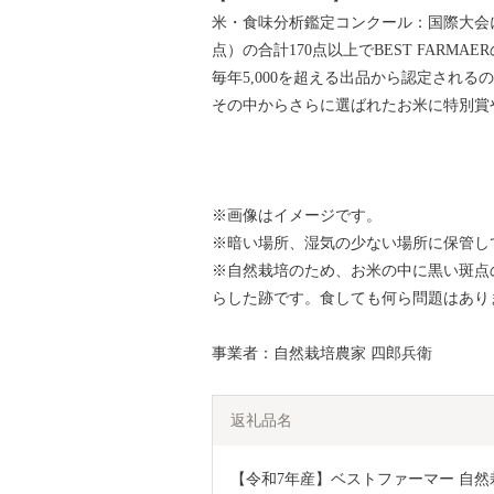
米・食味分析鑑定コンクール：国際大会に
点）の合計170点以上でBEST FARMA
毎年5,000を超える出品から認定され
その中からさらに選ばれたお米に特別賞
※画像はイメージです。
※暗い場所、湿気の少ない場所に保管し
※自然栽培のため、お米の中に黒い斑点
らした跡です。食しても何ら問題はあり
事業者：自然栽培農家 四郎兵衛
返礼品名
【令和7年産】ベストファーマー 自然栽