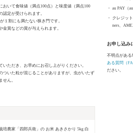
実現を目指し
おいて食味値（満点100点）と味度値（満点100
なぐまちづく
au PAY
ERの認定が受けられます。
クレジットカ
るのが１割にも満たない狭き門です。
ners、AM
や金賞などの賞が与えられます。
お申し込み
不明点がある
ある質問（FA
ていただき、お早めにお召し上がりください。
ださい。
のついた粒が混じることがありますが、虫がいたず
ません。
培農家「四郎兵衛」の お米 あきさかり 5kg 白