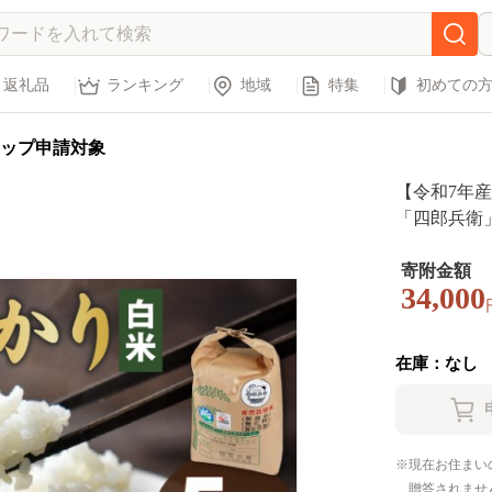
返礼品
ランキング
地域
特集
初めての
ップ申請対象
【令和7年
「四郎兵衛」
無農薬 無肥料
30001]
寄附金額
34,000
在庫：なし
現在お住まい
贈答されませ