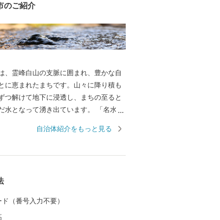
市のご紹介
は、霊峰白山の支脈に囲まれ、豊かな自
とに恵まれたまちです。山々に降り積も
ずつ解けて地下に浸透し、まちの至ると
水となって湧き出ています。 「名水百
名水百選」に加え、「水の郷百選」にも
自治体紹介をもっと見る
す。 まちの中心にそびえる越前大野城
「天空の城」として全国的に有名になっ
のふもとには、江戸時代から今もなお残
情ある城下町が広がり、「北陸の小京
法
野市では、未来の子どもた
来の大野市を豊かなものにするため、
 カード（番号入力不要）
やき、たくましく、心ふれあうまち」の
高