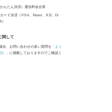
、みんなが大野を好きになる「未来へつ
り」を進めています。
（auかんたん決済）通信料金合算
ード決済（VISA、Master、JCB、Di
EX）
に関して
場合、お問い合わせの多い質問を
「よく
Q）」
に掲載しておりますのでご確認く