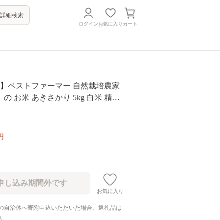
詳細検索
ログイン
お気に入り
カート
方
産】ベストファーマー 自然栽培農家
の お米 あきさかり 5kg 白米 精米
 無除草剤 による 自然栽培米 [B-0
円
お気に入り
の自治体へ寄附申込いただいた場合、返礼品は
ん。