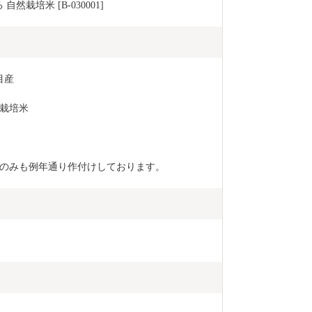
然栽培米 [B-030001]
目産
栽培米
のみも例年通り作付けしております。