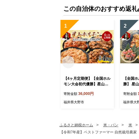
この自治体のおすすめ返礼
1
2
【4ヶ月定期便】【全国ホル
【全国ホ
モン大会初代優勝】星山ホ
勝】 星山
ルモン ホルモン全種類＋
クス ホル
36,000円
寄附金額
寄附金額
若鶏もも肉4ヶ月定期便セッ
べ セット
ト【行列のできるお店】
00g×2
福井県大野市
福井県大
できるお
白 上 ミックス 
肉用 BB
番 牛肉 
ふるさと納税ホーム
米・パン
米
【令和7年産】ベストファーマー 自然栽培農家「四郎兵