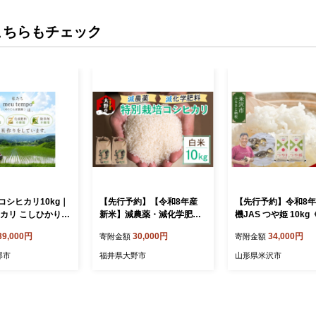
こちらもチェック
コシヒカリ10kg｜
【先行予約】【令和8年産
【先行予約】令和8年
ヒカリ こしひかり
新米】減農薬・減化学肥料
機JAS つや姫 10kg
 お米 農薬不使用
の特別栽培コシヒカリ 白米
》 有機肥料100% 
39,000円
30,000円
34,000円
寄附金額
寄附金額
不使用 除草剤不使
10kg（5kg×2）農家直送
中 農薬不使用 2026
伊那産 長野県 【03
家直送 ブランド米
那市
福井県大野市
山形県米沢市