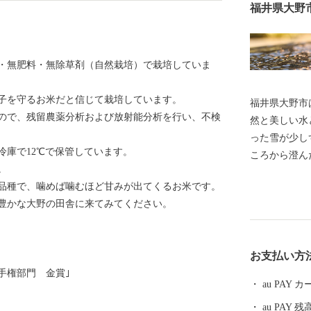
福井県大野
・無肥料・無除草剤（自然栽培）で栽培していま
子を守るお米だと信じて栽培しています。
福井県大野市
ので、残留農薬分析および放射能分析を行い、不検
然と美しい水
った雪が少し
冷庫で12℃で保管しています。
ころから澄んだ
。
選」「平成の
品種で、噛めば噛むほど甘みが出てくるお米です。
選ばれていま
豊かな大野の田舎に来てみてください。
は、日本三大
ています。城
る短冊状の風
お支払い方
都」と呼ばれています。 大
手権部門 金賞｣
ちのため、将
au PAY
「ひかりかが
au PAY 残