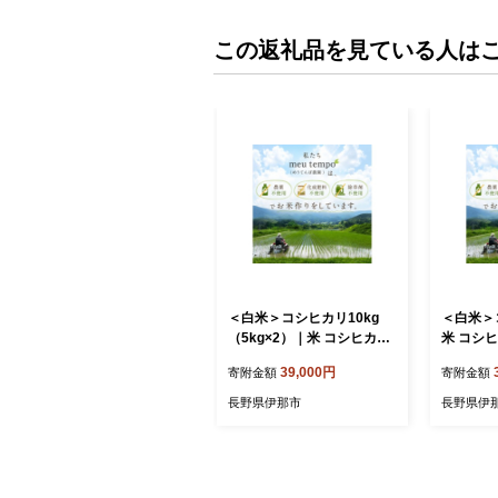
この返礼品を見ている人は
＜白米＞コシヒカリ10kg
＜白米＞
（5kg×2）｜米 コシヒカリ
米 コシ
こしひかり 白米 ご飯 お米
白米 ご飯
39,000円
寄附金額
寄附金額
農薬不使用 化成肥料不使用
化成肥料
除草剤不使用 伊那 伊那産
用 伊那 
長野県伊那市
長野県伊
長野県 【039-06】
9-07】