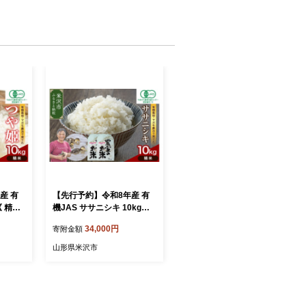
産 有
【先行予約】令和8年産 有
《 精米
機JAS ササニシキ 10kg
栽培期間
《精米》 有機肥料100% 栽
34,000円
寄附金額
年産 農
培期間中 農薬不使用 2026
年産 農家直送
山形県米沢市