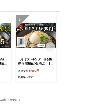
5
6
る容
【そばランキング一位を獲
【令和8年産 新米 先行予
越前大
得 内田製麺の生そば】 【選
約】【12ヶ月定期便】【玄
5食 つ
べる容量】越前そば 5食食
米】福井県大野市 森目の
6,000円
240,000円
寄附金額
寄附金額
付け指定
入り 冷凍保存も可能で美味
コシヒカリ計120kg (5kg×2
月29日
しさ長持ち 越前大野産 石臼
袋) 12回配送 | お米 米 こめ
福井県大野市
福井県大野市
キング
挽き 生蕎麦（つゆ付き）
玄米 コシヒカリ お米 精米
玄米 白米 こめ コメ お米 20
26年産 おこめ ご飯 ごはん
送料無料 国産 白飯 産地直
送 R8 おいしい ふるさと納
B-030001]
税 R8