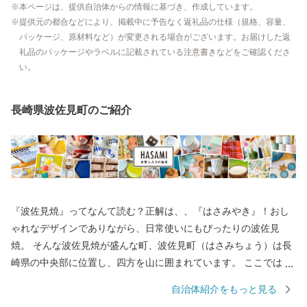
本ページは、提供自治体からの情報に基づき、作成しています。
提供元の都合などにより、掲載中に予告なく返礼品の仕様（規格、容量、
パッケージ、原材料など）が変更される場合がございます。お届けした返
礼品のパッケージやラベルに記載されている注意書きなどをご確認くださ
い。
長崎県波佐見町のご紹介
『波佐見焼』ってなんて読む？正解は、、『はさみやき』！おし
ゃれなデザインでありながら、日常使いにもぴったりの波佐見
焼。 そんな波佐見焼が盛んな町、波佐見町（はさみちょう）は長
崎県の中央部に位置し、四方を山に囲まれています。 ここでは、
日本の棚田百選に選ばれた「鬼木棚田」にみられるように、豊か
自治体紹介をもっと見る
な自然のなかで、お米やお茶、アスパラガスなどの農畜産業が行