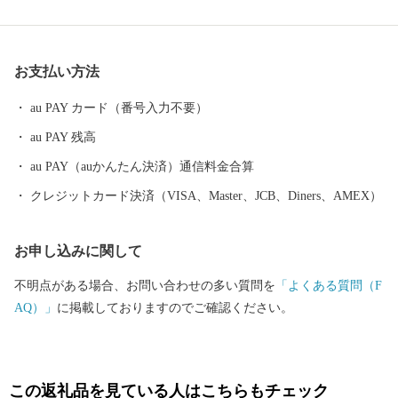
われているほか、400年の歴史を持つ陶磁器産業を中心とした「も
のづくり」の息吹が根付いています。 今なお多くの窯元が集積す
る中尾山には世界最大規模の登り窯跡があり、江戸時代には、こ
お支払い方法
こで焼かれた「くらわんか碗」が全国に出荷され、当時貴重品で
あった磁器を広く普及させるとともに、食文化にも大きな影響を
au PAY カード（番号入力不要）
与えたといわれています。 そして近年においても、日本の食卓を
au PAY 残高
彩るおしゃれで機能的な日用和食器の一大産地として、全国的に
も高いシェアを誇っています。（すでに皆さまの食卓にも、波佐
au PAY（auかんたん決済）通信料金合算
見で作られたやきものがあるかも！？）窯元、棚田、温泉など、
クレジットカード決済（VISA、Master、JCB、Diners、AMEX）
ここでは紹介しきれません。長崎へお越しの際は、ぜひ波佐見町
へお立ち寄りください。
お申し込みに関して
不明点がある場合、お問い合わせの多い質問を
「よくある質問（F
AQ）」
に掲載しておりますのでご確認ください。
この返礼品を見ている人はこちらもチェック