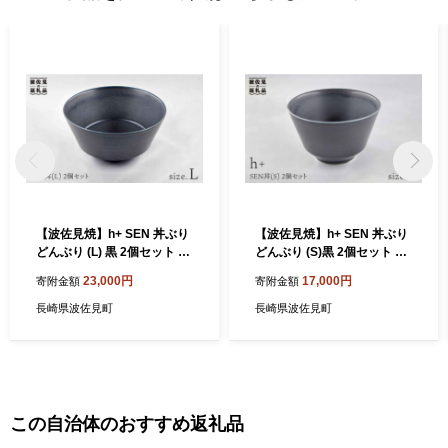
【波佐見焼】h+ SEN 丼ぶり
【波佐見焼】h+ SEN 丼ぶり
どんぶり (L) 黒 2個セット 食
どんぶり (S)黒 2個セット 食
器 皿 【堀江陶器】 [JD81]
器 皿 【堀江陶器】 [JD82]
23,000円
17,000円
寄附金額
寄附金額
長崎県波佐見町
長崎県波佐見町
この自治体のおすすめ返礼品