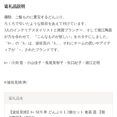
返礼品説明
麺類、ご飯ものに重宝するどんぶり。
ろくろで引いたような筋目をあえて付けています。
3人のインテリアスタイリストと雑貨プランナー、そして堀江陶器
が力を合わせて、『こんなものが欲しい』をカタチにしました。
「h+」の「h」は、波佐見の「h」。それにチームの思いやアイデ
ィアが「+」されたブランドです。
h+ / 小渕 晋・小山佳子・長尾美智子・矢口紀子・堀江正明
#/波佐見焼/丼/
返礼品名
【波佐見焼】h+ SEN 丼 どんぶり L 2個セット 食器 皿 【堀