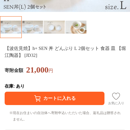
【波佐見焼】h+ SEN 丼 どんぶり L 2個セット 食器 皿 【堀
江陶器】 [JD32]
21,000
寄附金額
円
在庫: あり
お気に入り
現在お住まいの自治体へ寄附申込いただいた場合、返礼品は贈答され
ません。