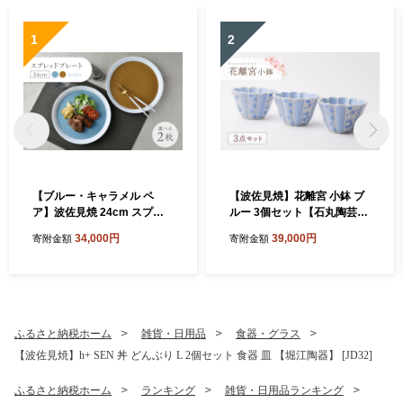
1
2
【ブルー・キャラメル ペ
【波佐見焼】花離宮 小鉢 ブ
ア】波佐見焼 24cm スプレ
ルー 3個セット【石丸陶芸】
ッドプレート【一真窯】 [BB
[LB95]
34,000円
39,000円
寄附金額
寄附金額
55]
ふるさと納税ホーム
雑貨・日用品
食器・グラス
【波佐見焼】h+ SEN 丼 どんぶり L 2個セット 食器 皿 【堀江陶器】 [JD32]
ふるさと納税ホーム
ランキング
雑貨・日用品ランキング