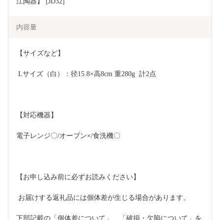
江陶器】 [JD32]
内容量
【サイズなど】
 Lサイズ（白）：径15.8×高8cm 重280g  計2点  
【対応機器】
電子レンジ〇/オーブン×/食洗機〇  
【お申し込み前に必ずお読みください】
 お届けする返礼品には個体差が生じる場合があります。 
下部記載の「個体差について」、「破損・欠陥について」を