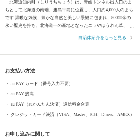
北海道知内町（しりうちちょう）は、青函トンネル出入口のま
ちとして北海道の南端、渡島半島に位置し、人口約4,000人のまち
です 温暖な気候、豊かな自然と美しい景観に包まれ、800年余の
永い歴史を持ち、北海道一の産地となったニラやほうれん草、ト
マトなどの山の幸と、津軽海峡の荒波に揉まれて育った牡蠣やマ
自治体紹介をもっと見る
コガレイなどの海の幸が溢れ、更に食品加工や木材加工、火力発
電所など多様な産業が発展してきた町です。 その他、トマト収
穫体験など都会にはない自然を相手にする北海道ならではの体験
も人気を呼んでいます。 皆様からのご寄附は、町の将来を担う
お支払い方法
子ども達の文化やスポーツのための費用やまちの基幹産業である
第1次産業の活性化に資するための費用として広く活用していま
au PAY カード（番号入力不要）
す。引き続き、ご支援いただけましたら幸甚に存じますので何卒
au PAY 残高
宜しくお願いいたします。 ◆各お問い合わせ先はこちら◆ １．受
領証明書再発行について 自動音声応答サービス ０５０－３３５５
au PAY（auかんたん決済）通信料金合算
－２１９７(全自治体共通) ※14桁の寄附受付番号とお申込み時の
クレジットカード決済（VISA、Master、JCB、Diners、AMEX）
電話番号下４桁が必要です ※休日・夜間も対応しております ※住
所・氏名に変更がある場合は、直接コールセンターまでご連絡く
お申し込みに関して
ださい。 ２．お礼の品・配送について 知内町ふるさと納税コール