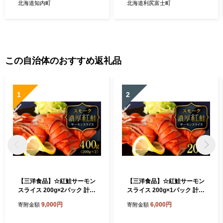
北海道知内町
北海道利尻富士町
この自治体のおすすめ返礼品
1
2
【三洋食品】☆紅鮭サーモン
【三洋食品】☆紅鮭サーモン
スライス 200g×2パック 計4
スライス 200g×1パック 計2
00g 魚介 海鮮 おつまみ おか
00g 魚介 海鮮 おつまみ おか
9,000円
6,000円
寄附金額
寄附金額
ず 北海道 知内
ず 北海道 知内