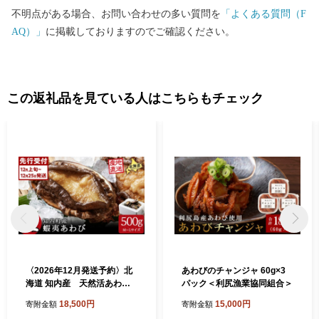
センター 営業時間 ９：００～１７：３０（祝土日を除く） TE
不明点がある場合、お問い合わせの多い質問を
「よくある質問（F
L：０１１－８０７－５６０８ Mail：shiriuchi_furusato@souplesse.j
AQ）」
に掲載しておりますのでご確認ください。
p ※１２月は土・日曜日も対応しております
この返礼品を見ている人はこちらもチェック
〈2026年12月発送予約〉北
あわびのチャンジャ 60g×3
海道 知内産 天然活あわび
パック＜利尻漁業協同組合＞
約500g（M～L詰め合わせ）
18,500円
15,000円
寄附金額
寄附金額
≪上磯漁業協同組合≫