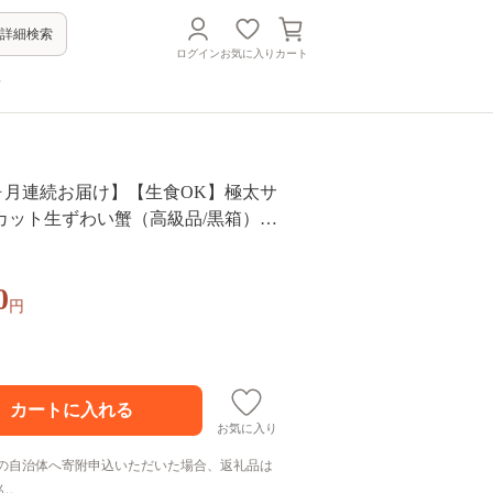
詳細検索
ログイン
お気に入り
カート
方
4ヶ月連続お届け】【生食OK】極太サ
カット生ずわい蟹（高級品/黒箱）内
／総重量1300g【甲羅組 敦賀 かに カ
イガニ ずわいがに 刺身 生 生食可 む
0
不要 カニしゃぶ カニ鍋 鍋 むき身 お
円
ギフト 贈り物 プレゼント】 [024-j0
お気に入り
の自治体へ寄附申込いただいた場合、返礼品は
ん。