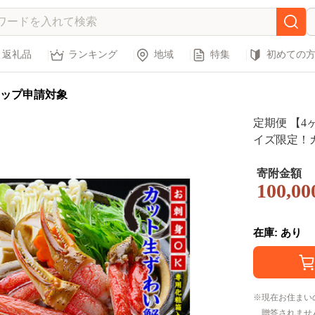
返礼品
ランキング
地域
特集
初めての
ップ申請対象
定期便 【
イズ限定！
容量1000g
ニ 蟹 ズワ
寄附金額
100,00
き身 殻むき
中元 お歳暮 
01]
在庫: あり
現在お住まい
贈答されませ