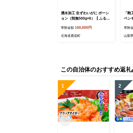
湧水加工 生ずわいがに ポーシ
「鞄
ョン（殻無500g×6）【 ふるさ
ペンギ
と納税 人気 おすすめ ランキン
100,000円
寄附金額
寄附
グ カニ 蟹 かに ズワイガニ ずわ
いがに 海鮮 剥き身 むき身 ポー
北海道鹿追町
山梨
ション 鍋 カニ鍋 しゃぶしゃぶ
グルメ ギフト 贈答 おつまみ 北
海道 鹿追町 送料無料 】 SKAG
004
この自治体のおすすめ返礼
1
2