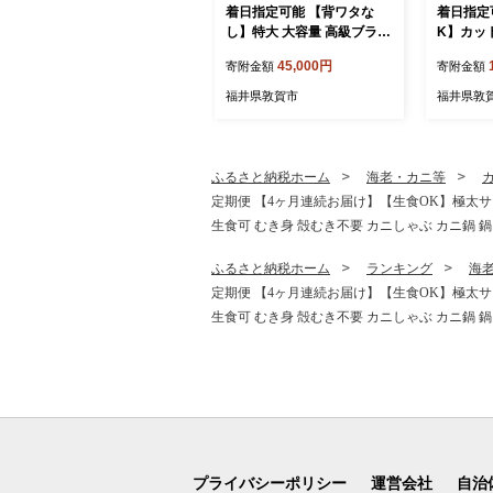
着日指定可能 【背ワタな
着日指定
し】特大 大容量 高級ブラッ
K】カット
クタイガー（大型むきえ
（総重量約
45,000円
寄附金額
寄附金額
び）約1kg (解凍時800g前
羅組 敦賀
後) / 約40〜70尾 × 3セット
イガニ ず
福井県敦賀市
福井県敦
【甲羅組 敦賀 下処理不要
生食可 
むきエビ えび エビ 海老 人
カニしゃぶ
気 冷凍 使いやすい 時短 便
身 お中元
利 ランキング 感謝祭】[024
り物 プレ
ふるさと納税ホーム
海老・カニ等
-a042_A20]
7_A(20)]
定期便 【4ヶ月連続お届け】【生食OK】極太サイ
生食可 むき身 殻むき不要 カニしゃぶ カニ鍋 鍋 む
ふるさと納税ホーム
ランキング
海
定期便 【4ヶ月連続お届け】【生食OK】極太サイ
生食可 むき身 殻むき不要 カニしゃぶ カニ鍋 鍋 む
プライバシーポリシー
運営会社
自治