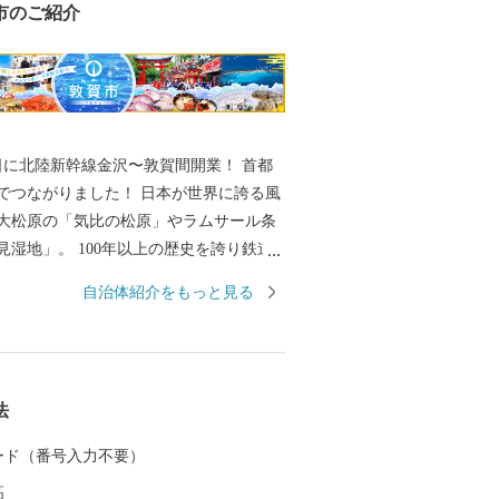
市のご紹介
16日に北陸新幹線金沢〜敦賀間開業！ 首都
りました！ 日本が世界に誇る風
大松原の「気比の松原」やラムサール条
0年以上の歴史を誇り鉄道
ともされている、衣掛山のループ線や山
自治体紹介をもっと見る
る鉄道遺産群。 「越前がに」や
等豊富な海の幸。 日本最北限、甘さが自
かん」。 ”御食国”のルーツとして、食物
別神（いささわけのみこと）が祀られて
法
力。 =======
================ 敦賀の魅力発信サイト
 カード（番号入力不要）
 詳しくは、下記ページをご覧ください。
高