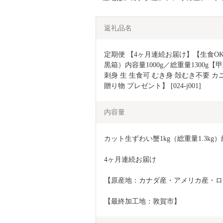
返礼品名
定期便 【4ヶ月連続お届け】【生食O
黒箱）内容量1000g／総重量1300g【
刺身 生 生食可 むき身 殻むき不要 カニ
贈り物 プレゼント】 [024-j001]
内容量
カット生ずわい蟹1kg（総重量1.3kg）
4ヶ月連続お届け
【原産地：カナダ産・アメリカ産・ロ
【最終加工地：敦賀市】