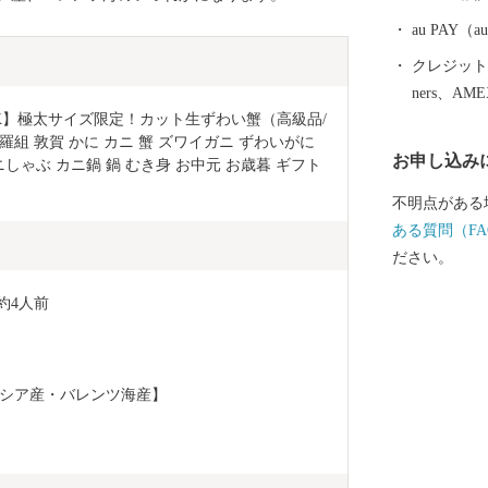
https://ku
しアドレスバー
au PAY
い合わせ先 
クレジットカ
TEL：050-3090
ners、AM
受付時間 午前
K】極太サイズ限定！カット生ずわい蟹（高級品/
日・祝日及び12月3
甲羅組 敦賀 かに カニ 蟹 ズワイガニ ずわいがに 
お申し込み
特例申請書およ
しゃぶ カニ鍋 鍋 むき身 お中元 お歳暮 ギフト 
田林市中野町東2
不明点がある
井県敦賀市ふ
ある質問（FA
付係 宛
ださい。
約4人前
シア産・バレンツ海産】