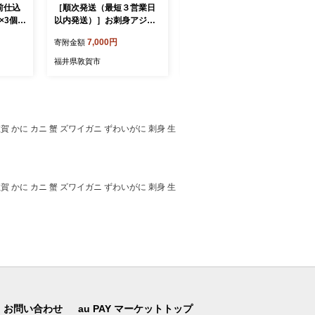
前仕込
［順次発送（最短３営業日
骨取り 自家製 さば干物 切
×3個
以内発送）］お刺身アジフ
身 2種セット（醤油干し・
辛子 山
ライ 500g 骨取り【しおそ
一汐干し）計24切 無添加 真
7,000円
30,000円
寄附金額
寄附金額
調味料
う おつまみ 惣菜 お惣菜 お
空パック 冷凍【魚介類 鯖
 そば
弁当 アジフライ アジ あじ
サバ 干物 切身 骨なし 骨取
福井県敦賀市
福井県敦賀市
飯】[0
真アジ 骨なし 鰺フライ お
り 醤油干し 一汐干し 焼き
刺身鮮度 骨なし 鰺フライ
魚 おかず お弁当 ご飯のお
鯵 冷凍 時短 小分け】[053-
供 おつまみ】[007-a009]
a071]
 かに カニ 蟹 ズワイガニ ずわいがに 刺身 生
 かに カニ 蟹 ズワイガニ ずわいがに 刺身 生
お問い合わせ
au PAY マーケットトップ