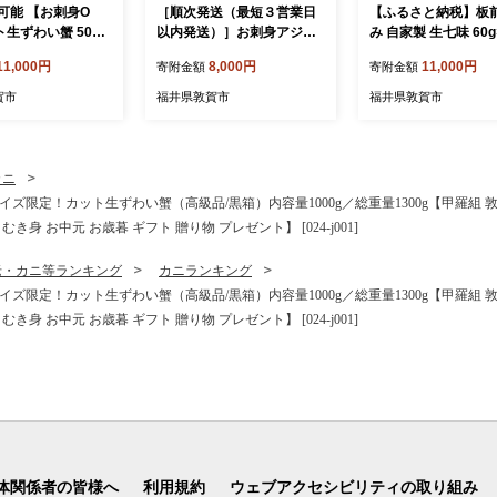
可能 【お刺身O
［順次発送（最短３営業日
【ふるさと納税】板
生ずわい蟹 500g
以内発送）］お刺身アジフ
み 自家製 生七味 60g
700g）×1箱【甲
ライ 500g×2袋 骨取り【し
万能調味料【七味 唐
11,000円
8,000円
11,000円
寄附金額
寄附金額
 かに カニ 蟹 ズワ
おそう おつまみ 惣菜 お惣
椒 薬味 辛味調味料 
わいがに 刺身 生
菜 お弁当 アジフライ アジ
冷凍 鍋 しゃぶしゃぶ
賀市
福井県敦賀市
福井県敦賀市
むき身 殻むき不要
あじ 真アジ 骨なし 鰺フラ
うどん 刺身 卵かけご
 カニ鍋 鍋 むき
イ お刺身鮮度 骨なし 鰺フ
07-a010]
 お歳暮 ギフト 贈
ライ 鯵 冷凍 時短 小分け】
ゼント】[024-a02
[053-a271]
カニ
ズ限定！カット生ずわい蟹（高級品/黒箱）内容量1000g／総重量1300g【甲羅組 敦賀
き身 お中元 お歳暮 ギフト 贈り物 プレゼント】 [024-j001]
老・カニ等ランキング
カニランキング
ズ限定！カット生ずわい蟹（高級品/黒箱）内容量1000g／総重量1300g【甲羅組 敦賀
き身 お中元 お歳暮 ギフト 贈り物 プレゼント】 [024-j001]
体関係者の皆様へ
利用規約
ウェブアクセシビリティの取り組み