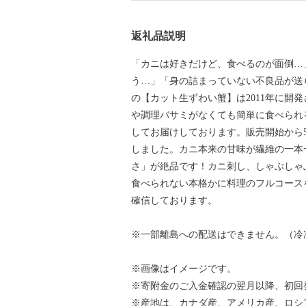
返礼品説明
「カニは好きだけど、食べるのが面倒…
う…」「身の詰まっていない不良品が送
の【カット生ずわい蟹】は2011年に開
や調理バサミがなくても簡単に食べられ
してお届けしております。販売開始から
しました。カニ本来の甘味が繊維の一本
さ」が絶品です！カニ刺し、しゃぶしゃ
食べられない本格かに料理のフルコース
確信しております。
※一部離島への配送はできません。（冷
※画像はイメージです。
※寄附金のご入金確認の翌月以降、初回
※産地は、カナダ産、アメリカ産、ロシ