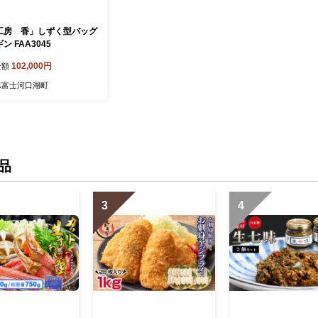
工房 香」しずく型バッグ
ン FAA3045
102,000円
金額
県富士河口湖町
品
3
4