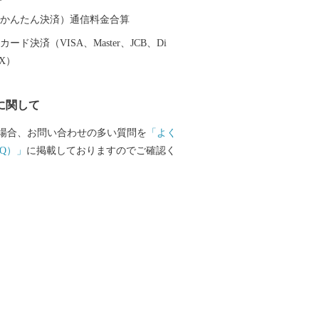
ras-tsuruga.jp/ （上記URLをコピー＆ペースト
へ貼り付けてご覧ください。） ■お問
（auかんたん決済）通信料金合算
福井県敦賀市ふるさと納税コールセンター
ード決済（VISA、Master、JCB、Di
-1336 Mail：f.tsuruga@do-furusato.jp
EX）
9時00分～午後5時45分 (土曜日・日曜
0日～1月3日を除く) ■ワンストップ
に関して
び変更届出書送付先 〒584-8790 富
の3の69 コーユービジネス内 18202 福
場合、お問い合わせの多い質問を
「よく
るさと納税 ワンストップ特例申請書類受
Q）」
に掲載しておりますのでご確認く