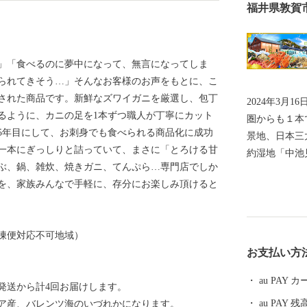
福井県敦賀
」「食べるのに夢中になって、無言になってしま
られてきそう…」そんなお客様のお声をもとに、こ
発された商品です。新鮮なズワイガニを厳選し、包丁
2024年3月
るように、カニの足を1本ずつ職人が丁寧にカット
圏からも１本でつなが
5年目にして、お刺身でも食べられる商品化に成功
景地、日本三
一本にぎっしりと詰っていて、まさに「とろける甘
約湿地「中池見湿地」。 10
ぶ、鍋、雑炊、焼きガニ、てんぷら…専門店でしか
ファンの聖地
を、家族みんなで手軽に、存分にお楽しみ頂けると
中隧道をはじめとす
「敦賀ふぐ」
慢の「東浦み
凍便対応不可地域）
の神・伊奢沙
お支払い方
いる「氣比神宮」。 これが全て敦賀の魅
=========
au PAY
発送から計4回お届けします。
できました。
au PAY 残
ア産、バレンツ海のいづれかになります。