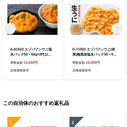
A-81022 エゾバフンウニ塩
G-71002 エゾバフンウニ(赤
水パック50～60g×2P[11月
系)無添加塩水パック50～60
中旬以降発送]
g×1P[11月上旬以降発送]
14,000円
10,000円
寄附金額
寄附金額
北海道根室市
北海道根室市
この自治体のおすすめ返礼品
1
2