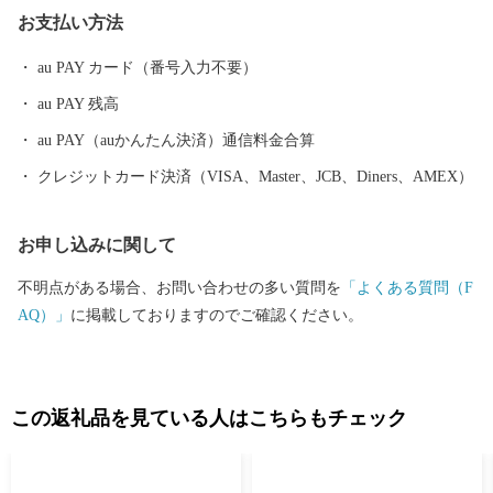
クティビティも人気を呼んでいます。 また、根室市は「北方領土
お支払い方法
返還要求運動原点の地」として、これまで長きに渡り北方四島の
早期返還を願い、市民一丸となって世論の先頭に立ち、運動を展
au PAY カード（番号入力不要）
開しています。 まちの再生・発展のためには解決しなければなら
au PAY 残高
ない課題が非常に山積しています。 すこしづつまちの活性化を目
指し歩みを進めてまいりますので、今後の根室市にご注目くださ
au PAY（auかんたん決済）通信料金合算
い。
クレジットカード決済（VISA、Master、JCB、Diners、AMEX）
お申し込みに関して
不明点がある場合、お問い合わせの多い質問を
「よくある質問（F
AQ）」
に掲載しておりますのでご確認ください。
この返礼品を見ている人はこちらもチェック