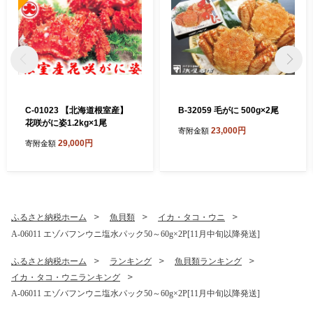
C-01023 【北海道根室産】
B-32059 毛がに 500g×2尾
花咲がに姿1.2kg×1尾
23,000円
寄附金額
29,000円
寄附金額
ふるさと納税ホーム
魚貝類
イカ・タコ・ウニ
A-06011 エゾバフンウニ塩水パック50～60g×2P[11月中旬以降発送]
ふるさと納税ホーム
ランキング
魚貝類ランキング
イカ・タコ・ウニランキング
A-06011 エゾバフンウニ塩水パック50～60g×2P[11月中旬以降発送]