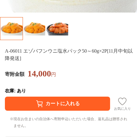
A-06011 エゾバフンウニ塩水パック50～60g×2P[11月中旬以
降発送]
14,000
寄附金額
円
在庫: あり
お気に入り
現在お住まいの自治体へ寄附申込いただいた場合、返礼品は贈答され
ません。