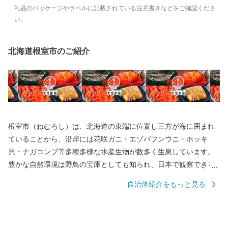
礼品のパッケージやラベルに記載されている注意書きなどをご確認くださ
い。
北海道根室市のご紹介
根室市（ねむろし）は、北海道の東端に位置し三方が海に囲まれ
ていることから、沿岸には花咲ガニ・エゾバフンウニ・ホッキ
貝・ナガコンブ等多種多様な水産生物が数多く生息しています。
豊かな自然環境は野鳥の宝庫としても知られ、日本で観察できる
半数を超える約330種の野鳥が観測でき、風蓮湖、春国岱、長節湖
自治体紹介をもっと見る
などには毎年全国各地から多くの方がバードウォッチングに訪れ
ています。 その他、クルーズ体験やカヌー体験、フットパス、酪
農体験など、都会にはない自然を相手にする北海道ならではのア