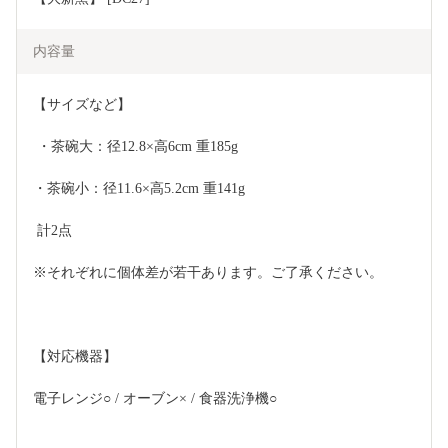
内容量
【サイズなど】
 ・茶碗大：径12.8×高6cm 重185g 
・茶碗小：径11.6×高5.2cm 重141g
 計2点 
※それぞれに個体差が若干あります。ご了承ください。  
【対応機器】 
電子レンジ○ / オーブン× / 食器洗浄機○  