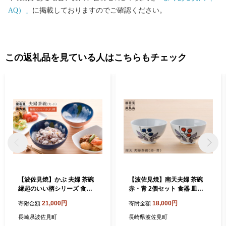
AQ）」
に掲載しておりますのでご確認ください。
この返礼品を見ている人はこちらもチェック
【波佐見焼】かぶ 夫婦 茶碗
【波佐見焼】南天夫婦 茶碗
縁起のいい柄シリーズ 食器
赤・青 2個セット 食器 皿
皿 【大新窯】 [DC26]
【大新窯】[DC16]
21,000円
18,000円
寄附金額
寄附金額
長崎県波佐見町
長崎県波佐見町