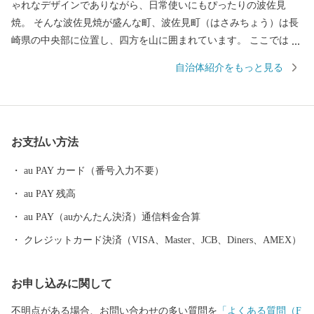
ゃれなデザインでありながら、日常使いにもぴったりの波佐見
焼。 そんな波佐見焼が盛んな町、波佐見町（はさみちょう）は長
崎県の中央部に位置し、四方を山に囲まれています。 ここでは、
日本の棚田百選に選ばれた「鬼木棚田」にみられるように、豊か
自治体紹介をもっと見る
な自然のなかで、お米やお茶、アスパラガスなどの農畜産業が行
われているほか、400年の歴史を持つ陶磁器産業を中心とした「も
のづくり」の息吹が根付いています。 今なお多くの窯元が集積す
る中尾山には世界最大規模の登り窯跡があり、江戸時代には、こ
お支払い方法
こで焼かれた「くらわんか碗」が全国に出荷され、当時貴重品で
あった磁器を広く普及させるとともに、食文化にも大きな影響を
au PAY カード（番号入力不要）
与えたといわれています。 そして近年においても、日本の食卓を
au PAY 残高
彩るおしゃれで機能的な日用和食器の一大産地として、全国的に
も高いシェアを誇っています。（すでに皆さまの食卓にも、波佐
au PAY（auかんたん決済）通信料金合算
見で作られたやきものがあるかも！？）窯元、棚田、温泉など、
クレジットカード決済（VISA、Master、JCB、Diners、AMEX）
ここでは紹介しきれません。長崎へお越しの際は、ぜひ波佐見町
へお立ち寄りください。
お申し込みに関して
不明点がある場合、お問い合わせの多い質問を
「よくある質問（F