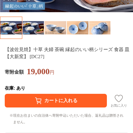
【波佐見焼】十草 夫婦 茶碗 縁起のいい柄シリーズ 食器 皿
【大新窯】 [DC27]
19,000
寄附金額
円
在庫: あり
お気に入り
現在お住まいの自治体へ寄附申込いただいた場合、返礼品は贈答され
ません。