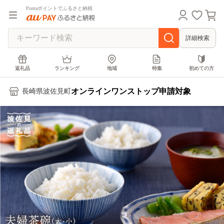
Pontaポイントでふるさと納税
詳細検索
返礼品
ランキング
地域
特集
初めての方
オンラインワンストップ申請対象
長崎県波佐見町