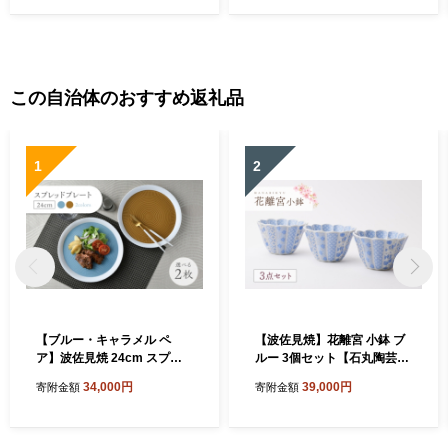
この自治体のおすすめ返礼品
1
2
【ブルー・キャラメル ペ
【波佐見焼】花離宮 小鉢 ブ
ア】波佐見焼 24cm スプレ
ルー 3個セット【石丸陶芸】
ッドプレート【一真窯】 [BB
[LB95]
34,000円
39,000円
寄附金額
寄附金額
55]