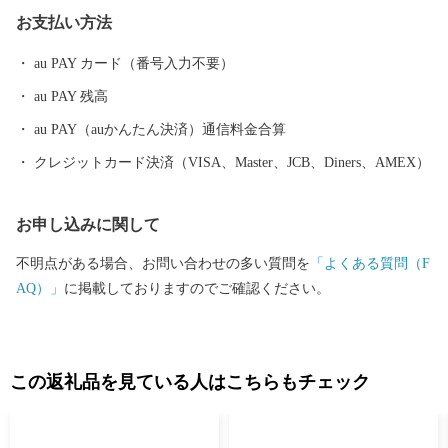
クティビティも人気を呼んでいます。 また、根室市は「北方領土
お支払い方法
返還要求運動原点の地」として、これまで長きに渡り北方四島の
早期返還を願い、市民一丸となって世論の先頭に立ち、運動を展
au PAY カード（番号入力不要）
開しています。 まちの再生・発展のためには解決しなければなら
au PAY 残高
ない課題が非常に山積しています。 すこしづつまちの活性化を目
指し歩みを進めてまいりますので、今後の根室市にご注目くださ
au PAY（auかんたん決済）通信料金合算
い。
クレジットカード決済（VISA、Master、JCB、Diners、AMEX）
お申し込みに関して
不明点がある場合、お問い合わせの多い質問を
「よくある質問（F
AQ）」
に掲載しておりますのでご確認ください。
この返礼品を見ている人はこちらもチェック