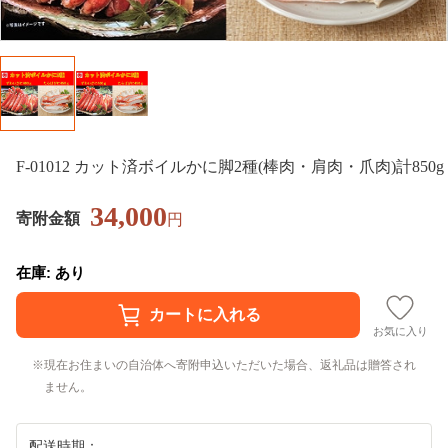
F-01012 カット済ボイルかに脚2種(棒肉・肩肉・爪肉)計850g
34,000
寄附金額
円
在庫: あり
お気に入り
現在お住まいの自治体へ寄附申込いただいた場合、返礼品は贈答され
ません。
配送時期：