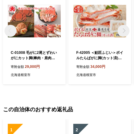
C-01008 毛がに2尾とずわい
F-42005 ＜鮭匠ふじい＞ボイ
がにカット脚(棒肉・肩肉・
ルたらばがに脚(カット済)40
爪肉)
0g×2P
29,000円
34,000円
寄附金額
寄附金額
北海道根室市
北海道根室市
この自治体のおすすめ返礼品
1
2