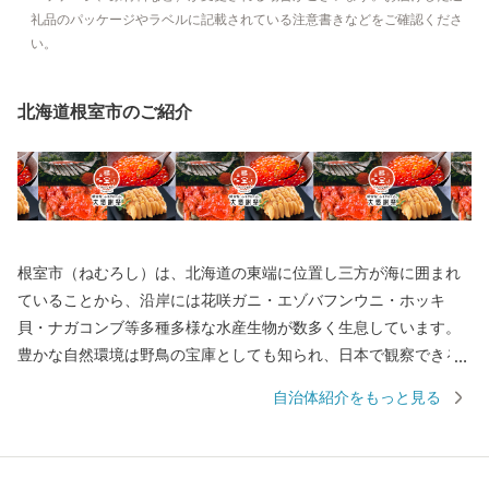
礼品のパッケージやラベルに記載されている注意書きなどをご確認くださ
い。
北海道根室市のご紹介
根室市（ねむろし）は、北海道の東端に位置し三方が海に囲まれ
ていることから、沿岸には花咲ガニ・エゾバフンウニ・ホッキ
貝・ナガコンブ等多種多様な水産生物が数多く生息しています。
豊かな自然環境は野鳥の宝庫としても知られ、日本で観察できる
半数を超える約330種の野鳥が観測でき、風蓮湖、春国岱、長節湖
自治体紹介をもっと見る
などには毎年全国各地から多くの方がバードウォッチングに訪れ
ています。 その他、クルーズ体験やカヌー体験、フットパス、酪
農体験など、都会にはない自然を相手にする北海道ならではのア