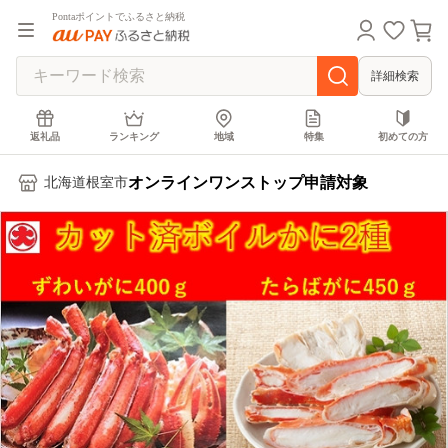
Pontaポイントでふるさと納税
詳細検索
返礼品
ランキング
地域
特集
初めての方
オンラインワンストップ申請対象
北海道根室市