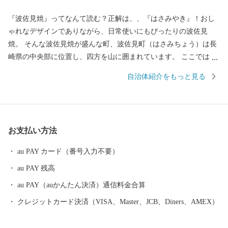
『波佐見焼』ってなんて読む？正解は、、『はさみやき』！おし
ゃれなデザインでありながら、日常使いにもぴったりの波佐見
焼。 そんな波佐見焼が盛んな町、波佐見町（はさみちょう）は長
崎県の中央部に位置し、四方を山に囲まれています。 ここでは、
日本の棚田百選に選ばれた「鬼木棚田」にみられるように、豊か
自治体紹介をもっと見る
な自然のなかで、お米やお茶、アスパラガスなどの農畜産業が行
われているほか、400年の歴史を持つ陶磁器産業を中心とした「も
のづくり」の息吹が根付いています。 今なお多くの窯元が集積す
る中尾山には世界最大規模の登り窯跡があり、江戸時代には、こ
お支払い方法
こで焼かれた「くらわんか碗」が全国に出荷され、当時貴重品で
あった磁器を広く普及させるとともに、食文化にも大きな影響を
au PAY カード（番号入力不要）
与えたといわれています。 そして近年においても、日本の食卓を
au PAY 残高
彩るおしゃれで機能的な日用和食器の一大産地として、全国的に
も高いシェアを誇っています。（すでに皆さまの食卓にも、波佐
au PAY（auかんたん決済）通信料金合算
見で作られたやきものがあるかも！？）窯元、棚田、温泉など、
クレジットカード決済（VISA、Master、JCB、Diners、AMEX）
ここでは紹介しきれません。長崎へお越しの際は、ぜひ波佐見町
へお立ち寄りください。