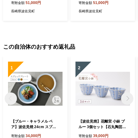
51,000円
51,000円
寄附金額
寄附金額
【陶芸ゆたか】 [VA56]
【陶芸ゆたか】 [VA52]
長崎県波佐見町
長崎県波佐見町
この自治体のおすすめ返礼品
1
2
【ブルー・キャラメル ペ
【波佐見焼】花離宮 小鉢 ブ
ア】波佐見焼 24cm スプレ
ルー 3個セット【石丸陶芸】
ッドプレート【一真窯】 [BB
[LB95]
34,000円
39,000円
寄附金額
寄附金額
55]