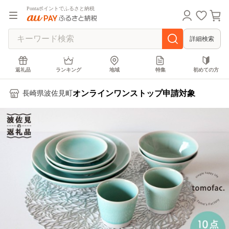
Pontaポイントでふるさと納税
詳細検索
返礼品
ランキング
地域
特集
初めての方
オンラインワンストップ申請対象
長崎県波佐見町