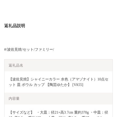
返礼品説明
#/波佐見焼/セット/ファミリー/
返礼品名
【波佐見焼】シャイニーカラー 水色（アマゾナイト）10点セ
ット 皿 ボウル カップ 【陶芸ゆたか】 [VA55]
内容量
【サイズなど】  ・大皿：径21×高3.7cm 重約370g ・中皿：径