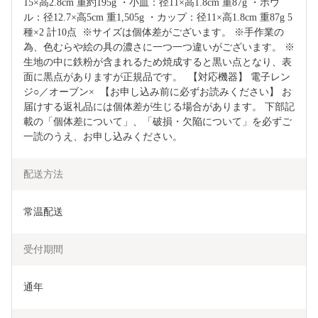
15×高2.8cm 重約195g ・小皿：径11×高1.8cm 重87g ・ボウ
ル：径12.7×高5cm 重1,505g ・カップ：径11×高1.8cm 重87g 5
種×2 計10点  ※サイズは個体差がございます。 ※手作業の
為、色むらや絵の具の濃さに一つ一つ違いがございます。 ※
生地の中に鉄粉が含まれるため焼成すると黒い点となり、表
面に黒点がありますが正規品です。  【対応機器】 電子レン
ジ○／オーブン×  【お申し込み前に必ずお読みください】 お
届けする返礼品には個体差が生じる場合があります。 下部記
載の「個体差について」、「破損・欠陥について」を必ずご
一読のうえ、お申し込みください。
配送方法
常温配送
受付期間
通年