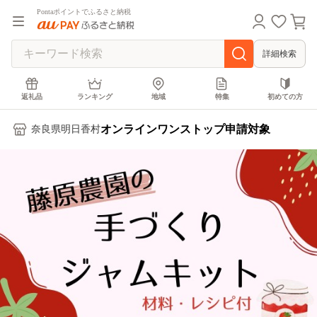
Pontaポイントでふるさと納税
詳細検索
返礼品
ランキング
地域
特集
初めての方
オンラインワンストップ申請対象
奈良県明日香村