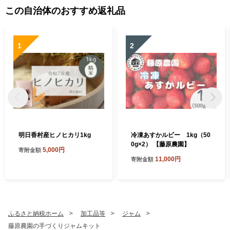
この自治体のおすすめ返礼品
1
2
明日香村産ヒノヒカリ1kg
冷凍あすかルビー 1kg（50
0g×2） 【藤原農園】
5,000円
寄附金額
11,000円
寄附金額
ふるさと納税ホーム
加工品等
ジャム
藤原農園の手づくりジャムキット