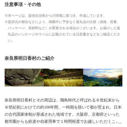
注意事項・その他
本ページは、提供自治体からの情報に基づき、作成しています。
提供元の都合などにより、掲載中に予告なく返礼品の仕様（規格、容量、
パッケージ、原材料など）が変更される場合がございます。お届けした返
礼品のパッケージやラベルに記載されている注意書きなどをご確認くださ
い。
奈良県明日香村のご紹介
奈良県明日香村とその周辺は、飛鳥時代と呼ばれる６世紀末から
８世紀初にかけての約100年間、一時期を除いて都が営まれ、日本
の古代国家体制が形成された地域です。大阪府、京都府といった
都市圏からも鉄道や自家用車で１時間程度でお越しいただくこと