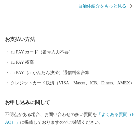
ができます。 村内には「大化の改新」の舞台となった宮跡、極彩
自治体紹介をもっと見る
色の古墳壁画を誇る高松塚古墳やキトラ古墳などの文化遺産が数
多く存在し、万葉集にも詠われた自然環境と一体となって歴史的
風土を形成しています。 昭和５５年には明日香村における歴史的
風土の保存及び生活環境の整備等に関する特別措置法（通称、明
お支払い方法
日香法）が制定され、国の特別立法で保全された他に類を見ない
地域となっています。
au PAY カード（番号入力不要）
au PAY 残高
au PAY（auかんたん決済）通信料金合算
クレジットカード決済（VISA、Master、JCB、Diners、AMEX）
お申し込みに関して
不明点がある場合、お問い合わせの多い質問を
「よくある質問（F
AQ）」
に掲載しておりますのでご確認ください。