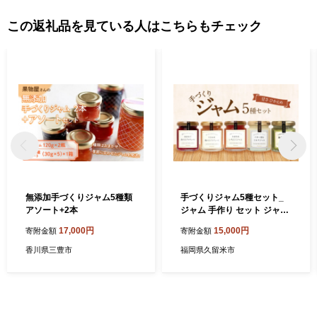
この返礼品を見ている人はこちらもチェック
無添加手づくりジャム5種類
手づくりジャム5種セット_
アソート+2本
ジャム 手作り セット ジャム
セット 5種類 いちご あまお
17,000円
15,000円
寄附金額
寄附金額
う コンフィチュール いちじ
く もも 抹茶 ミルク 保存料
香川県三豊市
福岡県久留米市
香料 増粘剤 不使用 瓶 詰め合
わせ イソマルオリゴ糖 低糖
度 お取り寄せグルメ 福岡県
久留米市 送料無料_Ca031