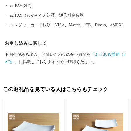
与えたといわれています。 そして近年においても、日本の食卓を
au PAY 残高
彩るおしゃれで機能的な日用和食器の一大産地として、全国的に
も高いシェアを誇っています。（すでに皆さまの食卓にも、波佐
au PAY（auかんたん決済）通信料金合算
見で作られたやきものがあるかも！？）窯元、棚田、温泉など、
クレジットカード決済（VISA、Master、JCB、Diners、AMEX）
ここでは紹介しきれません。長崎へお越しの際は、ぜひ波佐見町
へお立ち寄りください。
お申し込みに関して
不明点がある場合、お問い合わせの多い質問を
「よくある質問（F
AQ）」
に掲載しておりますのでご確認ください。
この返礼品を見ている人はこちらもチェック