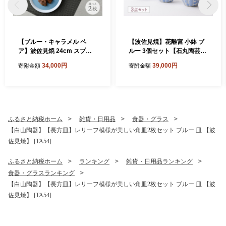
【ブルー・キャラメル ペ
【波佐見焼】花離宮 小鉢 ブ
ア】波佐見焼 24cm スプレ
ルー 3個セット【石丸陶芸】
ッドプレート【一真窯】 [BB
[LB95]
34,000円
39,000円
寄附金額
寄附金額
55]
ふるさと納税ホーム
雑貨・日用品
食器・グラス
【白山陶器】【長方皿】レリーフ模様が美しい角皿2枚セット ブルー 皿 【波
佐見焼】 [TA54]
ふるさと納税ホーム
ランキング
雑貨・日用品ランキング
食器・グラスランキング
【白山陶器】【長方皿】レリーフ模様が美しい角皿2枚セット ブルー 皿 【波
佐見焼】 [TA54]