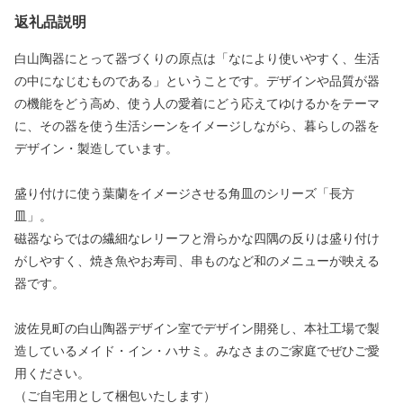
返礼品説明
白山陶器にとって器づくりの原点は「なにより使いやすく、生活
の中になじむものである」ということです。デザインや品質が器
の機能をどう高め、使う人の愛着にどう応えてゆけるかをテーマ
に、その器を使う生活シーンをイメージしながら、暮らしの器を
デザイン・製造しています。
盛り付けに使う葉蘭をイメージさせる角皿のシリーズ「長方
皿」。
磁器ならではの繊細なレリーフと滑らかな四隅の反りは盛り付け
がしやすく、焼き魚やお寿司、串ものなど和のメニューが映える
器です。
波佐見町の白山陶器デザイン室でデザイン開発し、本社工場で製
造しているメイド・イン・ハサミ。みなさまのご家庭でぜひご愛
用ください。
（ご自宅用として梱包いたします）