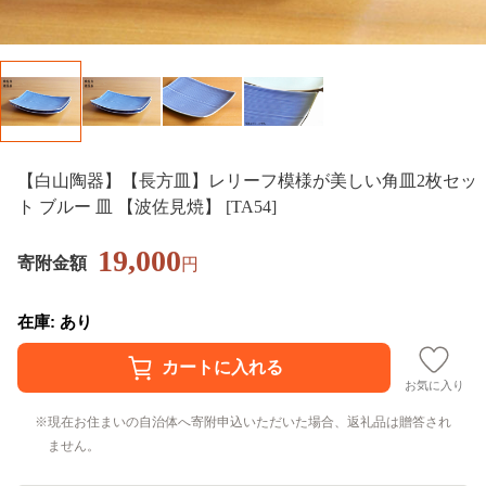
【白山陶器】【長方皿】レリーフ模様が美しい角皿2枚セッ
ト ブルー 皿 【波佐見焼】 [TA54]
19,000
寄附金額
円
在庫: あり
お気に入り
現在お住まいの自治体へ寄附申込いただいた場合、返礼品は贈答され
ません。