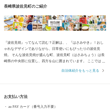
長崎県波佐見町のご紹介
『波佐見焼』ってなんて読む？正解は、、『はさみやき』！おし
ゃれなデザインでありながら、日常使いにもぴったりの波佐見
焼。 そんな波佐見焼が盛んな町、波佐見町（はさみちょう）は長
崎県の中央部に位置し、四方を山に囲まれています。 ここでは、
日本の棚田百選に選ばれた「鬼木棚田」にみられるように、豊か
自治体紹介をもっと見る
な自然のなかで、お米やお茶、アスパラガスなどの農畜産業が行
われているほか、400年の歴史を持つ陶磁器産業を中心とした「も
のづくり」の息吹が根付いています。 今なお多くの窯元が集積す
る中尾山には世界最大規模の登り窯跡があり、江戸時代には、こ
お支払い方法
こで焼かれた「くらわんか碗」が全国に出荷され、当時貴重品で
あった磁器を広く普及させるとともに、食文化にも大きな影響を
au PAY カード（番号入力不要）