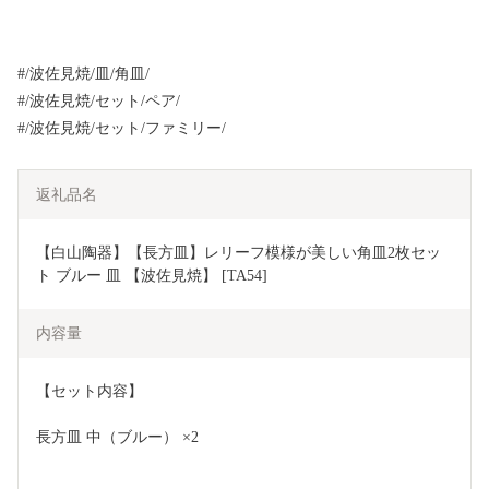
#/波佐見焼/皿/角皿/
#/波佐見焼/セット/ペア/
#/波佐見焼/セット/ファミリー/
返礼品名
【白山陶器】【長方皿】レリーフ模様が美しい角皿2枚セッ
ト ブルー 皿 【波佐見焼】 [TA54]
内容量
【セット内容】
長方皿 中（ブルー） ×2