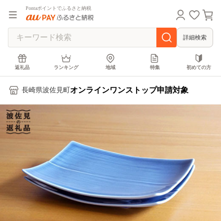
Pontaポイントでふるさと納税
詳細検索
返礼品
ランキング
地域
特集
初めての方
オンラインワンストップ申請対象
長崎県波佐見町