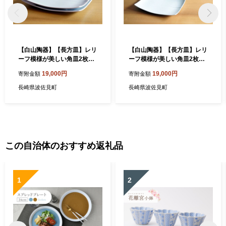
【白山陶器】【長方皿】レリ
【白山陶器】【長方皿】レリ
ーフ模様が美しい角皿2枚セ
ーフ模様が美しい角皿2枚セ
ット グレイ 皿 【波佐見焼】
ット 白磁 皿 【波佐見焼】 [T
19,000円
19,000円
寄附金額
寄附金額
[TA53]
A55]
長崎県波佐見町
長崎県波佐見町
この自治体のおすすめ返礼品
1
2