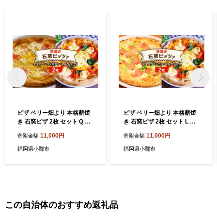
ピザ ベリー畑より 本格薪焼
ピザ ベリー畑より 本格薪焼
き 石窯ピザ 2枚 セット Q 大
き 石窯ピザ 2枚 セット L ア
人のベーコンポテト・マルゲ
スパラベーコン・マルゲリー
11,000円
11,000円
寄附金額
寄附金額
リータ 洋食 イタリアン ※配
タ 洋食 イタリアン ※配送不
送不可：沖縄、離島
可：沖縄、離島
福岡県小郡市
福岡県小郡市
この自治体のおすすめ返礼品