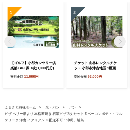
1
2
【ゴルフ】小郡カンツリー倶
チケット 山林レンタルチケ
楽部 GIFT券 3枚(3,000円分)
ット 小郡市津古地区 1区画 3
ヶ月
11,000円
92,000円
寄附金額
寄附金額
ふるさと納税ホーム
米・パン
パン
ピザ ベリー畑より 本格薪焼き 石窯ピザ 2枚 セット E ベーコンポテト・マル
ゲリータ 洋食 イタリアン ※配送不可：沖縄、離島