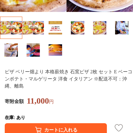
ピザ ベリー畑より 本格薪焼き 石窯ピザ 2枚 セット E ベーコ
ンポテト・マルゲリータ 洋食 イタリアン ※配送不可：沖
縄、離島
11,000
寄附金額
円
在庫: あり