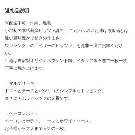
返礼品説明
※配送不可：沖縄、離島
小郡初の本格薪窯ピッツァ誕生！ こだわりぬいた味は市販品とは
違い風味豊かで驚きのうまさ。
ワンランク上の「ベリーのピッツァ」を是非一度ご賞味くださ
い。
生地は自家製オリジナルブレンド粉。イタリア製石窯で一枚一枚
丁寧に焼き上げます。
・マルゲリータ
トマトとチーズとバジリコのシンプルなトッピング。
まさにナポリピッツァの定番です。
・ベーコンポテト
ベーコンとポテト、コーンにホワイトソース。
お子様から大人まで人気の一枚。