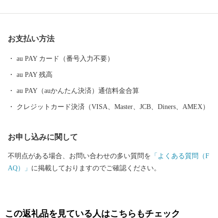
で親しまれる如意輪寺。毎年多くの花見客が訪れる大中臣神社の
将軍藤。江戸時代の大名が通った街道の街並みを残す松崎地区な
ど、小郡は様々な人が行き交う福岡のクロスロードです。 旧暦の
お支払い方法
七夕（8月7日）は全国より約30万枚もの短冊が寄せられ、七夕神
社で七夕祭りが行われます。七夕伝説の織姫神を祀る、この七夕
au PAY カード（番号入力不要）
神社は平成25年10月、恋人の聖地プロジェクトにより「恋人の聖
au PAY 残高
地」として認定されました。七夕伝説の色濃く残る小郡市に一度
足を運んでみてください。
au PAY（auかんたん決済）通信料金合算
クレジットカード決済（VISA、Master、JCB、Diners、AMEX）
お申し込みに関して
不明点がある場合、お問い合わせの多い質問を
「よくある質問（F
AQ）」
に掲載しておりますのでご確認ください。
この返礼品を見ている人はこちらもチェック