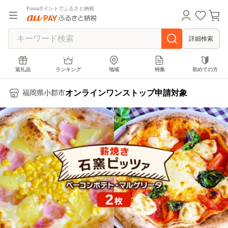
Pontaポイントでふるさと納税
詳細検索
返礼品
ランキング
地域
特集
初めての方
オンラインワンストップ申請対象
福岡県小郡市