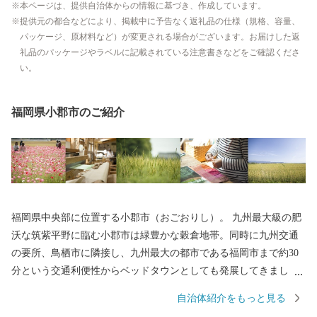
本ページは、提供自治体からの情報に基づき、作成しています。
提供元の都合などにより、掲載中に予告なく返礼品の仕様（規格、容量、
パッケージ、原材料など）が変更される場合がございます。お届けした返
礼品のパッケージやラベルに記載されている注意書きなどをご確認くださ
い。
福岡県小郡市のご紹介
福岡県中央部に位置する小郡市（おごおりし）。 九州最大級の肥
沃な筑紫平野に臨む小郡市は緑豊かな穀倉地帯。同時に九州交通
の要所、鳥栖市に隣接し、九州最大の都市である福岡市まで約30
分という交通利便性からベッドタウンとしても発展してきまし
た。 小郡夏の風物詩で約8,000発もの花火が夜空を彩る夢HANAB
自治体紹介をもっと見る
I。10,000体以上ものカエルの置物が飾られ、「かえる寺」の愛称