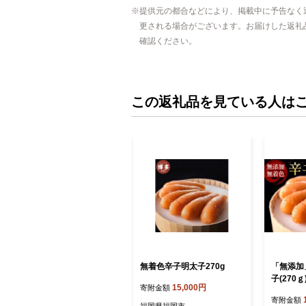
提供元の都合などにより、掲載中に予告なく
更される場合がございます。お届けした返礼
確認ください。
この返礼品を見ている人は
無着色辛子明太子270g
「無添加
子(270ｇ
15,000円
寄附金額
寄附金額
福岡県福岡市