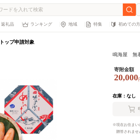
返礼品
ランキング
地域
特集
初めての
トップ申請対象
鳴海屋 無着色
寄附金額
20,000
在庫：なし
現在お住まい
贈答されませ