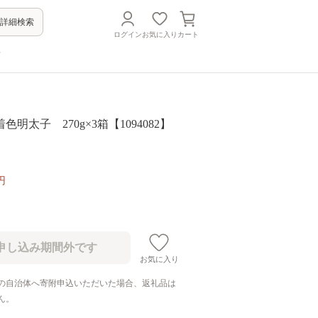
詳細検索
ログイン
お気に入り
カート
方
明太子 270g×3箱【1094082】
円
お気に入り
の自治体へ寄附申込いただいた場合、返礼品は
ん。