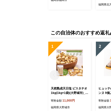
福岡県北
この自治体のおすすめ返礼
1
2
天然熟成天日塩 ピスタチオ
ヒュッテ
1kg(1kg×1袋)(大野城市)_
ンヌ 9個
ピスタチオ ナッツ おつまみ
【17601
11,000円
寄附金額
寄附金額
天然 熟成 天日塩 おやつ ス
ナック 菓子 風味 コク 大野
福岡県大野城市
福岡県大
城市 ギフト プレゼント 贈