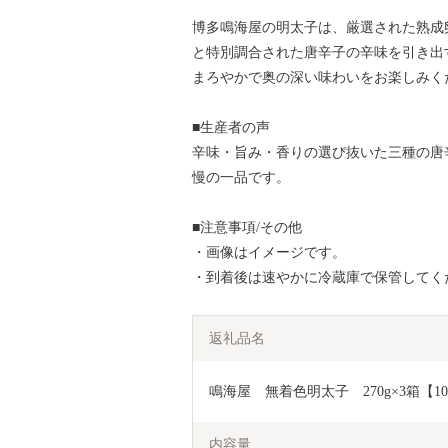
博多鳴海屋の明太子は、厳選された熟成
と特別調合された唐辛子の辛味を引き出
まろやかで奥の深い味わいをお楽しみく
■生産者の声
辛味・旨み・香りの選び抜いた三種の唐
慢の一品です。
■注意事項/その他
・画像はイメージです。
・到着後は速やかに冷蔵庫で保管してく
返礼品名
鳴海屋　無着色明太子　270g×3箱【109
内容量