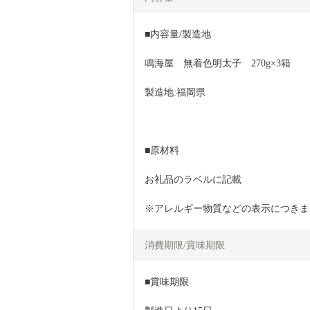
■内容量/製造地
鳴海屋　無着色明太子　270g×3箱
製造地:福岡県
■原材料
お礼品のラベルに記載
※アレルギー物質などの表示につきま
消費期限/賞味期限
■賞味期限