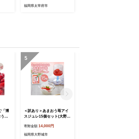
福岡県太宰府市
5
6
ご「博
＜訳あり＞あまおう苺アイ
＜訳あり＞あまおう苺アイ
おう苺
スジュレ15個セット(大野城
スジュレ10個セット(大野城
大野城
市)【1757183】
市)【1757181】
14,000円
10,000円
寄附金額
寄附金額
福岡県大野城市
福岡県大野城市