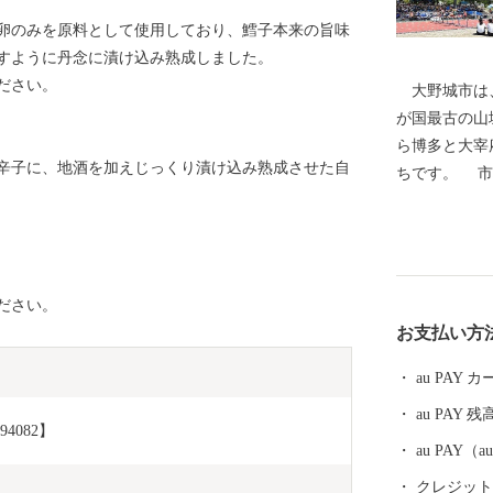
卵のみを原料として使用しており、鱈子本来の旨味
すように丹念に漬け込み熟成しました。
ださい。
大野城市は、
が国最古の山
ら博多と大宰
辛子に、地酒を加えじっくり漬け込み熟成させた自
ちです。 市
ＪＲ九州鹿児
自動車道太宰
まれていると
部の牛頸山な
ださい。
まちとして、
お支払い方
あふれる住み
す。 本市の
au PAY
き、ご協力ご
au PAY 残
す。
4082】
au PAY
クレジットカ