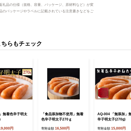
返礼品の仕様（規格、容量、パッケージ、原材料など）が変
品のパッケージやラベルに記載されている注意書きなどをご
こちらもチェック
」無着色辛子明太
「食品添加物不使用」無着
AQ-004 「無添加」
)
色辛子明太子270ｇ
辛子明太子(270g)
19,000円
16,500円
15,000円
寄附金額
寄附金額