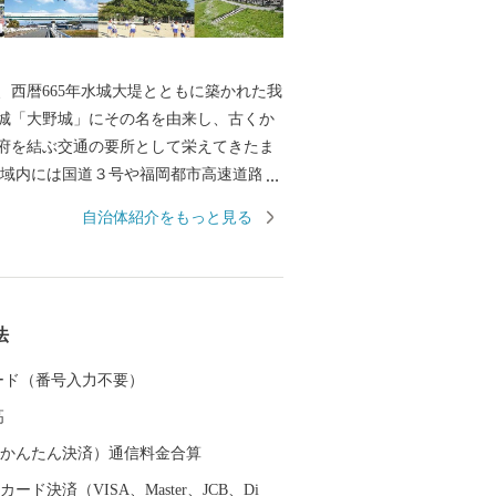
西暦665年水城大堤とともに築かれた我
城「大野城」にその名を由来し、古くか
府を結ぶ交通の要所として栄えてきたま
域内には国道３号や福岡都市高速道路、
島本線、西鉄天神大牟田線が通り、九州
自治体紹介をもっと見る
府ICや福岡空港にも近く、交通の便に恵
ともに、東北部の四王寺山や乙金山、南
ど、貴重な緑も残っており、住みやすい
人口増加が続いています。 今後も魅力
法
よいまちづくりに取り組んでまいりま
歴史・施策・将来像にご理解をいただ
 カード（番号入力不要）
支援いただきますようお願い申し上げま
高
（auかんたん決済）通信料金合算
ード決済（VISA、Master、JCB、Di