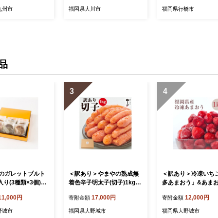
九州市
福岡県大川市
福岡県行橋市
品
3
4
のガレットブルト
＜訳あり＞やまやの熟成無
＜訳あり＞冷凍いち
入り(3種類×3個)
着色辛子明太子(切子)1kg&
多あまおう」&あま
71】
あまおう苺アイスジュレ(大
アイスジュレセット(
11,000円
17,000円
12,000円
寄附金額
寄附金額
野城市)【1757188】
市)【1757186】
野城市
福岡県大野城市
福岡県大野城市