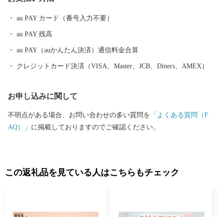
こで焼かれた「くらわんか碗」が全国に出荷され、当時貴重品で
あった磁器を広く普及させるとともに、食文化にも大きな影響を
au PAY カード（番号入力不要）
与えたといわれています。 そして近年においても、日本の食卓を
au PAY 残高
彩るおしゃれで機能的な日用和食器の一大産地として、全国的に
も高いシェアを誇っています。（すでに皆さまの食卓にも、波佐
au PAY（auかんたん決済）通信料金合算
見で作られたやきものがあるかも！？）窯元、棚田、温泉など、
クレジットカード決済（VISA、Master、JCB、Diners、AMEX）
ここでは紹介しきれません。長崎へお越しの際は、ぜひ波佐見町
へお立ち寄りください。
お申し込みに関して
不明点がある場合、お問い合わせの多い質問を
「よくある質問（F
AQ）」
に掲載しておりますのでご確認ください。
この返礼品を見ている人はこちらもチェック