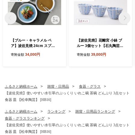
【ブルー・キャラメル ペ
【波佐見焼】花離宮 小鉢 ブ
ア】波佐見焼 24cm スプレ
ルー 3個セット【石丸陶芸】
ッドプレート【一真窯】 [BB
[LB95]
34,000円
39,000円
寄附金額
寄附金額
55]
ふるさと納税ホーム
雑貨・日用品
食器・グラス
【波佐見焼】使いやすい水引草のぷっくり いれこ碗 茶碗 どんぶり 3点セット
食器 皿 【松幸陶芸】 [HB16]
ふるさと納税ホーム
ランキング
雑貨・日用品ランキング
食器・グラスランキング
【波佐見焼】使いやすい水引草のぷっくり いれこ碗 茶碗 どんぶり 3点セット
食器 皿 【松幸陶芸】 [HB16]