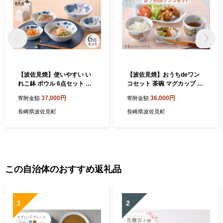
【波佐見焼】使いやすい い
【波佐見焼】おうちdeワン
れこ鉢 ボウル 6点セット 食
コセット 茶碗 マグカップ プ
器 皿 【松幸陶芸】 [HB08]
レート 小皿 食器 皿 【松幸陶
37,000円
36,000円
寄附金額
寄附金額
芸】 [HB20]
長崎県波佐見町
長崎県波佐見町
この自治体のおすすめ返礼品
1
2