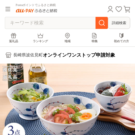
Pontaポイントでふるさと納税
詳細検索
返礼品
ランキング
地域
特集
初めての方
オンラインワンストップ申請対象
長崎県波佐見町