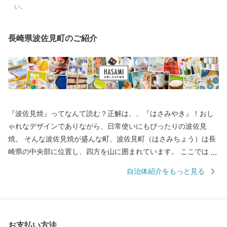
い。
長崎県波佐見町のご紹介
『波佐見焼』ってなんて読む？正解は、、『はさみやき』！おし
ゃれなデザインでありながら、日常使いにもぴったりの波佐見
焼。 そんな波佐見焼が盛んな町、波佐見町（はさみちょう）は長
崎県の中央部に位置し、四方を山に囲まれています。 ここでは、
日本の棚田百選に選ばれた「鬼木棚田」にみられるように、豊か
自治体紹介をもっと見る
な自然のなかで、お米やお茶、アスパラガスなどの農畜産業が行
われているほか、400年の歴史を持つ陶磁器産業を中心とした「も
のづくり」の息吹が根付いています。 今なお多くの窯元が集積す
る中尾山には世界最大規模の登り窯跡があり、江戸時代には、こ
お支払い方法