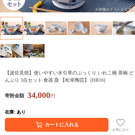
【波佐見焼】使いやすい水引草のぷっくり いれこ碗 茶碗 ど
んぶり 3点セット 食器 皿 【松幸陶芸】 [HB16]
34,000
寄附金額
円
在庫: あり
お気に入り